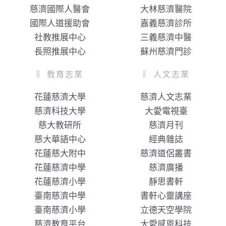
慈濟國際人醫會
大林慈濟醫院
國際人道援助會
嘉義慈濟診所
社教推展中心
三義慈濟中醫
長照推展中心
蘇州慈濟門診
教育志業
人文志業
花蓮慈濟大學
慈濟人文志業
慈濟科技大學
大愛電視臺
慈大教研所
慈濟月刊
慈大華語中心
經典雜誌
花蓮慈大附中
慈濟道侶叢書
花蓮慈濟中學
慈濟廣播
花蓮慈濟小學
靜思書軒
臺南慈濟中學
書軒心靈講座
臺南慈濟小學
立德天空學院
慈濟教育平台
大愛感恩科技