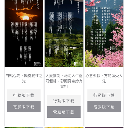
自點心光，顯露覺性之
大愛戲劇，藉助人生虛
心意柔軟，方能領受大
光
幻假相、彰顯真空妙有
法
實相
行動版下載
行動版下載
行動版下載
電腦版下載
電腦版下載
電腦版下載