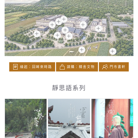
緣起：回眸來時路
請購：精舍文物
門市書軒
靜思語系列