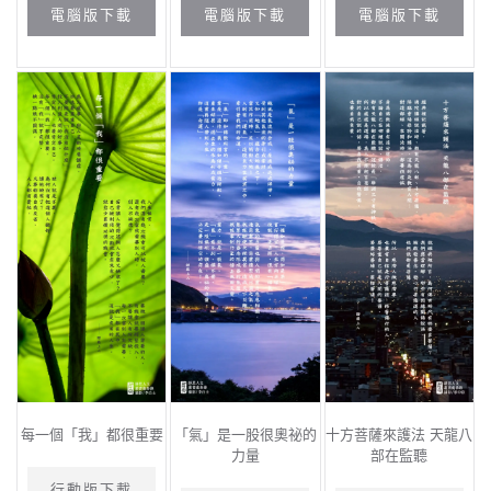
電腦版下載
電腦版下載
電腦版下載
每一個「我」都很重要
「氣」是一股很奧祕的
十方菩薩來護法 天龍八
力量
部在監聽
行動版下載