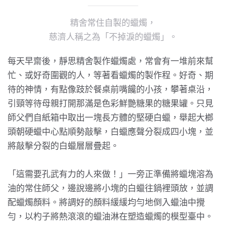
精舍常住自製的蠟燭，
慈濟人稱之為「不掉淚的蠟燭」。
每天早齋後，靜思精舍製作蠟燭處，常會有一堆前來幫
忙、或好奇圍觀的人，等著看蠟燭的製作程。好奇、期
待的神情，有點像跂於餐桌前嘴饞的小孩，攀著桌沿，
引頸等待母親打開那滿是色彩鮮艷糖果的糖果罐。只見
師父們自紙箱中取出一塊長方體的堅硬白蠟，舉起大榔
頭朝硬蠟中心點順勢敲擊，白蠟應聲分裂成四小塊，並
將敲擊分裂的白蠟層層疊起。
「這需要孔武有力的人來做！」一旁正準備將蠟塊溶為
油的常住師父，邊說邊將小塊的白蠟往鍋裡頭放，並調
配蠟燭顏料。將調好的顏料緩緩均勻地倒入蠟油中攪
勻，以杓子將熱滾滾的蠟油淋在塑造蠟燭的模型臺中。