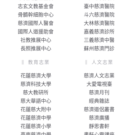
志玄文教基金會
臺中慈濟醫院
骨髓幹細胞中心
斗六慈濟醫院
慈濟國際人醫會
大林慈濟醫院
國際人道援助會
嘉義慈濟診所
社教推展中心
三義慈濟中醫
長照推展中心
蘇州慈濟門診
教育志業
人文志業
花蓮慈濟大學
慈濟人文志業
慈濟科技大學
大愛電視臺
慈大教研所
慈濟月刊
慈大華語中心
經典雜誌
花蓮慈大附中
慈濟道侶叢書
花蓮慈濟中學
慈濟廣播
花蓮慈濟小學
靜思書軒
臺南慈濟中學
書軒心靈講座