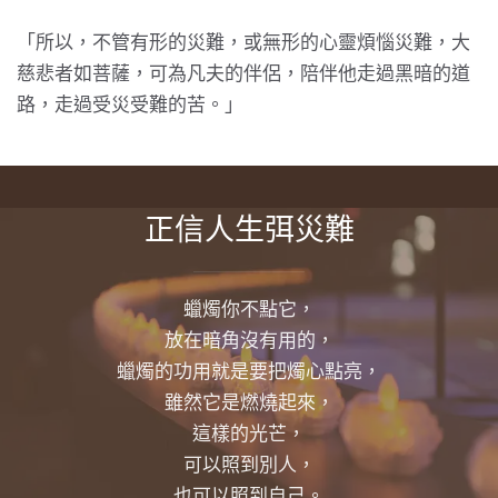
「所以，不管有形的災難，或無形的心靈煩惱災難，大
慈悲者如菩薩，可為凡夫的伴侶，陪伴他走過黑暗的道
路，走過受災受難的苦。」
正信人生弭災難
蠟燭你不點它，
放在暗角沒有用的，
蠟燭的功用就是要把燭心點亮，
雖然它是燃燒起來，
這樣的光芒，
可以照到別人，
也可以照到自己。