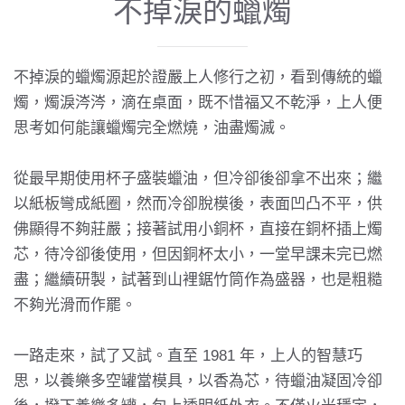
不掉淚的蠟燭
不掉淚的蠟燭源起於
證嚴上人
修行之初，看到傳統的蠟
燭，燭淚涔涔，滴在桌面，既不惜福又不乾淨，上人便
思考如何能讓蠟燭完全燃燒，油盡燭滅。
從最早期使用杯子盛裝蠟油，但冷卻後卻拿不出來；繼
以紙板彎成紙圈，然而冷卻脫模後，表面凹凸不平，供
佛顯得不夠莊嚴；接著試用小銅杯，直接在銅杯插上燭
芯，待冷卻後使用，但因銅杯太小，一堂早課未完已燃
盡；繼續研製，試著到山裡鋸竹筒作為盛器，也是粗糙
不夠光滑而作罷。
一路走來，試了又試。直至 1981 年，上人的智慧巧
思，以養樂多空罐當模具，以香為芯，待蠟油凝固冷卻