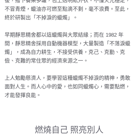
後，撥下養樂多罐，包上透明紙外衣。不僅火光穩定，
不冒青煙，蠟油亦可燃至點滴不剩，毫不浪費。至此，
終於研製出「不掉淚的蠟燭」。
早期
靜思精舍
都以這蠟燭與大眾結緣；而在 1982 年
間，靜思精舍採用自動機器模型，大量製造「不落淚蠟
燭」，成為自力耕生，不接受供養，克己、克勤、克
儉、克難的常住眾的經濟來源之一。
上人勉勵慈濟人，要學習這種蠟燭不掉淚的精神，勇敢
面對人生。而人心中的愛，也如同蠟燭心，需要點燃，
才能發揮良能。
燃燒自己 照亮別人