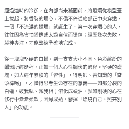
經過適時的冷卻，在內部尚未凝固前，將蠟燭從模型臺
上拔起，將香製的燭心，不偏不倚從底部正中央穿透，
一個「不流淚的蠟燭」就誕生了。第一次穿燭心的人，
往往因為害怕猶豫或太過自信而燙傷；經歷幾次失敗，
凝神專注，才能熟練準確地完成。
從一塊塊堅硬的白蠟，到一支支大小不同、色彩繽紛的
蠟燭所經歷程，正如一個人心性調伏的過程。堅硬的蠟
塊，如人經年累積的「習性」，得明師、善知識的「當
頭棒喝」，才懂得思考生命存在的意義——如那分裂的
白蠟，破我執、滅我相；溶化成蠟油，就如剛硬的心在
修行中漸漸柔軟；因緣成熟，發揮「燃燒自己、照亮別
人」的功能。