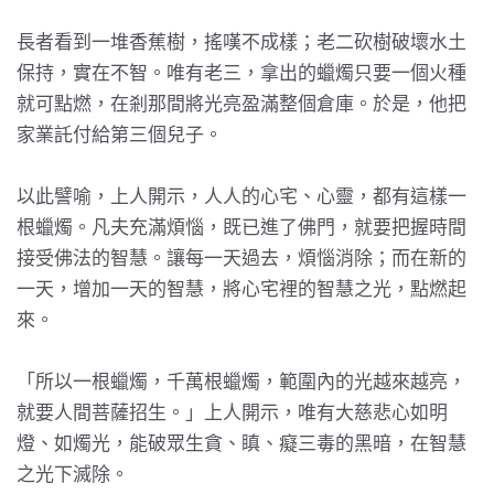
長者看到一堆香蕉樹，搖嘆不成樣；老二砍樹破壞水土
保持，實在不智。唯有老三，拿出的蠟燭只要一個火種
就可點燃，在剎那間將光亮盈滿整個倉庫。於是，他把
家業託付給第三個兒子。
以此譬喻，上人開示，人人的心宅、心靈，都有這樣一
根蠟燭。凡夫充滿煩惱，既已進了佛門，就要把握時間
接受佛法的智慧。讓每一天過去，煩惱消除；而在新的
一天，增加一天的智慧，將心宅裡的智慧之光，點燃起
來。
「所以一根蠟燭，千萬根蠟燭，範圍內的光越來越亮，
就要人間菩薩招生。」上人開示，唯有大慈悲心如明
燈、如燭光，能破眾生貪、瞋、癡三毒的黑暗，在智慧
之光下滅除。