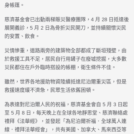
身帳篷。
慈濟基金會已出動兩梯賑災醫療團隊，4 月 28 日抵達後
展開義診，5 月 2 日為骨折災民開刀，並持續關懷災民
的安置、飲食。
災情慘重，道路兩旁的建築物全部都成了斷垣殘壁，由
於救援工具不足，居民自行用鏟子在廢墟挖掘，大多數
災民都住在戶外臨時搭設的帳棚，衛生條件不佳。
雖然，世界各地援助物資陸續抵達尼泊爾重災區，但是
救援速度緩不濟急，民眾生活依舊困頓。
為表達對尼泊爾人民的祝福，慈濟基金會自 5 月 3 日起
至 5 月 8 日，每天晚上在全球各地靜思堂、慈濟聯絡處
禮拜《法華經》，並發起「為尼泊爾祈福．全球萬人連
線．禮拜法華經會」，共有美國、加拿大、馬來西亞等