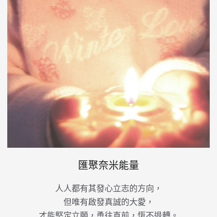
匯聚奈米能量
人人都有其發心立志的方向，
但唯有啟發真誠的大愛，
才能堅定立願，勇往直前，恆不退轉。