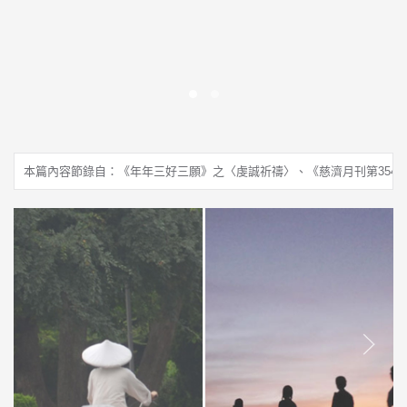
祈求天下無災無難
為尼泊爾祈福
本篇內容節錄自：《年年三好三願》之〈虔誠祈禱〉、《慈濟月刊第354
發現精舍簡樸之美
難行能行師公路
閱讀更多
閱讀更多