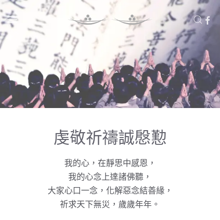
Skip to main content
虔敬祈禱誠慇懃
我的心，在靜思中感恩，
我的心念上達諸佛聽，
大家心口一念，化解惡念結善緣，
祈求天下無災，歲歲年年。