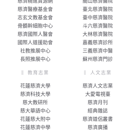
慈濟精進資源網
關山慈濟醫院
慈濟醫療基金會
臺北慈濟醫院
志玄文教基金會
臺中慈濟醫院
骨髓幹細胞中心
斗六慈濟醫院
慈濟國際人醫會
大林慈濟醫院
國際人道援助會
嘉義慈濟診所
社教推展中心
三義慈濟中醫
長照推展中心
蘇州慈濟門診
教育志業
人文志業
花蓮慈濟大學
慈濟人文志業
慈濟科技大學
大愛電視臺
慈大教研所
慈濟月刊
慈大華語中心
經典雜誌
花蓮慈大附中
慈濟道侶叢書
花蓮慈濟中學
慈濟廣播