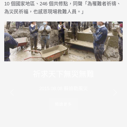
10 個國家地區、246 個共修點，同聲「為罹難者祈禱、
為災民祈福，也感恩現場救難人員。」
祈求天下無災無難
2015.08.08 蘇迪勒風災
閱讀更多