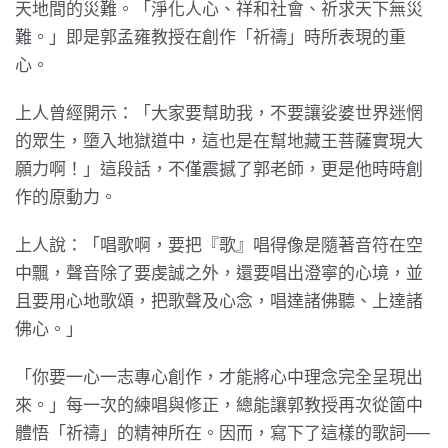
天地間的災難。「淨化人心、祥和社會、祈求天下無災
難。」即是郭孟雍教授在創作「祈禱」時所表現的重
心。
上人曾經開示：「大家要幫助我，不要讓娑婆世界迷惘
的眾生，墮入地獄道中，這也是在幫地藏王菩薩實現大
願力啊！」這段話，不僅震撼了郭老師，更是他時時創
作的原動力。
上人說：「唱歌啊，要把『歌』唱得像是隨著音符在空
中飄，聲音除了要虔誠之外，還要唱出澄寧的心境，並
且要用心地歌頌，把歌聲及心念，唱達諸佛聽、上達諸
佛心。」
「你要一心一志專心創作，才能將心中理念完全呈現出
來。」每一次的練唱與修正，總能讓郭教授再次從箇中
體悟「祈禱」的精神所在。因而，寫下了這樣的歌詞──