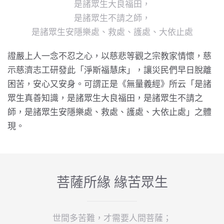
是諸眾生大良福田，
是諸眾生不請之師，
是諸眾生安隱樂處、救處、護處、大依止處
證嚴上人
一念不忍之心，以慈悲等觀之宗教家情懷，慈
示
慈濟
志工研發此「淨斯福慧床」，讓災民們早日脫離
困苦，安心又安身。可謂正是《
無量義經
》所云「是諸
眾生真善知識，是諸眾生大良福田，是諸眾生不請之
師，是諸眾生安隱樂處、救處、護處、大依止處」之體
現。
菩薩所緣 緣苦眾生
世間多苦難，才需要人間菩薩；