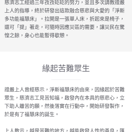
慈濟志工經過三年孜孜矻矻的努力，並且多次請教證嚴
上人的指導，終於研發出這款融合慈悲與大愛的「淨斯
多功能福慧床」。拉開是一張單人床，折起來是椅子，
還可「提」著走，可隨時因應災區的需要，讓災民在驚
惶之餘，身心也能暫得歇憩。
緣起苦難眾生
證嚴上人曾經慈示，淨斯福慧床的由來，因緣起於苦難
眾生，慈濟志工見苦知福，啟發內在本具的慈悲心，立
下助人離苦的願，然後落實在行動中，開始研發製作，
於是有了福慧床的誕生。
上人教示，越是苦難的地方，越能啟發人性的善良，匯