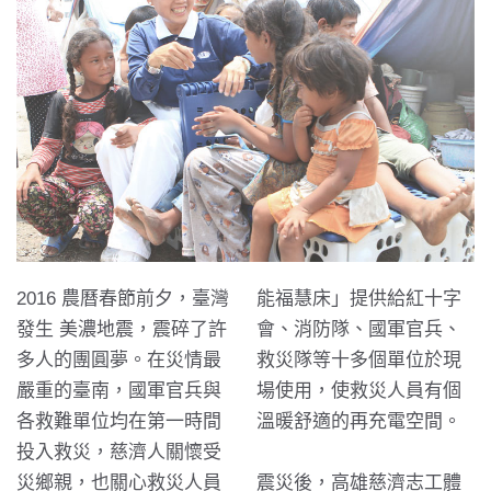
2016 農曆春節前夕，臺灣
能福慧床」提供給紅十字
發生
美濃地震
，震碎了許
會、消防隊、國軍官兵、
多人的團圓夢。在災情最
救災隊等十多個單位於現
嚴重的臺南，國軍官兵與
場使用，使救災人員有個
各救難單位均在第一時間
溫暖舒適的再充電空間。
投入救災，慈濟人關懷受
災鄉親，也關心救災人員
震災後，高雄慈濟志工體