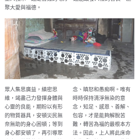
聚大愛與福德。
眾人集思廣益，縝密思
念、瞋怒和愚痴啊。唯有
維，竭盡己力發揮身體與
時時保持清淨無染的意
心靈的良能，期盼以有形
念，知足、感恩、善解、
的物質器具，安頓災民無
包容，才是能夠解脫苦
奈無助的身心困頓；等到
難，轉苦為福的最根本方
身心都安頓了，再引導眾
法。因此，上人將此床命