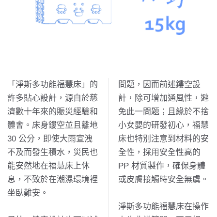
「淨斯多功能福慧床」的
問題，因而前述鏤空設
許多貼心設計，源自於慈
計，除可增加通風性，避
濟數十年來的賑災經驗和
免此一問題；且緣於不捨
體會。床身鏤空並且離地
小女嬰的研發初心，福慧
30 公分，即使大雨宣洩
床也特別注意到材料的安
不及而發生積水，災民也
全性，採用安全性高的
能安然地在福慧床上休
PP 材質製作，確保身體
息，不致於在潮濕環境裡
或皮膚接觸時安全無虞。
坐臥難安。
淨斯多功能福慧床在操作