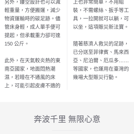
另外，鏤空設計也可以減
上也非常簡單，不用組
輕重量，方便搬運，減少
裝，不需螺絲、扳手等工
物資運輸時的碳足跡。儘
具，一拉開就可以躺，可
管床身輕，成人單手便可
以坐，這項賑災新法寶。
提起，但承載重力卻可達
150 公斤。
隨著慈濟人救災的足跡，
已分送至菲律賓、馬來西
此外，在天氣較炎熱的東
亞、尼泊爾、厄瓜多……
南亞國家，地面悶熱潮
等國家，也運用在臺灣的
濕，若睡在不通風的床
幾場大型賑災行動。
上，可能引起皮膚不適的
奔波千里 無限心意