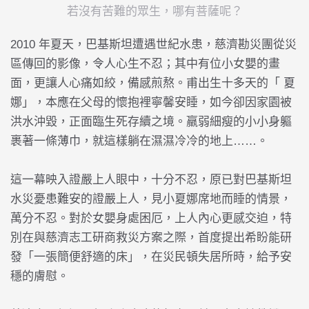
若沒有苦難的眾生，哪有菩薩呢？
2010 年夏天，巴基斯坦遭遇世紀水患，慈濟勘災團從災
區傳回的影像，令人心生不忍；其中有位小女嬰的畫
面，更讓人心痛如絞，備感煎熬。甫出生十多天的「
夏
娜
」，本應在父母的懷抱裡寧馨安睡，如今卻因家園被
洪水沖毀，正面臨生死存續之境。羸弱細瘦的小小身軀
裹著一條薄巾，就這樣躺在濕濕冷冷的地上……。
這一幕映入證嚴上人眼中，十分不忍，原已對巴基斯坦
水災憂患難安的證嚴上人，見小夏娜席地而睡的情景，
萬分不忍。對於女嬰身處困厄，上人內心更感交迫，特
別在與慈濟志工研商救災方案之際，首度提出希盼能研
發「一張簡便舒適的床」，在災民頓失居所時，給予安
穩的膚慰。