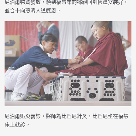
尼泊爾物資發放，領到福慧床的鄉親回到帳篷安裝好，
並合十向慈濟人道感恩。
尼泊爾賑災義診，醫師為比丘尼針灸，比丘尼坐在福慧
床上就診。