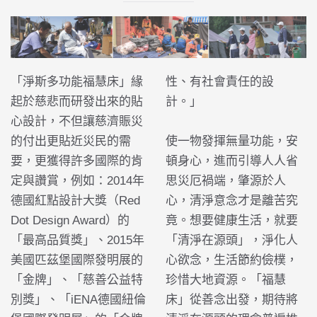
「淨斯多功能福慧床」緣
性、有社會責任的設
起於慈悲而研發出來的貼
計。」
心設計，不但讓慈濟賑災
的付出更貼近災民的需
使一物發揮無量功能，安
要，更獲得許多國際的肯
頓身心，進而引導人人省
定與讚賞，例如：2014年
思災厄禍端，肇源於人
德國紅點設計大獎（Red
心，清淨意念才是離苦究
Dot Design Award）的
竟。想要健康生活，就要
「最高品質獎」、2015年
「清淨在源頭」，淨化人
美國匹茲堡國際發明展的
心欲念，生活節約儉樸，
「金牌」、「慈善公益特
珍惜大地資源。「福慧
別獎」、「iENA德國紐倫
床」從善念出發，期待將