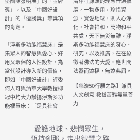
堡國際發明展」的「金牌
清淨在源頭的理念普遍推
獎」，以及「中國好設
廣，一物多用，珍惜資
計」的「優勝獎」等獎項
源，寶愛地球，則人心淨
的肯定。
化，社會祥和，萬物和平
共處，天下無災無難。淨
「淨斯多功能福慧床」是
斯多功能福慧床的發心、
集眾人的智慧與愛心、好
研究，以及推廣，在在象
用又環保的人性設計，為
徵著佛法的大愛，應世間
當代設計導入新的價值，
法器而遠播，無遠弗屆。
即如「中國好設計」評委
【慈濟50行願之路】兼具
何人可與清華大學教授柳
人文創意 救拔苦難無量善
冠中均大力讚揚淨斯多功
力
能福慧床：「是具社會
愛護地球、悲憫眾生，
恆持剎那，走出智慧之路