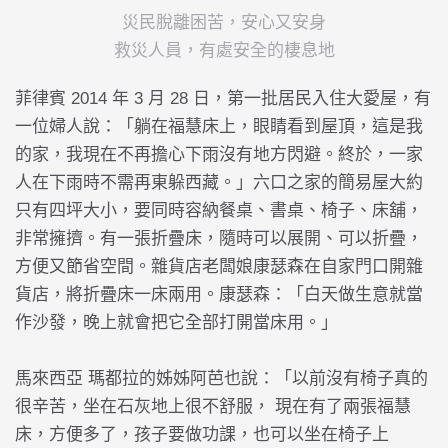
災民脫離困苦，安心又安身
救災人員，有處安全的棲息地
菲律賓 2014 年 3 月 28 日，第一批居民入住大愛屋，有
一位婦人說：「躺在福慧床上，眼睛看到屋頂，這是我
的家，我現在不再擔心下雨沒有地方閃避。終於，一家
人在下雨時不需再東躲西藏。」六口之家的簡易屋大約
只有四坪大小，要同時容納餐桌、書桌、椅子、床舖，
非常擁擠。有一張折疊床，隨時可以展開、可以折疊，
方便又節省空間。雜貨店老闆娘康瑟森在自家門口開雜
貨店，將折疊床一床兩用。康瑟森：「白天做生意就當
作沙發，晚上就會把它全部打開當床用。」
馬來西亞
瑪都拉
的姊姊阿芭也說：「以前沒有椅子真的
很辛苦，坐在石灰地上很不舒服， 現在有了兩張福慧
床，方便多了，孩子要做功課，也可以坐在椅子上