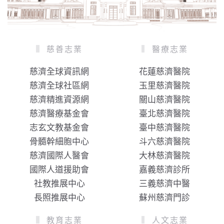
慈善志業
醫療志業
慈濟全球資訊網
花蓮慈濟醫院
慈濟全球社區網
玉里慈濟醫院
慈濟精進資源網
關山慈濟醫院
慈濟醫療基金會
臺北慈濟醫院
志玄文教基金會
臺中慈濟醫院
骨髓幹細胞中心
斗六慈濟醫院
慈濟國際人醫會
大林慈濟醫院
國際人道援助會
嘉義慈濟診所
社教推展中心
三義慈濟中醫
長照推展中心
蘇州慈濟門診
教育志業
人文志業