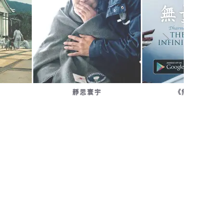
靜思寰宇
《無量義經》