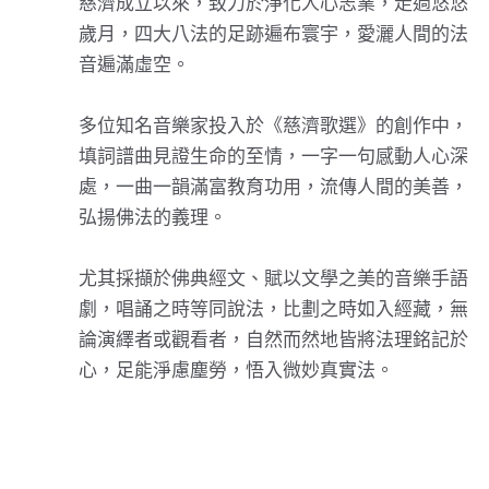
慈濟成立以來，致力於淨化人心志業，走過悠悠
歲月，四大八法的足跡遍布寰宇，愛灑人間的法
音遍滿虛空。
多位知名音樂家投入於《慈濟歌選》的創作中，
填詞譜曲見證生命的至情，一字一句感動人心深
處，一曲一韻滿富教育功用，流傳人間的美善，
弘揚佛法的義理。
尤其採擷於佛典經文、賦以文學之美的音樂手語
劇，唱誦之時等同說法，比劃之時如入經藏，無
論演繹者或觀看者，自然而然地皆將法理銘記於
心，足能淨慮塵勞，悟入微妙真實法。