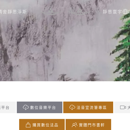
精舍
靜思淨斯
靜思寰宇
籍平台
數位音樂平台
法音宣流筆專區
購買數位法品
實體門市書軒