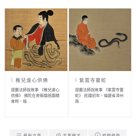
稚兒虔心供佛
紫雲寺靈蛇
證嚴法師說故事 《稚兒虔心
證嚴法師說故事 《紫雲寺靈
供佛》 佛陀在舍衛國祇園精
蛇》 民國初年，福建省漳州
舍時，城…
南…
最新文章
志業徵才
相關條款