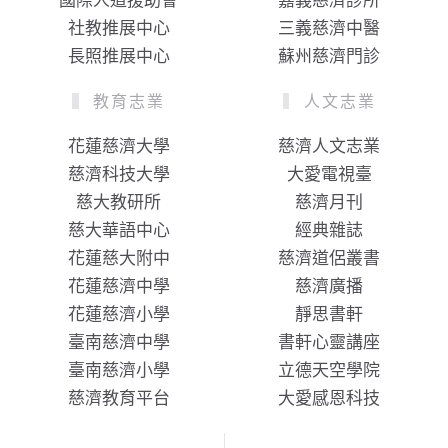
國際人道援助會
嘉義慈濟診所
社教推展中心
三義慈濟中醫
長照推展中心
蘇州慈濟門診
教育志業
人文志業
花蓮慈濟大學
慈濟人文志業
慈濟科技大學
大愛電視臺
慈大教研所
慈濟月刊
慈大華語中心
經典雜誌
花蓮慈大附中
慈濟道侶叢書
花蓮慈濟中學
慈濟廣播
花蓮慈濟小學
靜思書軒
臺南慈濟中學
書軒心靈講座
臺南慈濟小學
立德天空學院
慈濟教育平台
大愛感恩科技