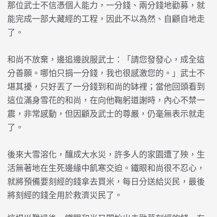
那位武士不信憑個人能力，一分錢、兩分錢地勸募，就
能完成一部大藏經的工程，因此不以為然、自顧自地走
了。
和尚不放棄，邊追邊說服武士：「請您發發心，成全這
分善願。哪怕只捐一分錢，我也很感激您的。」武士不
堪其擾，只好丟了一分錢到和尚的缽裡；當他回頭看到
這位滿身雪花的和尚，在向他鞠躬道謝時，內心不禁一
震，非常感動，但因顧及武士的尊嚴，仍毫無表示就走
了。
後來大雪溶化，釀成大水災，許多人的家園遭了殃，生
活無著地在生死邊緣中飢寒交迫。鐵眼和尚很不忍心，
就將預備要刻經的錢拿去買米，每日分送給災民，最後
將刻經的錢全用於救濟災民了。