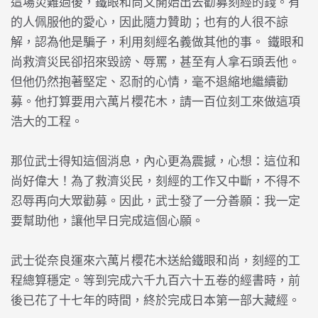
這場災難過後，鐵眼和尚又開始出去勸募刻經的錢。有
的人佩服他的愛心，因此隨力贊助；也有的人很不諒
解，認為他是騙子，利用刻經名義做其他的事。 鐵眼和
尚救濟災民卻招來毀謗、辱罵，甚至有人拿石頭丟他。
但他仍然抱著堅定、忍耐的心情，毫不退縮地繼續勸
募。他打算要用六萬片櫻花木，請一百位刻工來做這項
浩大的工程。
那位武士得知這個消息，內心更為震撼，心想：這位和
尚好偉大！為了救濟災民，刻經的工作又中斷，不得不
忍辱再向大眾勸募。因此，武士發了一分善願：我一定
要幫助他，讓他早日完成這個心願。
武士從奈良運來六萬片櫻花木送給鐵眼和尚，刻經的工
程總算穩定。等到完成六千九百六十五卷的經書時，前
後已花了十七年的時間，終於完成日本第一部大藏經。