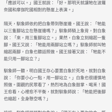
「應該可以。」國王就說：「好。那明天就讓牠在波羅
奈國和摩伽陀國相對的懸崖上表演。」
隔天，馴象師依約把白象帶到懸崖邊。國王說：「牠能
以三隻腳站立在懸崖邊嗎？」馴象師騎上象背，對白象
說：「來，用三隻腳站立。」果然，白象立刻縮起一隻
腳。國王又說：「牠能用兩腳站立嗎？」馴象師就叫牠
縮起兩腳，白象也聽話照做。國王接著又說：「牠能不
能只用一腳站立？」
馴象師一聽，明白國王存心要置白象於死地，就對白象
說：「你要小心一點，用一腳站立。」白象也很謹慎地
照做。圍觀的民眾看了，熱烈地為白象鼓掌、喝釆！國
王愈看，心裡愈不平衡，就對馴象師說：「牠能把後腳
也縮起，全身懸空嗎？」