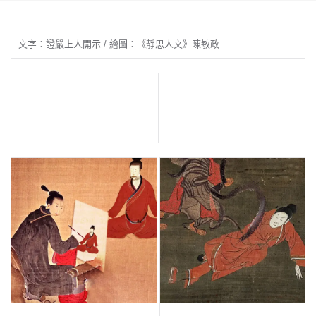
文字：證嚴上人開示 / 繪圖：《靜思人文》陳敏政