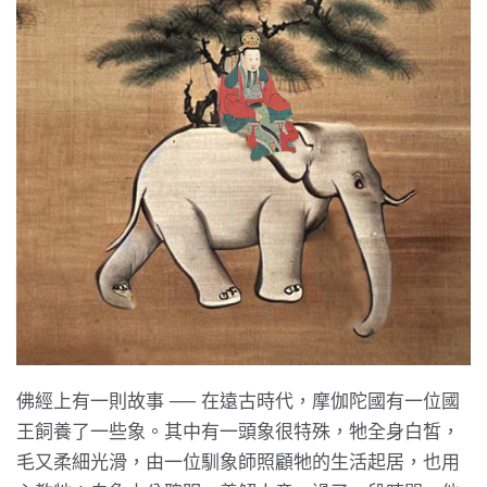
佛經上有一則故事 ── 在遠古時代，摩伽陀國有一位國
王飼養了一些象。其中有一頭象很特殊，牠全身白皙，
毛又柔細光滑，由一位馴象師照顧牠的生活起居，也用