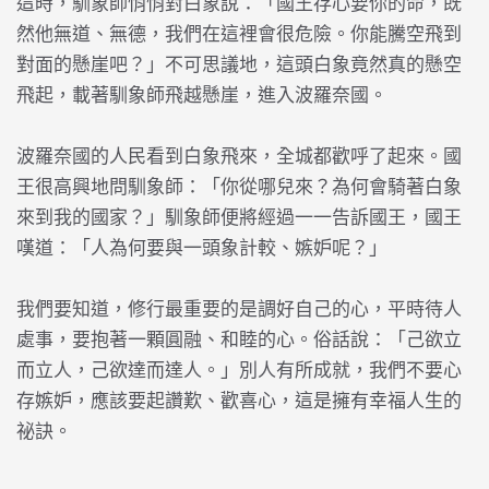
這時，馴象師悄悄對白象說：「國王存心要你的命，既
然他無道、無德，我們在這裡會很危險。你能騰空飛到
對面的懸崖吧？」不可思議地，這頭白象竟然真的懸空
飛起，載著馴象師飛越懸崖，進入波羅奈國。
波羅奈國的人民看到白象飛來，全城都歡呼了起來。國
王很高興地問馴象師：「你從哪兒來？為何會騎著白象
來到我的國家？」馴象師便將經過一一告訴國王，國王
嘆道：「人為何要與一頭象計較、嫉妒呢？」
我們要知道，修行最重要的是調好自己的心，平時待人
處事，要抱著一顆圓融、和睦的心。俗話說：「己欲立
而立人，己欲達而達人。」別人有所成就，我們不要心
存嫉妒，應該要起讚歎、歡喜心，這是擁有幸福人生的
祕訣。