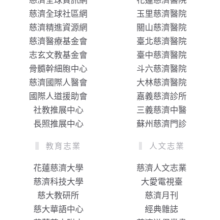
慈濟全球資訊網
花蓮慈濟醫院
慈濟全球社區網
玉里慈濟醫院
慈濟精進資源網
關山慈濟醫院
慈濟醫療基金會
臺北慈濟醫院
志玄文教基金會
臺中慈濟醫院
骨髓幹細胞中心
斗六慈濟醫院
慈濟國際人醫會
大林慈濟醫院
國際人道援助會
嘉義慈濟診所
社教推展中心
三義慈濟中醫
長照推展中心
蘇州慈濟門診
教育志業
人文志業
花蓮慈濟大學
慈濟人文志業
慈濟科技大學
大愛電視臺
慈大教研所
慈濟月刊
慈大華語中心
經典雜誌