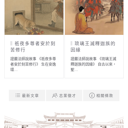
祇夜多尊者安於刻
琉璃王滅釋迦族的
苦修行
因緣
證嚴法師說故事 《祇夜多尊
證嚴法師說故事 《琉璃王滅
者安於刻苦修行》 生在安逸
釋迦族的因緣》 自古以來，
環…
聖…
最新文章
志業徵才
相關條款