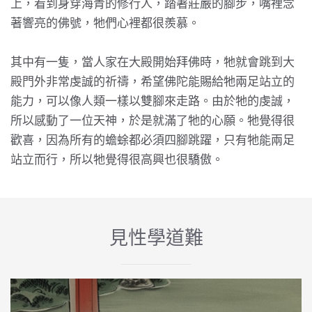
上，看到身穿海青的修行人，踏著莊嚴的腳步，嘴裡念
著響亮的佛號，牠們心裡都很羨慕。
其中有一隻，當人家在大殿開始拜佛時，牠就會跳到大
殿門外非常虔誠的祈禱，希望佛陀能賜給牠兩足站立的
能力，可以像人類一樣以雙腳來走路。由於牠的虔誠，
所以感動了一位天神，於是就滿了牠的心願。牠覺得很
歡喜，因為所有的蟾蜍都必須四腳跳躍，只有牠能兩足
站立而行，所以牠覺得很高興也很驕傲。
見性學道難