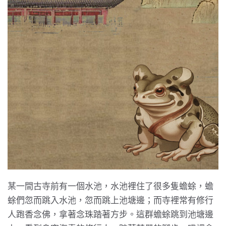
某一間古寺前有一個水池，水池裡住了很多隻蟾蜍，蟾
蜍們忽而跳入水池，忽而跳上池塘邊；而寺裡常有修行
人跑香念佛，拿著念珠踏著方步。這群蟾蜍跳到池塘邊