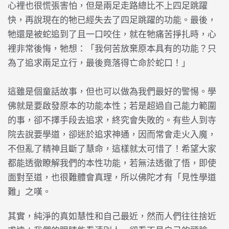
心裡也很慌張害怕，但是兩足走路總比不上四足跳躍
快，再說現在的牠已經失去了四足跳躍的功能。最後，
牠還是被蛇追到了且一口咬住，就在牠痛苦掙扎時，心
裡非常後悔，牠想：「我何苦放棄原本具有的功能？只
為了追求兩足立行，最後竟落得亡命於蛇口！」
這雖是個童話故事，但也可以做為我們最好的警惕。學
佛就是要啟發原本的功能本性；若是超過自己能力範圍
的事，卻不擇手段去追求，終究會失敗的。有些人到寺
院去說要學道，卻迷於追求神通，因而常會走火入魔，
不但亂了精神且斷了慧命，這樣就太可惜了！希望大家
都能透徹瞭解我們的本性功能，若無法透徹了悟，即使
面對至道，也很難體會真理，所以佛陀才有「見性學道
難」之嘆。
其實，純淨的真如慧性和自己最近，然而人們往往捨近