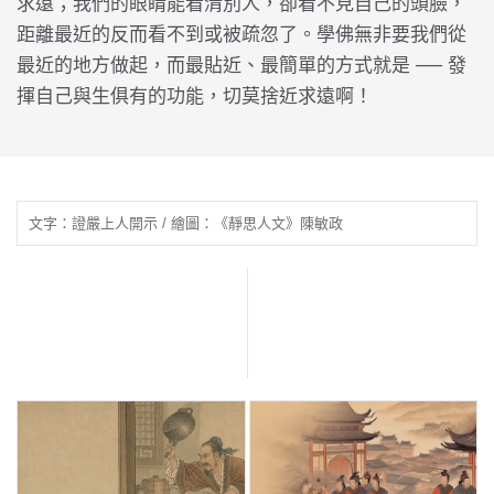
求遠；我們的眼睛能看清別人，卻看不見自己的頭臉，
距離最近的反而看不到或被疏忽了。學佛無非要我們從
最近的地方做起，而最貼近、最簡單的方式就是 ── 發
揮自己與生俱有的功能，切莫捨近求遠啊！
文字：證嚴上人開示 / 繪圖：《靜思人文》陳敏政