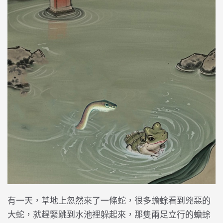
有一天，草地上忽然來了一條蛇，很多蟾蜍看到兇惡的
大蛇，就趕緊跳到水池裡躲起來，那隻兩足立行的蟾蜍