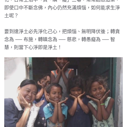
即使口中不斷念佛，內心仍然充滿煩惱，如何能求生淨
土呢？
要到達淨土必先淨化己心，把煩惱、無明降伏後；轉貪
念為 ── 布施，轉瞋念為 ── 慈悲，轉愚癡為 ── 智
慧，則當下心淨即是淨土！