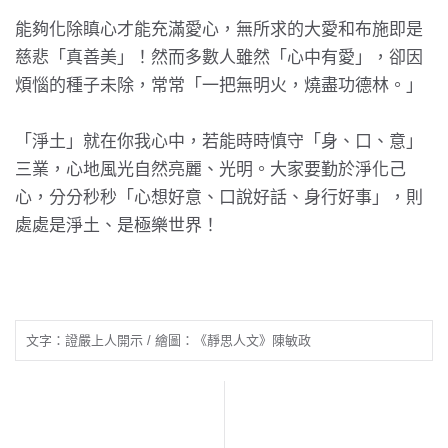
能夠化除瞋心才能充滿愛心，無所求的大愛和布施即是
慈悲「真善美」！然而多數人雖然「心中有愛」，卻因
煩惱的種子未除，常常「一把無明火，燒盡功德林。」
「淨土」就在你我心中，若能時時慎守「身、口、意」
三業，心地風光自然亮麗、光明。大家要勤於淨化己
心，分分秒秒「心想好意、口說好話、身行好事」，則
處處是淨土、是極樂世界！
文字：證嚴上人開示 / 繪圖：《靜思人文》陳敏政