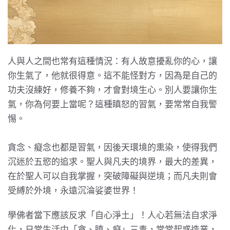
人與人之間也常有這種情況：有人故意擾亂你的心，讓
你生氣了，他就很得意。這不能怪對方，因為是自己的
功夫沒練好，修養不夠，才會對境生心。別人要讓你生
氣，你為何要上當呢？這種瞋怒的習氣，要常常自我警
惕。
貪念、癡念也都是習氣，因後天環境的熏染，使得我們
沉迷於五慾的追求。聖人與凡夫的境界，最大的差異，
在於聖人可以自我掌握，突破障礙與逆境；而凡夫則會
受縛於外境，永遠沉淪娑婆世界！
學佛者當下應該反求「自心淨土」！人心若無法自求淨
化，日常生活中「貪、瞋、癡」三毒，常常起惑造業，