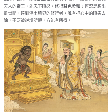
天人的帝王，能忍下瞋怒，修得聲色柔和；何況是想出
離世間、達到淨土境界的修行者，唯有把心中的瞋恚去
除，不要被逆境所轉，方能有所得。」