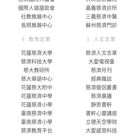
國際人道援助會
嘉義慈濟診所
社教推展中心
三義慈濟中醫
長照推展中心
蘇州慈濟門診
教育志業
人文志業
花蓮慈濟大學
慈濟人文志業
慈濟科技大學
大愛電視臺
慈大教研所
慈濟月刊
慈大華語中心
經典雜誌
花蓮慈大附中
慈濟道侶叢書
花蓮慈濟中學
慈濟廣播
花蓮慈濟小學
靜思書軒
臺南慈濟中學
書軒心靈講座
臺南慈濟小學
立德天空學院
慈濟教育平台
大愛感恩科技