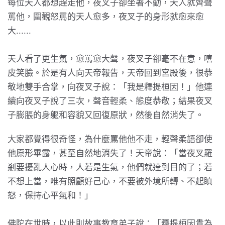
每位天人都想趕走他，夜叉子卻坐著不動，天人就齊聲
罵他，圍觀怒罵的天人愈多，夜叉子的身形就愈來愈
大......
天人看了更生氣，愈罵愈大聲，夜叉子卻毫不在意，嘻
皮笑臉。於是有人向天帝報告，天帝回到宮殿後，很恭
敬地雙手合掌，向夜叉子說：「我是釋提桓因！」他連
續向夜叉子說了三次，聲音輕柔、態度恭敬；結果夜叉
子膨脹的身軀和容貌又回復原狀，然後自然消失了。
大家都覺得很奇怪，為什麼罵他他不走，輕聲柔語卻使
他原形畢露，甚至自然地消失了！天帝說：「當夜叉羅
剎要擾亂人心時，人若是生氣，他們就達到目的了；若
不想上當，唯有照顧好己心，不要被外境所轉、不起瞋
怒，保持心平氣和！」
佛陀在世時，以此則故事教育弟子說：「釋提桓因貴為