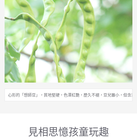
心形的「想師豆」，質地堅硬，色澤紅艷，歷久不褪，豆兒雖小，但含意
見相思憶孩童玩趣