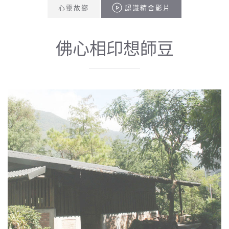
心靈故鄉
認識精舍影片
佛心相印想師豆