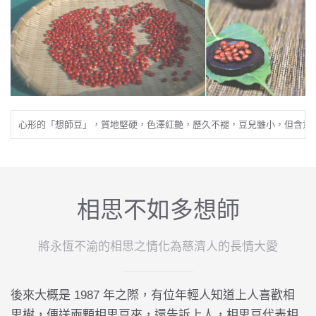
心形的「想師豆」，質地堅硬，色澤紅艷，歷久不褪，豆兒雖小，但含意
相思不如多想師
將永恆不渝的相思之情化為慈濟人的長情大愛
後來大概是 1987 年之際，有位年輕人知道上人喜歡相
思樹，便送兩顆相思豆來，還告訴上人，相思豆代表相