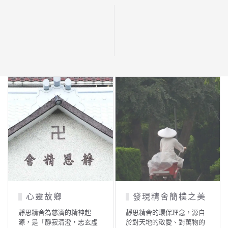
美
靜思家風
佛心師志
慈濟的精神理念，自創始就
「為佛教」是內修，「為眾
立足在靜思精舍，在這個道
生」則要挑起如來家業，走