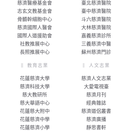
慈濟醫療基金會
臺北慈濟醫院
志玄文教基金會
臺中慈濟醫院
骨髓幹細胞中心
斗六慈濟醫院
慈濟國際人醫會
大林慈濟醫院
國際人道援助會
嘉義慈濟診所
社教推展中心
三義慈濟中醫
長照推展中心
蘇州慈濟門診
教育志業
人文志業
花蓮慈濟大學
慈濟人文志業
慈濟科技大學
大愛電視臺
慈大教研所
慈濟月刊
慈大華語中心
經典雜誌
花蓮慈大附中
慈濟道侶叢書
花蓮慈濟中學
慈濟廣播
花蓮慈濟小學
靜思書軒