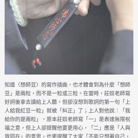
知道〈想師豆〉的寫作插曲，也才體會到為什麼「想師
豆」是兩粒，而不是一粒或三粒。在當時，莊奴老師寫
好詞後拿去讀給上人聽，但卻沒想到歌詞的第一句「上
人給我紅豆一粒」就被「糾正」了；上人對他說：「我
給你的是兩粒」，原本莊奴老師寫「一」是表達無限祝
福之意，但上人卻提醒他要更用心，「二」應是「人與
我同在」的意思，也更提醒了大家「不能只想著自己，