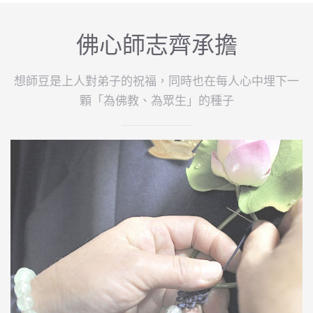
佛心師志齊承擔
想師豆是上人對弟子的祝福，同時也在每人心中埋下一
顆「為佛教、為眾生」的種子