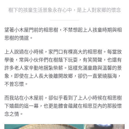
樹下的孩童生活景象永存心中，是上人對家鄉的懷念
望著小木屋門前的相思樹，不禁想起上人孩童時期與相
思樹的情誼。
上人說過在小時候，家門口有棵高大的相思樹。每當放
學後，常與小伙伴們在樹蔭下玩耍，有笑鬧聲，也還有
許多老人家辛勤地捆紮柴薪。這樣充滿童趣與溫馨的景
象，即使在上人長大後離開故鄉，卻仍一直縈繞腦海，
不曾忘懷。
而我站在小木屋前，卻似乎看到了上人小時候在相思樹
下嬉戲的這一幕，也更能體會蘊藏在相思豆內的那股懷
念之情。