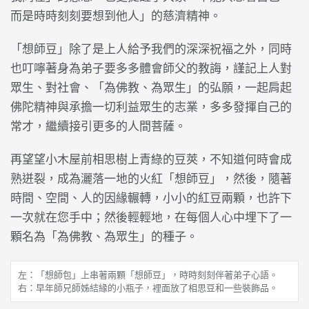
而是時時刻刻要想到他人」的慈濟精神。
「想師豆」除了是上人給予我們的深深祝福之外，同時
也叮嚀著身為弟子要多多體會師父的教誨，謹記上人對
眾生、對社會、「為佛教、為眾生」的弘願，一起肩起
佛陀精神與承擔一切利益眾生的志業，多多發揮自己的
常才，繼續接引更多的人間菩薩。
再望望小木屋前相思樹上青綠的豆莢，不知道何時會成
熟迸裂，成為灑落一地的火紅「想師豆」，然後，隨著
時間、空間、人的因緣輾轉，小小的紅豆兩顆，也許下
一次就在您手中；然後輕輕地，在每個人心中埋下了一
顆名為「為佛教、為眾生」的種子。
左：「想師包」上串著兩顆「想師豆」，時時刻刻伴著弟子心語。

右：早年師兄師姊結緣的小瓶子，裡面放了相思豆和一些裝飾品。