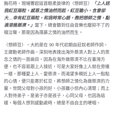
胸花時，現場響起這首輕柔旋律的〈想師豆〉
「上人送
我紅豆兩粒，感恩之情油然而起，紅豆雖小，含意卻
大…幸有紅豆兩粒，和我時常心語，務把想師之情，點
滴溶進慈濟。」
當下，總會聽到任由音樂也壓抑不了的
啜泣聲，那是因為孺慕之情的油然而生。
〈想師豆〉，大約是在 90 年代初期由莊奴老師作詞，
王建勳老師作曲，深刻地表達出海外慈濟人對上人的思
念之情的一首曲目。因為在海外做慈濟不比在臺灣方
便，也不容易跟上人接近，可是大家好像上人就在旁邊
一樣，那種愛上人、愛慈濟，而渴望多親近上人一點點
的心情，便只能寄於紅豆，將想師之情化為做慈濟的力
量。世間父母對小孩的好，小孩雖小但內心清楚；而上
人對待弟子，是弟子亦是孩子，心同父母，也因為這
樣，每個人想到感動處時，總是不由自主的哽咽。