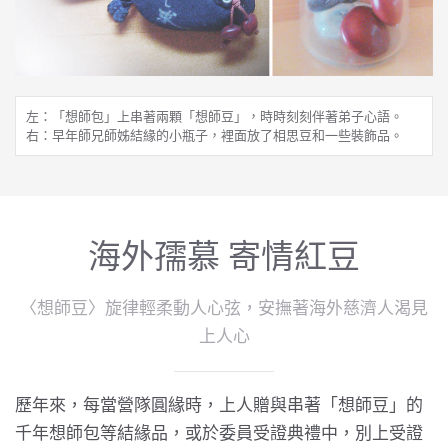
左：「想師包」上串著兩顆「想師豆」，時時刻刻伴著弟子心語。

右：早年師兄師姊結緣的小瓶子，裡面放了相思豆和一些裝飾品。
海外孺慕 寄情紅豆
〈想師豆〉旋律輕柔動人心弦，安撫著海外慈濟人渴見
上人心
歷年來，每當營隊圓緣時，上人贈與串著「想師豆」的
千年想師包等結緣品，或於委員受證典禮中，別上受證