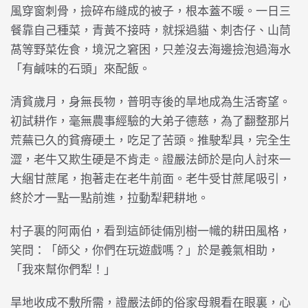
風穿窗刺骨，撿碎布縫成的被子，根本蓋不暖。一日三
餐靠自己種菜，青黃不接時，就採過貓、刺杏仔、山茼
萵等野菜佐食，境況之窘困，只差沒去海邊撿泡過海水
「有鹹味的石頭」來配飯。
清貧歲月，身無長物，普明寺後的旱地成為生活寄望。
初試耕作，毫無農事經驗的大弟子德慈，為了翻整那片
荒蕪已久的貧瘠硬土，吃足了苦頭。推駛犁具，完全生
澀，老牛又欺生硬是不肯走。證嚴法師於是向人討來一
大綑甘蔗尾，抱著走在老牛前面。老牛受甘蔗尾吸引，
終於才一點一點前進，拉動犁耙耕地。
村子裏的阿兩伯，看到這師徒倆別樹一幟的耕田風格，
笑問：「師父，你們在玩遊戲嗎？」於是義氣相助，
「我來幫你們犁！」
旱地收成不敷所需，證嚴法師的俗家母親看在眼裏，心