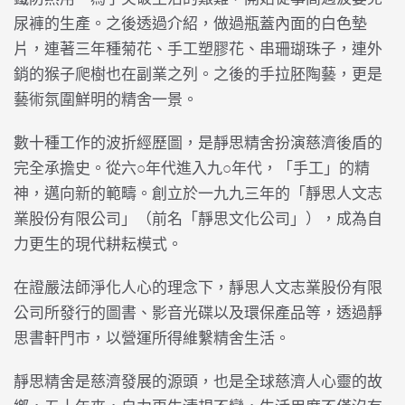
尿褲的生產。之後透過介紹，做過瓶蓋內面的白色墊
片，連著三年種菊花、手工塑膠花、串珊瑚珠子，連外
銷的猴子爬樹也在副業之列。之後的手拉胚陶藝，更是
藝術氛圍鮮明的精舍一景。
數十種工作的波折經歷圖，是靜思精舍扮演慈濟後盾的
完全承擔史。從六○年代進入九○年代，「手工」的精
神，邁向新的範疇。創立於一九九三年的「靜思人文志
業股份有限公司」（前名「靜思文化公司」），成為自
力更生的現代耕耘模式。
在證嚴法師淨化人心的理念下，靜思人文志業股份有限
公司所發行的圖書、影音光碟以及環保產品等，透過靜
思書軒門市，以營運所得維繫精舍生活。
靜思精舍是慈濟發展的源頭，也是全球慈濟人心靈的故