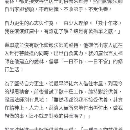
叢林，都是接受善信居士的供養來維持，然而證嚴法師
自出家即發願，不趕經懺、不收弟子、不受供養。
自力更生的心志與作為，一直少人理解。「數十年來，
我在滾滾紅塵中，有誰能了解？總是有著孤單之感。」
孤單感並沒有軟化證嚴法師的堅持，他確信出家人能在
入世行菩薩道的同時，出世自食其力。就如唐代百丈禪
師在他建立的叢林，倡導「一日不作，一日不食」的修
行生活。
為了堅持自力更生，從最早師徒六人借住木屋，到現今
的靜思精舍，前後嘗試了數十種工作，維持對於供養，
證嚴法師別有見地：「雖然我都說我不接受供養，其實
在精神上、人力上，慈濟人無所求地付出再付出，做我
想做的事，這不就是對我的供養嗎？」」