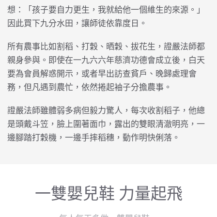
想：「孩子要自力更生，我就給他一個維生的來源。」
因此買下九分水田，讓師徒依靠度日。
所有農事比如割稻、打穀、晒穀、拔花生，證嚴法師都
親身參與。即使在一九六六年慈濟功德會成立後，白天
要為會員解惑開示，或者早出訪查貧戶、晚歸處理會
務，但凡遇到農忙，依然捲起袖子分擔農事。
證嚴法師雖體弱多病但毅力驚人，每次收割稻子，他總
是頭戴斗笠，臉上圍著面巾，露出的雙眼清澈明亮，一
邊腳踏打穀機，一邊手摔稻穗，動作明快俐落。
一雙嬰兒鞋 力量起飛