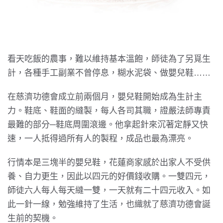
看天吃飯的農事，難以維持基本溫飽，師徒為了另覓生
計，各種手工副業不曾停息，糊水泥袋、做嬰兒鞋……
在慈濟功德會成立前兩個月，嬰兒鞋開始成為生計主
力。鞋底、鞋面的縫製，每人各司其職，證嚴法師專責
最難的部分─鞋底周圍滾邊。他拿起針來沉著定靜又快
速，一人抵得過所有人的製程，成品也最為漂亮。
行情本是三塊半的嬰兒鞋，花蓮商家感於出家人不受供
養、自力更生，因此以四元的好價錢收購。一雙四元，
師徒六人每人每天縫一雙，一天就有二十四元收入。如
此一針一線，勉強維持了生活，也織就了慈濟功德會誕
生前的契機。