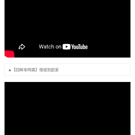
▲【回眸來時路】借宿到起家