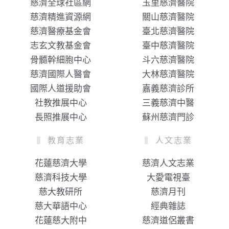
慈濟全球社區網
玉里慈濟醫院
慈濟精進資源網
關山慈濟醫院
慈濟醫療基金會
臺北慈濟醫院
志玄文教基金會
臺中慈濟醫院
骨髓幹細胞中心
斗六慈濟醫院
慈濟國際人醫會
大林慈濟醫院
國際人道援助會
嘉義慈濟診所
社教推展中心
三義慈濟中醫
長照推展中心
蘇州慈濟門診
教育志業
人文志業
花蓮慈濟大學
慈濟人文志業
慈濟科技大學
大愛電視臺
慈大教研所
慈濟月刊
慈大華語中心
經典雜誌
花蓮慈大附中
慈濟道侶叢書