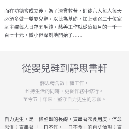
而在功德會成立後，為了濟貧救苦，師徒六人每人每天
必須多做一雙嬰兒鞋，以此為基礎，加上號召三十位家
庭主婦每人日存五毛錢，慈善工作就從這每月的一千一
百七十元，微小但深刻地開始了……
從嬰兒鞋到靜思書軒
靜思精舍數十種工作，
維持生活的同時，更從作務中修行。
至今五十年來，堅守自力更生的志願。
自力更生，是一條堅韌的長線，貫串著衣食用度、信念
思惟；貫串著「一日不作，一日不食」的百丈清規；貫