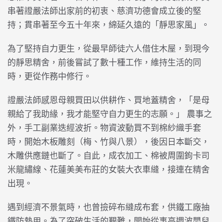
串著證嚴法師出家前的初衷、慈濟功德會成立後的堅
持；貫串著至今五十年來，綿延久遠的「靜思家風」。
為了堅持自力更生，從最早師徒六人借住木屋，到現今
的靜思精舍，前後嘗試了數十種工作，維持生活的同
時，更從作務中修行。
證嚴法師感恩母親買田以供耕作、買地蓋精舍，「是母
親給了我助緣，我才能堅守自力更生的志願。」 農事之
外，手工副業迭經波折。物資波動買不到棉紗織手套
時，開始木板雕刻（梅、竹與八景），後因日本斷交，
木雕供應鏈也斷了。自此，成衣加工、棉被周圍鉤卡司
米龍繡線、花蓮美美布莊的女裝大衣車縫，接連在精舍
出現。
遇到經濟不景氣時，也曾撿碎布縫成布套，供鐵工廠抽
鐵防熱用。為了突破生活的艱難，開始從事高週波嬰兒