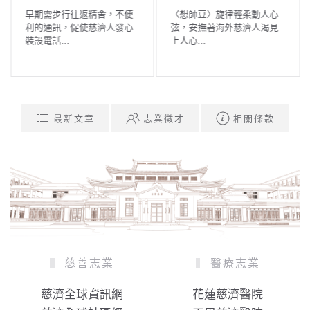
早期需步行往返精舍，不便
〈想師豆〉旋律輕柔動人心
利的通訊，促使慈濟人發心
弦，安撫著海外慈濟人渴見
裝設電話...
上人心...
最新文章
志業徵才
相關條款
慈善志業
醫療志業
慈濟全球資訊網
花蓮慈濟醫院