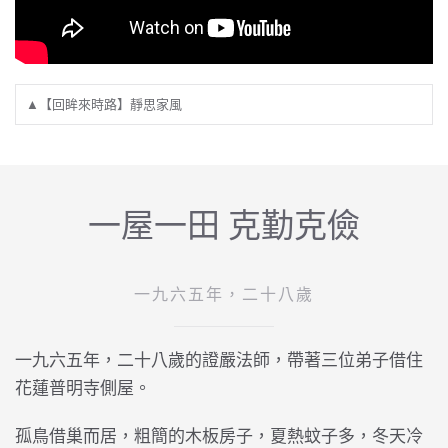
▲【回眸來時路】靜思家風
一屋一田 克勤克儉
一九六五年，二十八歲
一九六五年，二十八歲的證嚴法師，帶著三位弟子借住
花蓮普明寺側屋。
孤鳥借巢而居，粗簡的木板房子，夏熱蚊子多，冬天冷