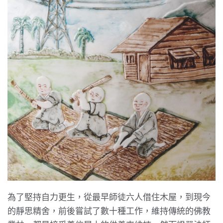
為了堅持自力更生，從最早師徒六人借住木屋，到現今
的靜思精舍，前後嘗試了數十種工作，維持傳統的佛教