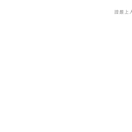
證嚴上
Skip to main content