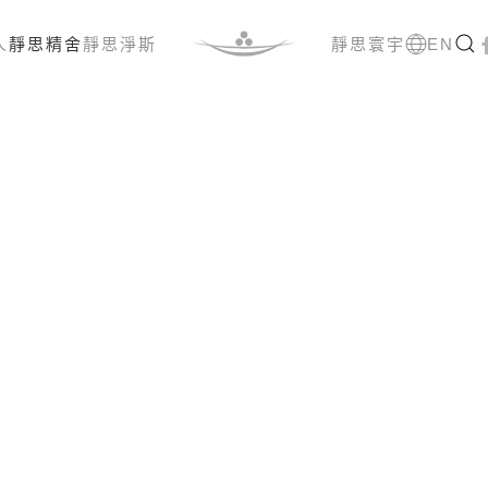
人
靜思精舍
靜思淨斯
靜思寰宇
EN