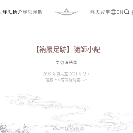
人
靜思精舍
靜思淨斯
靜思寰宇
EN
【衲履足跡】隨師小記
文句法語集
2019 年歲末至 2021 年間，
證嚴上人有關疫情開示。