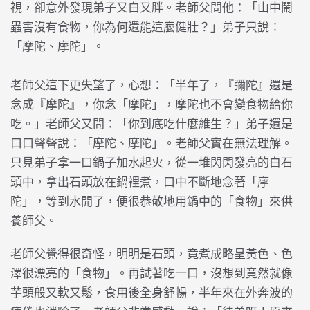
視，卻意外發現弟子又白又胖。老師父問他：「山中鬧
蟲害沒有食物，你為何還能這麼健壯？」弟子只說：
「摩陀、摩陀」。
老師父這下更失望了，心想：「半年了，『彌陀』還是
念成『摩陀』，你念「摩陀」，摩陀也不會變食物給你
吃。」老師父又問：「你到底吃什麼維生？」弟子還是
口口聲聲說：「摩陀、摩陀」。老師父實在無法理解。
只見弟子拿一口鍋子加水起火，從一堆閃閃發亮的白石
頭中，拿出石頭放在鍋裡煮，口中不斷地念著「摩
陀」，等到水開了，便很恭敬地用鍋中的「食物」來供
養師父。
老師父覺得很奇怪，明明是石頭，竟煮成略呈黃色、色
澤很漂亮的「食物」。再試著吃一口，沒想到竟然就像
芋頭般又軟又鬆，食用後全身舒暢，半年來在外奔波的