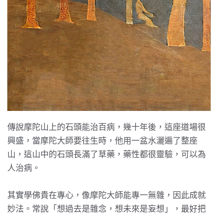
傳說摩陀山上的石頭能治百病，幾十年後，這座道場很
興盛，當摩陀大師要往生時，他用一盆水灑遍了整座
山，這山中的石頭長滿了草藥，藥性都很靈驗，可以為
人治病。
其實學佛貴在專心，像摩陀大師能專一無雜，因此成就
妙法。常說「想過去是雜念，想未來是妄想」，最好把