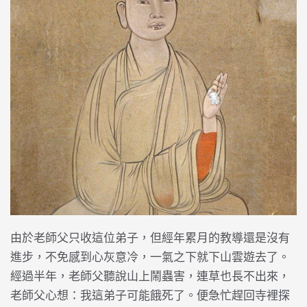
由於老師父只收這位弟子，但經年累月的教導還是沒有
進步，不免感到心灰意冷，一氣之下就下山雲遊去了。
經過半年，老師父聽說山上鬧蟲害，連草也長不出來，
老師父心想：我這弟子可能餓死了。便急忙趕回寺裡探