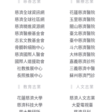
慈善志業
醫療志業
慈濟全球資訊網
花蓮慈濟醫院
慈濟全球社區網
玉里慈濟醫院
慈濟精進資源網
關山慈濟醫院
慈濟醫療基金會
臺北慈濟醫院
志玄文教基金會
臺中慈濟醫院
骨髓幹細胞中心
斗六慈濟醫院
慈濟國際人醫會
大林慈濟醫院
國際人道援助會
嘉義慈濟診所
社教推展中心
三義慈濟中醫
長照推展中心
蘇州慈濟門診
教育志業
人文志業
花蓮慈濟大學
慈濟人文志業
慈濟科技大學
大愛電視臺