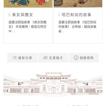
醜女
啞巴和尚的故事
守財奴轉世
兒」
事 《美女與醜
證嚴法師說故事 《啞巴和尚
物，都是在時空
的故事》 古時候，據說安徽
證嚴法師說故事 
省…
世的「乞兒」》 
時，…
最新文章
志業徵才
相關條款