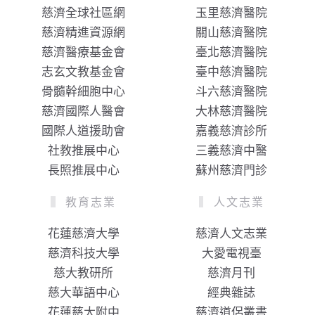
慈濟全球社區網
玉里慈濟醫院
慈濟精進資源網
關山慈濟醫院
慈濟醫療基金會
臺北慈濟醫院
志玄文教基金會
臺中慈濟醫院
骨髓幹細胞中心
斗六慈濟醫院
慈濟國際人醫會
大林慈濟醫院
國際人道援助會
嘉義慈濟診所
社教推展中心
三義慈濟中醫
長照推展中心
蘇州慈濟門診
教育志業
人文志業
花蓮慈濟大學
慈濟人文志業
慈濟科技大學
大愛電視臺
慈大教研所
慈濟月刊
慈大華語中心
經典雜誌
花蓮慈大附中
慈濟道侶叢書