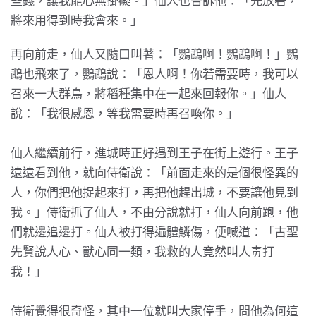
些錢，讓我能心無掛礙。」仙人也告訴他：「先放著，
將來用得到時我會來。」
再向前走，仙人又隨口叫著：「鸚鵡啊！鸚鵡啊！」鸚
鵡也飛來了，鸚鵡說：「恩人啊！你若需要時，我可以
召來一大群鳥，將稻種集中在一起來回報你。」仙人
說：「我很感恩，等我需要時再召喚你。」
仙人繼續前行，進城時正好遇到王子在街上遊行。王子
遠遠看到他，就向侍衛說：「前面走來的是個很怪異的
人，你們把他捉起來打，再把他趕出城，不要讓他見到
我。」侍衛抓了仙人，不由分說就打，仙人向前跑，他
們就邊追邊打。仙人被打得遍體鱗傷，便喊道：「古聖
先賢說人心、獸心同一類，我救的人竟然叫人毒打
我！」
侍衛覺得很奇怪，其中一位就叫大家停手，問他為何這