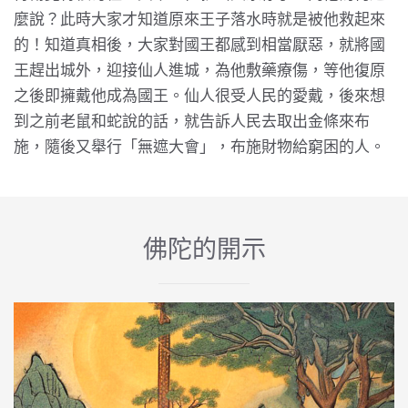
麼說？此時大家才知道原來王子落水時就是被他救起來
的！知道真相後，大家對國王都感到相當厭惡，就將國
王趕出城外，迎接仙人進城，為他敷藥療傷，等他復原
之後即擁戴他成為國王。仙人很受人民的愛戴，後來想
到之前老鼠和蛇說的話，就告訴人民去取出金條來布
施，隨後又舉行「無遮大會」，布施財物給窮困的人。
佛陀的開示