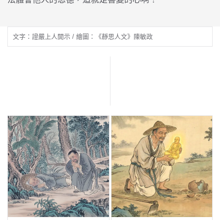
文字：證嚴上人開示 / 繪圖：《靜思人文》陳敏政