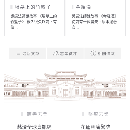
阿難入滅的因緣
天帝釋供養佛陀
證嚴法師說故事 《阿難入滅
證嚴法師說故事 《天帝釋供
的因緣》 佛滅度後，由大迦
養佛陀》 在《撰集百緣經》
葉尊者召…
中…
最新文章
志業徵才
相關條款
慈善志業
醫療志業
慈濟全球資訊網
花蓮慈濟醫院