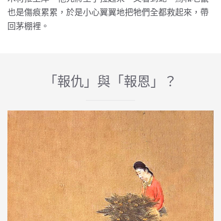
也是傷痕累累，於是小心翼翼地把牠們全都救起來，帶
回茅棚裡。
「報仇」與「報恩」？