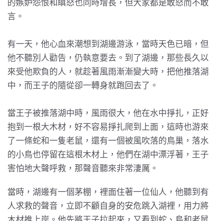
的嫉妒怨恨和瞋怒也同時增長，但大家都是敢怒而不敢
言。
有一天，他心血來潮想到湖邊游泳，當時天色已暗，但
他不聽別人勸告，仍執意要去。到了湖邊，那些長久以
來受他欺負的人，就趁著風雨漸漸變大時，把他推落湖
中，而王子的隨從卻一轉身就跑回去了。
當王子被推落湖中時，風雨很大，他在水中掙扎，正好
抱到一根大木材，好不容易掙扎爬到上面，這時也游來
了一條蛇和一隻老鼠，還有一個被風吹落的鳥巢，落水
的小鳥也停留在這根木材上，他們在湖中漂浮著，王子
害怕地大聲呼救，那聲音聽來非常淒厲。
當時，湖邊有一個茅棚，裡面住著一位仙人，他聽到有
人求救的聲音，立即不顧自身的安危跳入湖裡，用力將
木材推上岸。他先將王子拉起來，又看到蛇、鳥和老鼠