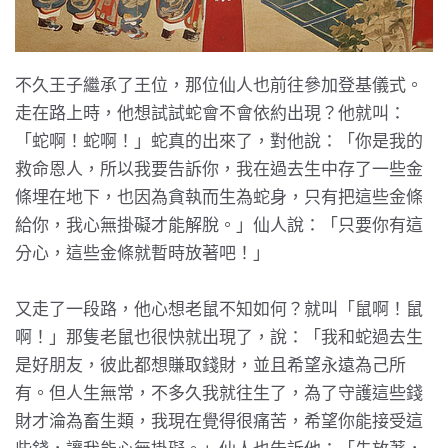
不久王子繼承了王位，那位仙人也前往參加登基儀式。
走在路上時，他想試試蛇會不會依約出現？他就叫：
「蛇啊！蛇啊！」蛇真的出來了，對他說：「你是我的
救命恩人，所以我要告訴你，我在過去生中存了一些金
條埋在地下，也因為貪執而生為蛇身，只有把這些金條
給你，我心無掛礙才能解脫。」仙人說：「只要你有這
分心，這些金條就暫時放著吧！」
又走了一段路，他心想老鼠不知如何？就叫「鼠啊！鼠
啊！」那隻老鼠也很快就出現了，說：「我和蛇過去生
是好朋友，彼此都想賺取錢財，並且希望永遠為己所
有。但人生無常，不多久我就往生了，為了守護這些錢
財才淪為畜生類，我現在覺得很痛苦，希望你能接受這