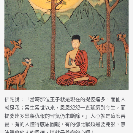
佛陀說：「當時那位王子就是現在的提婆達多，而仙人
就是我；累生累世以來，恩恩怨怨一直延續到今生，而
提婆達多恩將仇報的習氣仍未斷除。」人心就是這麼善
變，有的人懂得感恩圖報，有的卻比獸類還要兇狠，無
法體會他人的恩德，這就是善變的心啊！