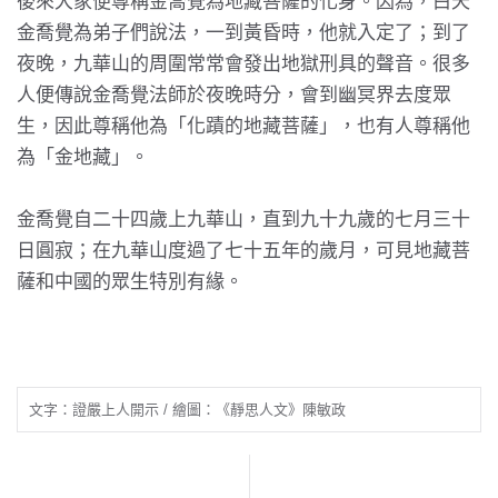
後來大家便尊稱金喬覺為地藏菩薩的化身。因為，白天
金喬覺為弟子們說法，一到黃昏時，他就入定了；到了
夜晚，九華山的周圍常常會發出地獄刑具的聲音。很多
人便傳說金喬覺法師於夜晚時分，會到幽冥界去度眾
生，因此尊稱他為「化蹟的地藏菩薩」，也有人尊稱他
為「金地藏」。
金喬覺自二十四歲上九華山，直到九十九歲的七月三十
日圓寂；在九華山度過了七十五年的歲月，可見地藏菩
薩和中國的眾生特別有緣。
文字：證嚴上人開示 / 繪圖：《靜思人文》陳敏政