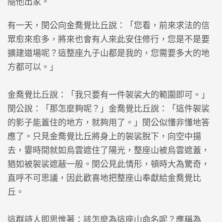
隨他出家。
有一天，閔公向金喬覺比丘說：「您看，前來求法的信
眾愈來愈多，將來也會有人來此安住修行，您是不是要
擴建道場呢？這整座九子山都是我的，您需要多大的地
方都可以。」
金喬覺比丘說：「我只要有一件袈裟大的範圍即可。」
閔公說：「那怎麼夠呢？」金喬覺比丘說：「這件袈裟
的影子能蓋住的地方，就夠用了。」閔公似懂非懂地答
應了。只見金喬覺比丘將身上的袈裟脫下，向空中揚
去，霎時間就如烏雲遮住了陽光，整座山被烏雲遮蓋，
猶如被袈裟遮蔽一般。閔公見此情形，頓時大為驚奇，
直呼不可思議，因此歡喜地把整座山奉獻給金喬覺比
丘。
這群詩人即思惟著：該怎麼為這座山命名呢？應稱為