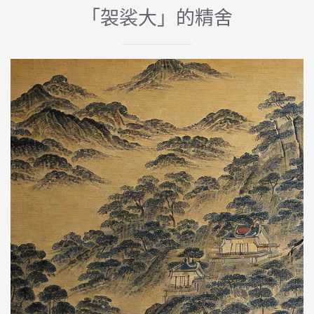
「袈裟大」的精舍