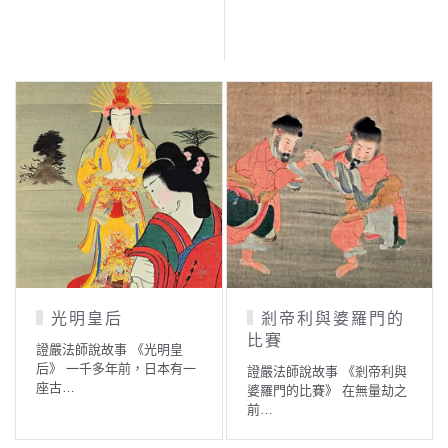
剎帝利與婆羅門的
發揮人生的價值
比賽
證嚴法師說故事 《發揮人生
一
的價值》 古時候，有一位參
證嚴法師說故事 《剎帝利與
學…
婆羅門的比賽》 在無量劫之
前…