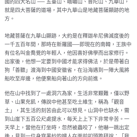
國的四大名山 ── 五臺山、峨嵋山、普陀山、九華山，
就是四大菩薩的道場，其中九華山是地藏菩薩顯跡的地
方。
地藏菩薩在九華山顯跡，大約是在釋迦牟尼佛滅度後的
一千五百年間，那時在新羅國──即現在的南韓，王族中
有位名叫金喬覺的年輕人，他因喜好佛學而出家修行。
出家後，他想一定要到中國才能求得佛法，於是帶著白
狗「善聽」渡海到中國安徽省，在沿海遇到一陣大風將
船吹至岸邊，他便棄船向著山的方向前進。
他在山中找到了一處洞穴為家，生活非常艱難，僅以野
草、山果充飢，傳說中他甚至吃土維生，稱為「觀音
土」，其生活的刻苦由此可以想見。山洞中也缺水，需
到山崖下五百公尺處提水，每天上上下下非常辛苦。一
天早上，當他在打坐時，忽然被蟲咬了，他嚇一跳出定
後，見到一位身穿黑紗的婦人在面前叩頭跪拜說：「我