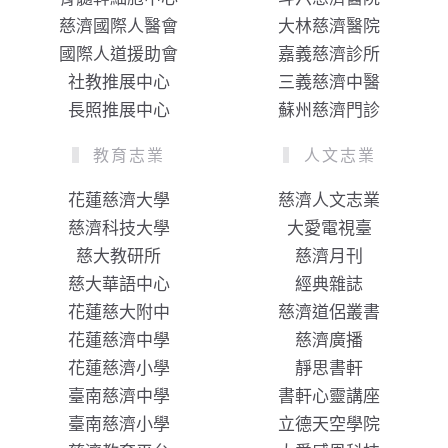
慈濟國際人醫會
大林慈濟醫院
國際人道援助會
嘉義慈濟診所
社教推展中心
三義慈濟中醫
長照推展中心
蘇州慈濟門診
教育志業
人文志業
花蓮慈濟大學
慈濟人文志業
慈濟科技大學
大愛電視臺
慈大教研所
慈濟月刊
慈大華語中心
經典雜誌
花蓮慈大附中
慈濟道侶叢書
花蓮慈濟中學
慈濟廣播
花蓮慈濟小學
靜思書軒
臺南慈濟中學
書軒心靈講座
臺南慈濟小學
立德天空學院