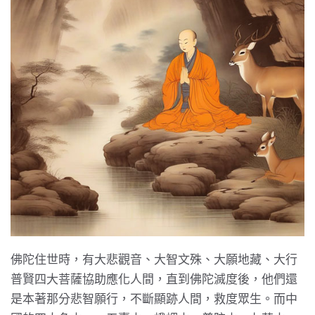
佛陀住世時，有大悲觀音、大智文殊、大願地藏、大行
普賢四大菩薩協助應化人間，直到佛陀滅度後，他們還
是本著那分悲智願行，不斷顯跡人間，救度眾生。而中