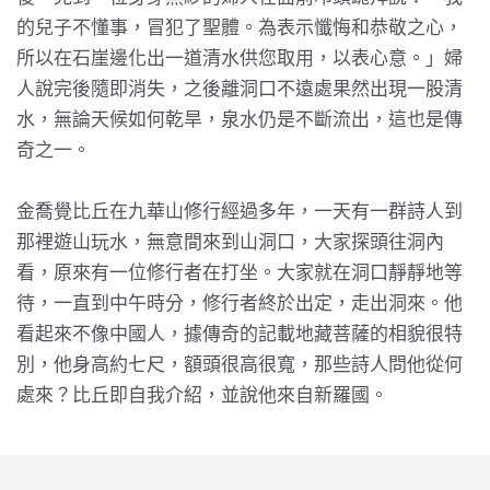
的兒子不懂事，冒犯了聖體。為表示懺悔和恭敬之心，
所以在石崖邊化出一道清水供您取用，以表心意。」婦
人說完後隨即消失，之後離洞口不遠處果然出現一股清
水，無論天候如何乾旱，泉水仍是不斷流出，這也是傳
奇之一。
金喬覺比丘在九華山修行經過多年，一天有一群詩人到
那裡遊山玩水，無意間來到山洞口，大家探頭往洞內
看，原來有一位修行者在打坐。大家就在洞口靜靜地等
待，一直到中午時分，修行者終於出定，走出洞來。他
看起來不像中國人，據傳奇的記載地藏菩薩的相貌很特
別，他身高約七尺，額頭很高很寬，那些詩人問他從何
處來？比丘即自我介紹，並說他來自新羅國。