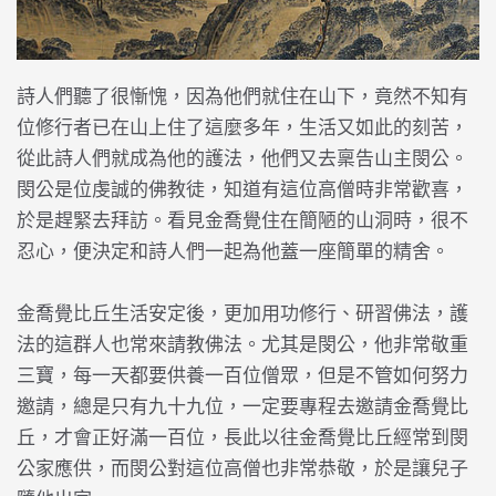
詩人們聽了很慚愧，因為他們就住在山下，竟然不知有
位修行者已在山上住了這麼多年，生活又如此的刻苦，
從此詩人們就成為他的護法，他們又去稟告山主閔公。
閔公是位虔誠的佛教徒，知道有這位高僧時非常歡喜，
於是趕緊去拜訪。看見金喬覺住在簡陋的山洞時，很不
忍心，便決定和詩人們一起為他蓋一座簡單的精舍。
金喬覺比丘生活安定後，更加用功修行、研習佛法，護
法的這群人也常來請教佛法。尤其是閔公，他非常敬重
三寶，每一天都要供養一百位僧眾，但是不管如何努力
邀請，總是只有九十九位，一定要專程去邀請金喬覺比
丘，才會正好滿一百位，長此以往金喬覺比丘經常到閔
公家應供，而閔公對這位高僧也非常恭敬，於是讓兒子