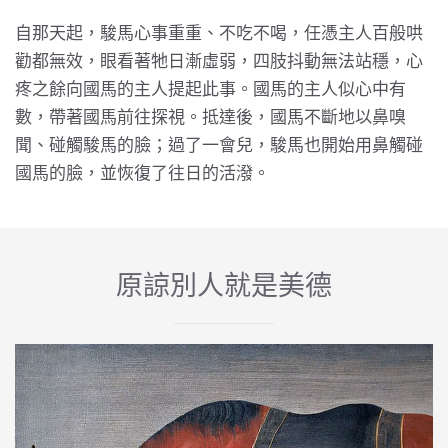
自那天起，駿馬心事重重、不吃不喝，任憑主人百般哄
勸都無效，眼看著牠日漸虛弱，四肢抖動無法站穩，心
疼之餘向國馬的主人提起此事。國馬的主人似心中有
數，帶著國馬前往探視。抵達後，國馬不斷地以鼻嗅
聞、碰觸駿馬的臉；過了一會兒，駿馬也開始用鼻觸碰
國馬的臉，並恢復了往日的活潑。
原諒別人就是美德