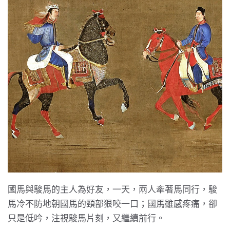
國馬與駿馬的主人為好友，一天，兩人牽著馬同行，駿
馬冷不防地朝國馬的頸部狠咬一口；國馬雖感疼痛，卻
只是低吟，注視駿馬片刻，又繼續前行。