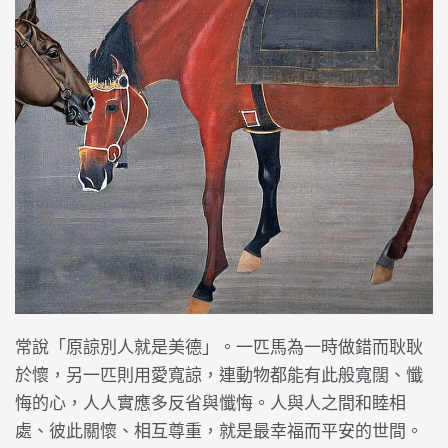
常說「原諒別人就是美德」。一匹馬為一時做錯而耿耿
於懷，另一匹則用愛寬諒，連動物都能有此般寬闊、懺
悔的心，人人實應多反省與懺悔。人與人之間和睦相
處、彼此關懷、相互尊重，就是最幸福而平安的世間。