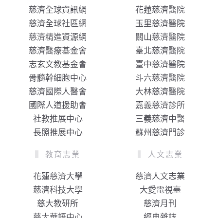
慈濟全球資訊網
花蓮慈濟醫院
慈濟全球社區網
玉里慈濟醫院
慈濟精進資源網
關山慈濟醫院
慈濟醫療基金會
臺北慈濟醫院
志玄文教基金會
臺中慈濟醫院
骨髓幹細胞中心
斗六慈濟醫院
慈濟國際人醫會
大林慈濟醫院
國際人道援助會
嘉義慈濟診所
社教推展中心
三義慈濟中醫
長照推展中心
蘇州慈濟門診
教育志業
人文志業
花蓮慈濟大學
慈濟人文志業
慈濟科技大學
大愛電視臺
慈大教研所
慈濟月刊
慈大華語中心
經典雜誌