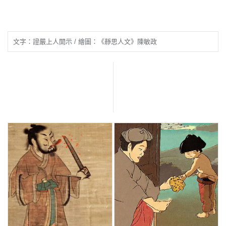
文字：證嚴上人開示 / 繪圖：《靜思人文》陳敏政