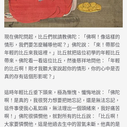
現在佛陀問起，比丘們就請教佛陀：「佛啊！像這樣的
情形，我們要怎麼輔導他呢？」佛陀說：「來！帶那位
年輕的比丘來我這裡。」比丘就把這位初學的年輕比丘
帶來。佛陀看一看這位比丘，然後慈祥地問他：「年輕
的比丘啊！剛才我聽大家說起你的情形，你的心中是否
真的存有這個形影呢？」
這時年輕比丘垂下頭來，極為慚愧、懺悔地說：「佛陀
啊！是真的，我很努力想要把她忘記，還是無法忘記，
這件事使我心亂如麻，無法理出一個頭緒來，我好痛苦
啊！」佛陀很憐憫他，就對所有的比丘說：「比丘啊！
大家要憐憫他，這是他過去生中的習氣未斷。他真的是