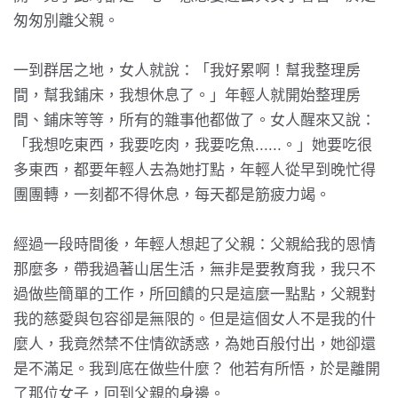
匆匆別離父親。
一到群居之地，女人就說：「我好累啊！幫我整理房
間，幫我鋪床，我想休息了。」年輕人就開始整理房
間、鋪床等等，所有的雜事他都做了。女人醒來又說：
「我想吃東西，我要吃肉，我要吃魚......。」她要吃很
多東西，都要年輕人去為她打點，年輕人從早到晚忙得
團團轉，一刻都不得休息，每天都是筋疲力竭。
經過一段時間後，年輕人想起了父親：父親給我的恩情
那麼多，帶我過著山居生活，無非是要教育我，我只不
過做些簡單的工作，所回饋的只是這麼一點點，父親對
我的慈愛與包容卻是無限的。但是這個女人不是我的什
麼人，我竟然禁不住情欲誘惑，為她百般付出，她卻還
是不滿足。我到底在做些什麼？ 他若有所悟，於是離開
了那位女子，回到父親的身邊。