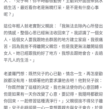
人：「兒子啊！你平時都很勤勞，主動到外面撿柴挑水
過生活，最近看你老是無精打采，是不是有什麼心事
呢？」
這位年輕人就老實對父親說：「我無法去除內心所發出
的情感，整個心思已經無法收回來了。我認識了一個女
人，這個女人要我跟她去群居的地方建立家庭，我很痛
苦，因為我捨不得離開父親您，但是我更無法離開這個
女人。她已經跟我約好了地方，我想去跟她會合，去過
平凡人的生活。」
老婆羅門想：既然兒子的心已動，情念一生，再怎麼勸
說都沒有用，就順著他的要求讓他去吧！他對兒子說：
「你既然做了這樣的決定，我也無法使你的心意回轉。
但是如果有一天你改變了心意，要記得，我隨時都歡迎
你回來，一起修習這種清淨行。」父親很捨不得兒子離
開，兒子此時卻是一心一意想要趕去與女子會合，於是