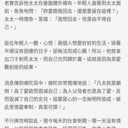
老實告訴他太太在後面牆外織布。年輕人直衝到太太面
前，急急地問：「妳要跟我回去，還是要留在這裡？」
太太一時情急，答道：「我想回去，但是由不得自
己。」
這位年輕人一聽，心想：兩個人想要好好的生活，過著
平順沒有困擾的日子，卻無法完成心願！所以，他就拿
出刀子刺死太太，而自己也同歸於盡。這就是因為恩愛
難割捨的結果。
消息傳到佛陀耳中，佛陀非常慨嘆地說：「凡夫就是顛
倒！為了愛欲而毀滅自己；為人父母者也是為了愛，反
而毀滅了自己的女兒。這都是心的一念無明所造成，彼
此受情愛牽制，真是可憐！」
不只佛世時如此，現今每天的社會新聞，哪一天沒有情