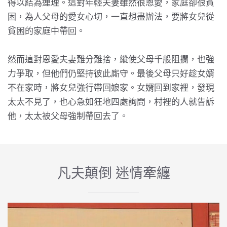
得以結為連理。這對年輕夫妻雖然很恩愛，家庭卻很貧
困，為人父母的愛女心切，一直想盡辦法，要將女兒從
貧困的家庭中帶回。
然而這對恩愛夫妻難分難捨，縱使父母千般阻攔，也強
力爭取，但他們仍堅持彼此廝守。最後父母只好趁女婿
不在家時，將女兒強行帶回娘家。女婿回到家裡，發現
太太不見了，也心急如狂地四處詢問，村裡的人就告訴
他，太太被父母強制帶回去了。
凡夫顛倒 迷情牽纏