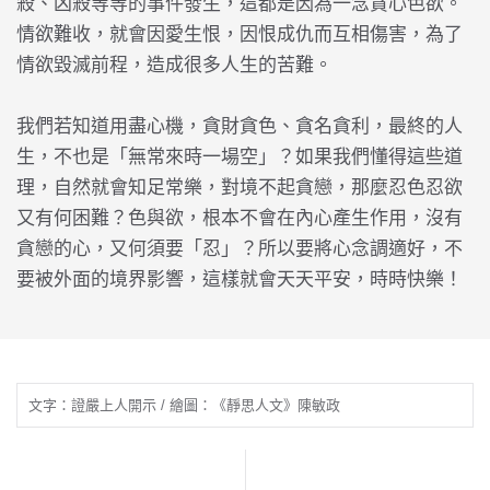
殺、凶殺等等的事件發生，這都是因為一念貪心色欲。
情欲難收，就會因愛生恨，因恨成仇而互相傷害，為了
情欲毀滅前程，造成很多人生的苦難。
我們若知道用盡心機，貪財貪色、貪名貪利，最終的人
生，不也是「無常來時一場空」？如果我們懂得這些道
理，自然就會知足常樂，對境不起貪戀，那麼忍色忍欲
又有何困難？色與欲，根本不會在內心產生作用，沒有
貪戀的心，又何須要「忍」？所以要將心念調適好，不
要被外面的境界影響，這樣就會天天平安，時時快樂！
文字：證嚴上人開示 / 繪圖：《靜思人文》陳敏政