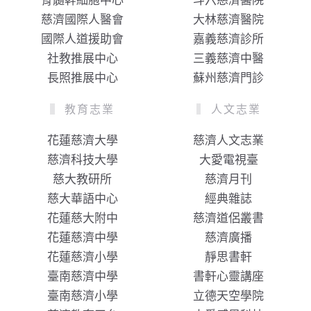
骨髓幹細胞中心
斗六慈濟醫院
慈濟國際人醫會
大林慈濟醫院
國際人道援助會
嘉義慈濟診所
社教推展中心
三義慈濟中醫
長照推展中心
蘇州慈濟門診
教育志業
人文志業
花蓮慈濟大學
慈濟人文志業
慈濟科技大學
大愛電視臺
慈大教研所
慈濟月刊
慈大華語中心
經典雜誌
花蓮慈大附中
慈濟道侶叢書
花蓮慈濟中學
慈濟廣播
花蓮慈濟小學
靜思書軒
臺南慈濟中學
書軒心靈講座
臺南慈濟小學
立德天空學院