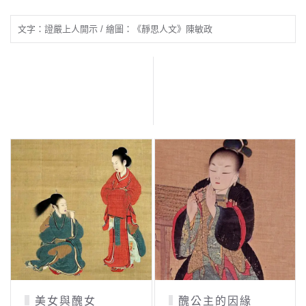
文字：證嚴上人開示 / 繪圖：《靜思人文》陳敏政
美女與醜女
醜公主的因緣