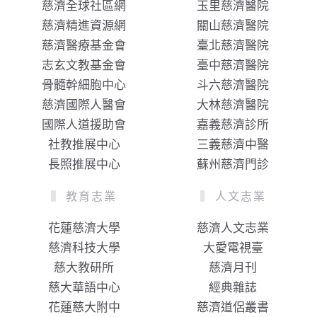
慈濟全球社區網
玉里慈濟醫院
慈濟精進資源網
關山慈濟醫院
慈濟醫療基金會
臺北慈濟醫院
志玄文教基金會
臺中慈濟醫院
骨髓幹細胞中心
斗六慈濟醫院
慈濟國際人醫會
大林慈濟醫院
國際人道援助會
嘉義慈濟診所
社教推展中心
三義慈濟中醫
長照推展中心
蘇州慈濟門診
教育志業
人文志業
花蓮慈濟大學
慈濟人文志業
慈濟科技大學
大愛電視臺
慈大教研所
慈濟月刊
慈大華語中心
經典雜誌
花蓮慈大附中
慈濟道侶叢書