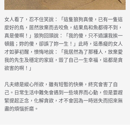
女人看了，忍不住笑說：「這隻狼狗真傻，已有一隻這
麼好的鳥，居然放棄而去咬魚，結果鳥和魚都得不到，
真是傻啊！」狼狗回頭說：「我的傻，只不過讓我挨一
頓餓；妳的傻，卻誤了妳一生！」此時，這愚癡的女人
才如夢初醒，懊悔地說：「我居然為了那種人，放棄愛
我的先生及穩定的家庭，毀了自己一生幸福，這都是貪
欲害的啊！」
凡夫總是縱心所欲，雖有短暫的快樂，終究會害了自
己。日常生活中難免會遇到一些境界而心動，但是要趕
緊提起正念，化解貪欲，才不會因為一時迷失而招來無
盡的煩惱折磨。