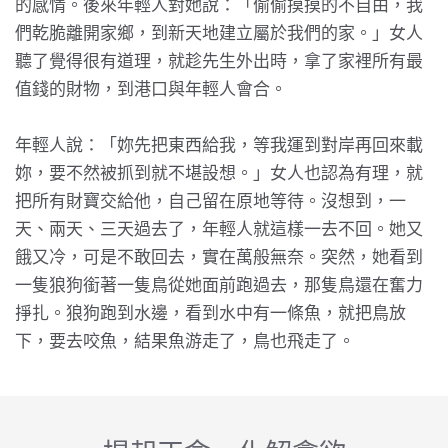
的感情。後來年輕人對她說：「偷偷摸摸的不自由，我
們乾脆離開家鄉，到新天地建立屬於我們的家。」女人
聽了覺得很有道理，就趁先生外出時，拿了家裡所有最
值錢的財物，到港口與年輕人會合。
年輕人說：「妳先把東西給我，等我運到對岸再回來載
妳，要不然被抓到就不堪設想。」女人也認為有理，就
把所有財寶交給他，自己留在原地等待。沒想到，一
天、兩天、三天過去了，年輕人就這樣一去不回。她又
餓又冷，可是不敢回去，實在萬般無奈。突然，她看到
一隻狼狗銜著一隻鳥從她面前跑過去，那隻鳥還在奮力
掙扎。狼狗跑到水邊，看到水中有一條魚，就把鳥放
下，要去咬魚，結果魚游走了，鳥也飛走了。