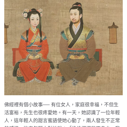
佛經裡有個小故事── 有位女人，家庭很幸福，不但生
活富裕，先生也很疼愛她。有一天，她認識了一位年輕
人，這年輕人的甜言蜜語使她心動了，兩人發生不正常