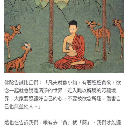
佛陀告誡比丘們：「凡夫就像小豹，有著種種貪欲，欲
念一起就會脫離清淨的世界，走入難以解脫的污穢境
界。大家要照顧好自己的心，不要被欲念所迷，傷害自
己也無益他人。」
這也在告訴我們，唯有去「貪」就「簡」，我們才能擺