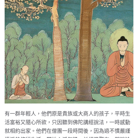
有一群年輕人，他們原是貴族或大商人的孩子，平時生
活富裕又隨心所欲，只因聽到佛陀講經說法，一時感動
就相約出家。他們在僧團一段時間後，因為過不慣嚴謹