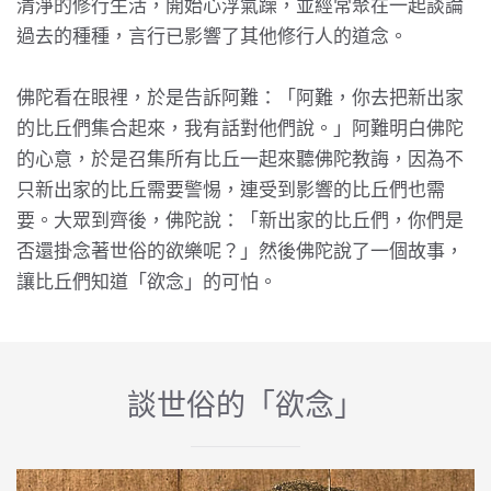
清淨的修行生活，開始心浮氣躁，並經常聚在一起談論
過去的種種，言行已影響了其他修行人的道念。
佛陀看在眼裡，於是告訴阿難：「阿難，你去把新出家
的比丘們集合起來，我有話對他們說。」阿難明白佛陀
的心意，於是召集所有比丘一起來聽佛陀教誨，因為不
只新出家的比丘需要警惕，連受到影響的比丘們也需
要。大眾到齊後，佛陀說：「新出家的比丘們，你們是
否還掛念著世俗的欲樂呢？」然後佛陀說了一個故事，
讓比丘們知道「欲念」的可怕。
談世俗的「欲念」