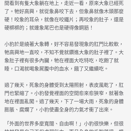
間看到有隻大象躺在地上，走近一看，原來大象已經死
了。牠好高興，就從象鼻咬下去，但象鼻就像木頭那麼
硬！咬象的耳朵，就像在咬鐵片；再咬象的肚子，還是
硬梆梆的；就連象尾巴也是硬得像鋼筋！
小豹於是繞著大象轉，好不容易發現象的肛門比較軟，
牠高興地一直咬，不知不覺就鑽進大象的肚子裡了。大
象肚子裡有很多內臟，牠在裡面大吃特吃，吃飽了就
睡，口渴就喝象屍腹中的血水，餓了又繼續吃。
過了幾天，死象的身體受到太陽照射，表皮風乾了，肛
門也緊縮了。小豹發覺裡面的空間愈來愈狹窄，就著急
地在裡面亂闖。過了幾天，下了一場大雨，死象的身體
膨脹、腐爛了，小豹使盡全身的力氣才衝了出來。
「外面的世界多麼寬闊、自由啊！」小豹很快樂，但很