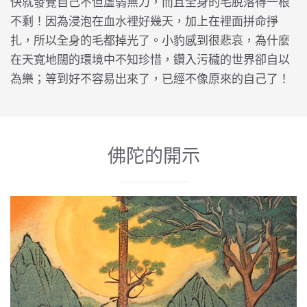
快就發覺自己不但虛弱無力，而且全身的毛脫落得一根
不剩！因為浸泡在血水裡好幾天，加上在裡面拼命掙
扎，所以全身的毛都掉光了。小豹感到很悲哀，為什麼
在天寬地闊的環境中不知珍惜，鑽入污穢的世界卻自以
為樂；等到好不容易出來了，已經不像原來的自己了！
佛陀的開示