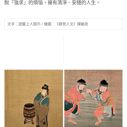
脫「強求」的煩惱，擁有清淨、安穩的人生。
文字：證嚴上人開示 / 繪圖：《靜思人文》陳敏政