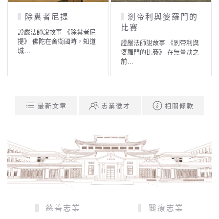
除糞者尼提
剎帝利與婆羅門的
比賽
證嚴法師說故事 《除糞者尼
提》 佛陀在舍衛國時，知道
證嚴法師說故事 《剎帝利與
城…
婆羅門的比賽》 在無量劫之
前…
最新文章
志業徵才
相關條款
慈善志業
醫療志業