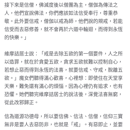
接下來是信僧，佛滅度後以僧團為主，僧伽為傳法之
人，他們宣說佛法，你們應該如法信受奉行，尊重恭
敬。此外要信戒，僧伽以戒為師，他們說的規戒，若能
信受而去惡修善，就不會再於六道中輪迴，而得到永恆
的快樂。」
維摩詰居士說：「戒是去除五欲的第一個要件，人之所
以造罪，就在於貪愛五欲，貪求五欲就難以控制自心，
若想止惡而得到永恆的法喜，就要信戒、守戒，脫離五
欲。」魔女們聽得滿心歡喜，心裡想：即使住在天堂享
天樂，難免還有滿心的煩惱，因為心裡仍有追求，也有
恐懼。她們聽完維摩詰居士的說法後，深覺法喜無窮，
從此改邪歸正。
信為道源功德母，所以要信佛、信法、信僧，信仰三寶
無非是要人去惡防非，也就是「戒」。有惡即止，並要