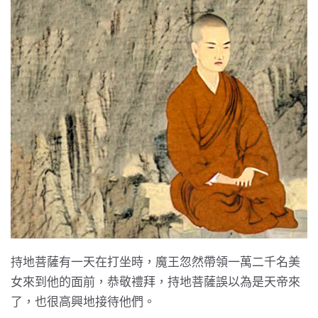
持地菩薩有一天在打坐時，魔王忽然帶領一萬二千名美
女來到他的面前，恭敬禮拜，持地菩薩誤以為是天帝來
了，也很高興地接待他們。