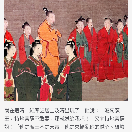
就在這時，維摩詰居士及時出現了，他說：「波旬魔
王，持地菩薩不敢要，那就送給我吧！」又向持地菩薩
說：「他是魔王不是天帝，他是來擾亂你的道心、破壞