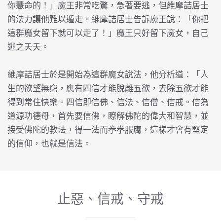
你慧命的！」魔王非常吃驚，急著要逃，但維摩詰居士
的法力讓他難以遁走。維摩詰居士告訴魔王說：「你把
這群魔女留下就可以走了！」魔王只好留下魔女，自己
逃之夭夭。
維摩詰居士於是開始為這群魔女說法，他分析道：「人
生的欲望無窮，應有四信才能脫離五欲，去除五欲才能
得到常住快樂。四信即信佛、信法、信僧、信戒。信為
道源功德母，首先要信佛，瞭解佛陀的偉大和智慧，並
接受佛陀的教法，得一法而拳拳服膺，這樣才會有堅定
的信仰，也就是信法。
止惡、信戒、守戒