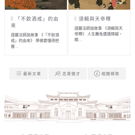
「不飲酒戒」的由
須賴與天帝釋
來
證嚴法師說故事 《須賴與天
帝釋》 人生難免遭遇障礙，
證嚴法師說故事 《「不飲酒
精…
戒」的由來》 學佛要懂得把
握…
最新文章
志業徵才
相關條款