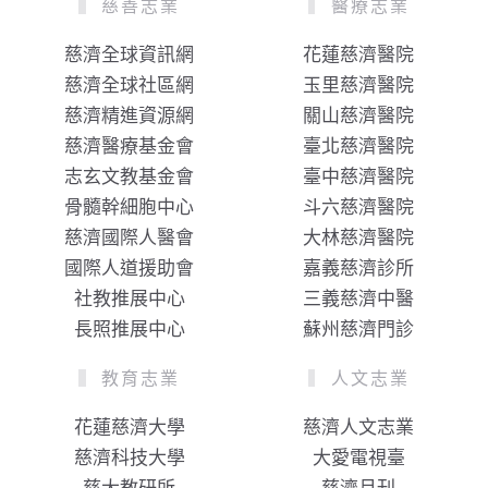
慈善志業
醫療志業
慈濟全球資訊網
花蓮慈濟醫院
慈濟全球社區網
玉里慈濟醫院
慈濟精進資源網
關山慈濟醫院
慈濟醫療基金會
臺北慈濟醫院
志玄文教基金會
臺中慈濟醫院
骨髓幹細胞中心
斗六慈濟醫院
慈濟國際人醫會
大林慈濟醫院
國際人道援助會
嘉義慈濟診所
社教推展中心
三義慈濟中醫
長照推展中心
蘇州慈濟門診
教育志業
人文志業
花蓮慈濟大學
慈濟人文志業
慈濟科技大學
大愛電視臺