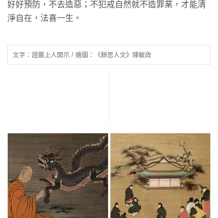
好好預防，不去造惡；不犯戒自然就不造罪業，才能清
淨自在，法喜一生。
文字：證嚴上人開示 / 繪圖：《靜思人文》陳敏政