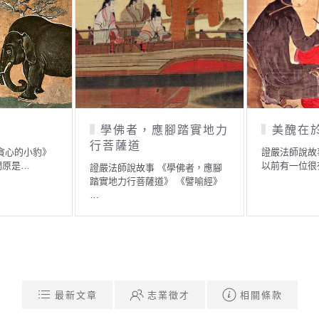
學佛者，應腳踏實地力
美醜在
行菩薩道
貪心的小豹》
證嚴法師說故
們原是…
以前有一位很
證嚴法師說故事 《學佛者，應腳
踏實地力行菩薩道》 《譬喻經》
…
最新文章
志業徵才
相關條款