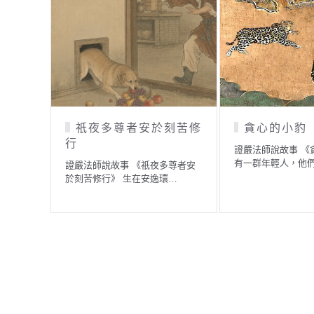
祇夜多尊者安於刻苦修
貪心的小豹
行
證嚴法師說故事 《
有一群年輕人，他
證嚴法師說故事 《祇夜多尊者安
於刻苦修行》 生在安逸環…