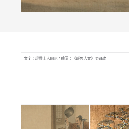
文字：證嚴上人開示 / 繪圖：《靜思人文》陳敏政