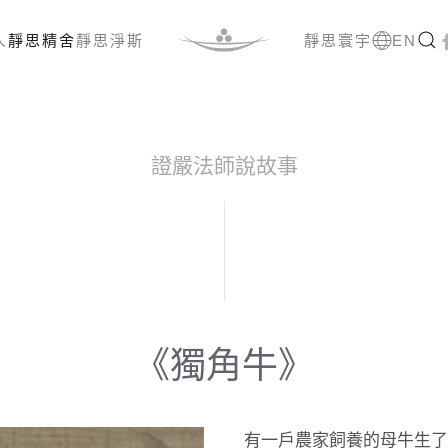
人
靜思精舍
靜思淨斯
靜思寰宇
EN
證嚴法師說故事
《獨角牛》
有一戶農家飼養的母牛生了