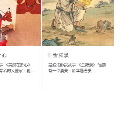
於心
金羅漢
發
事 《美醜在於心》
證嚴法師說故事 《金羅漢》 從前
證嚴法
有名的大畫家，他…
有一位農夫，原本過著安…
值》 