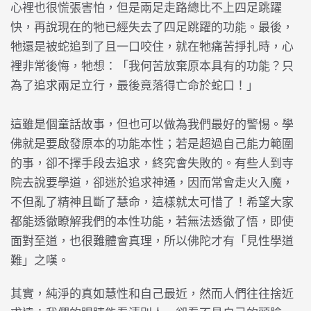
心裡也很慌張害怕，但是兩足走路總比不上四足跳躍
快，再說現在的牠已經失去了四足跳躍的功能。最後，
牠還是被蛇追到了且一口咬住，就在牠痛苦掙扎時，心
裡非常後悔，牠想：「我何苦放棄原本具有的功能？只
為了追求兩足立行，最後竟落得亡命於蛇口！」
這雖是個童話故事，但也可以做為我們最好的警惕。學
佛就是要啟發原本的功能本性；若是超過自己能力範圍
的事，卻不擇手段去追求，終究會失敗的。有些人到寺
院去說要學道，卻迷於追求神通，因而常會走火入魔，
不但亂了精神且斷了慧命，這樣就太可惜了！希望大家
都能透徹瞭解我們的本性功能，若無法透徹了悟，即使
面對至道，也很難體會真理，所以佛陀才有「見性學道
難」之嘆。
其實，純淨的真如慧性和自己最近，然而人們往往捨近