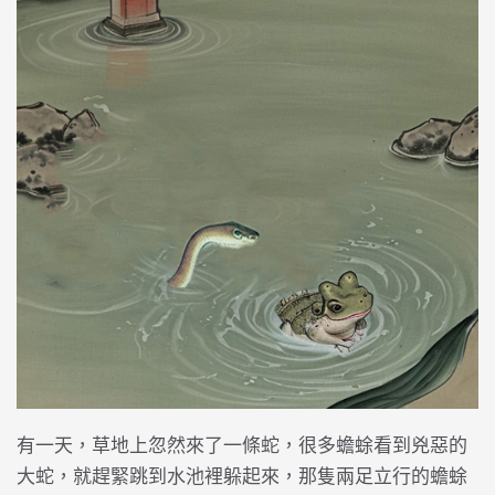
有一天，草地上忽然來了一條蛇，很多蟾蜍看到兇惡的
大蛇，就趕緊跳到水池裡躲起來，那隻兩足立行的蟾蜍