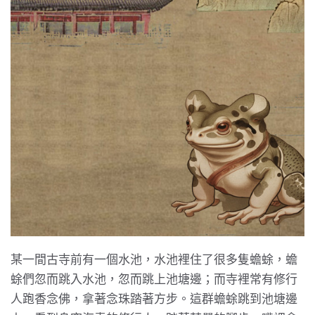
某一間古寺前有一個水池，水池裡住了很多隻蟾蜍，蟾
蜍們忽而跳入水池，忽而跳上池塘邊；而寺裡常有修行
人跑香念佛，拿著念珠踏著方步。這群蟾蜍跳到池塘邊