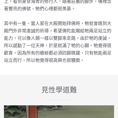
上，看到身穿海青的修行人，踏著莊嚴的腳步，嘴裡念
著響亮的佛號，牠們心裡都很羨慕。
其中有一隻，當人家在大殿開始拜佛時，牠就會跳到大
殿門外非常虔誠的祈禱，希望佛陀能賜給牠兩足站立的
能力，可以像人類一樣以雙腳來走路。由於牠的虔誠，
所以感動了一位天神，於是就滿了牠的心願。牠覺得很
歡喜，因為所有的蟾蜍都必須四腳跳躍，只有牠能兩足
站立而行，所以牠覺得很高興也很驕傲。
見性學道難