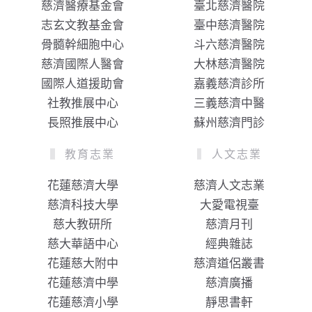
慈濟醫療基金會
臺北慈濟醫院
志玄文教基金會
臺中慈濟醫院
骨髓幹細胞中心
斗六慈濟醫院
慈濟國際人醫會
大林慈濟醫院
國際人道援助會
嘉義慈濟診所
社教推展中心
三義慈濟中醫
長照推展中心
蘇州慈濟門診
教育志業
人文志業
花蓮慈濟大學
慈濟人文志業
慈濟科技大學
大愛電視臺
慈大教研所
慈濟月刊
慈大華語中心
經典雜誌
花蓮慈大附中
慈濟道侶叢書
花蓮慈濟中學
慈濟廣播
花蓮慈濟小學
靜思書軒