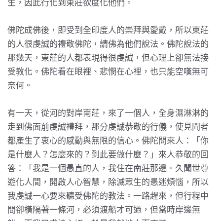
生，因此行化到東莊欲度化他們。
佛陀成佛後，即受到全印度人的崇拜與愛戴，所以東莊
的人很虔誠的禮敬佛陀，請佛為他們說法。佛陀說法的
那幾天，東莊的人都表現得很虔誠，但心理上卻無法接
受教化。佛陀看在眼裡、悲憫在心裡，也只能空嘆無可
奈何。
有一天，從河的對岸南莊，來了一個人，全身濕淋淋的
走到佛面前虔誠禮拜，那分虔誠恭敬的行儀，使見聞者
都產生了衷心的感動與無限的信心。佛陀問來人：「你
是什麼人？怎麼來的？到此要做什麼？」來人恭敬的回
答：「我是一個愚直的人，我住在南莊那邊。久聞世尊
遊化人間，開啟人心智慧，除滅眾生的愚迷煩惱，所以
我虔誠一心要來聽受佛陀的教法。一路趕來，但行程中
間卻橫隔著一條河，必須渡船才可過，但當時岸邊無