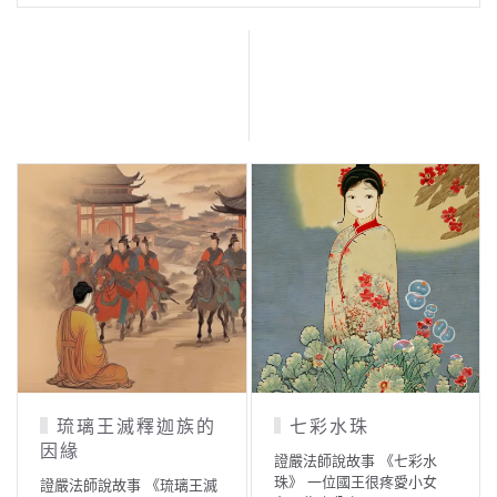
琉璃王滅釋迦族的
七彩水珠
因緣
證嚴法師說故事 《七彩水
珠》 一位國王很疼愛小女
證嚴法師說故事 《琉璃王滅