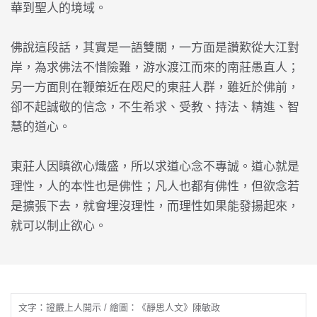
華到聖人的境域。
佛說這段話，其實是一語雙關，一方面是讚歎從大江對
岸，為求佛法不惜險難，游水渡江而來的南莊愚直人；
另一方面則在鞭策近在咫尺的東莊人群，雖近於佛前，
卻不起誠敬的信念，不生希求、受教、持法、精進、智
慧的道心。
東莊人因瞋欲心熾盛，所以求道心念不專誠。道心就是
理性，人的本性也是佛性；凡人也都有佛性，但欲念若
是擴張下去，就會埋沒理性，而理性如果能發揚起來，
就可以制止欲心。
文字：證嚴上人開示 / 繪圖：《靜思人文》陳敏政