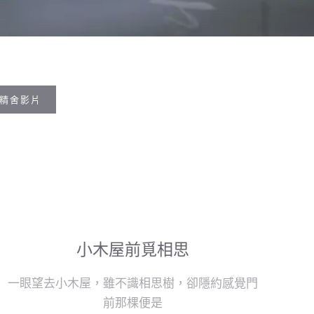
精舍影片
小木屋前覓相思
一眼望去小木屋，雖不識相思樹，卻隱約感覺門
前那棵便是