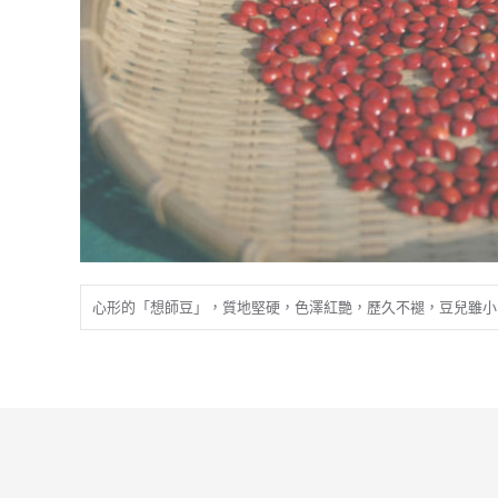
心形的「想師豆」，質地堅硬，色澤紅艷，歷久不褪，豆兒雖小