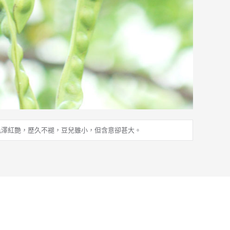
色澤紅艷，歷久不褪，豆兒雖小，但含意卻甚大。