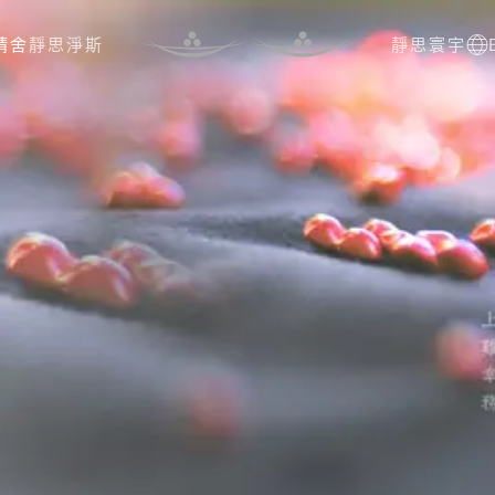
人
靜思精舍
靜思淨斯
靜思寰宇
EN