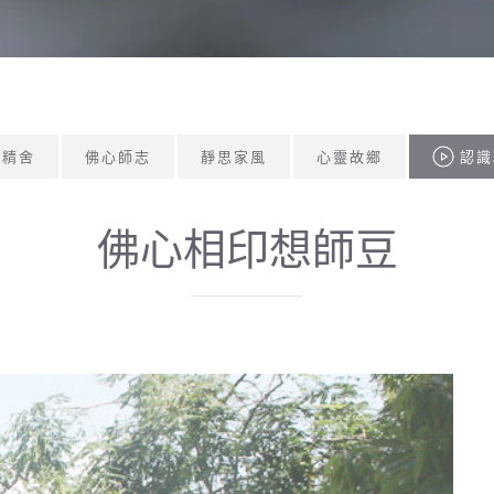
思精舍
佛心師志
靜思家風
心靈故鄉
認識
佛心相印想師豆