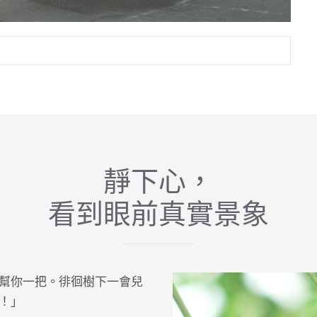
靜下心，
看到眼前真實景象
幫你一把。徘徊樹下一會兒
！」