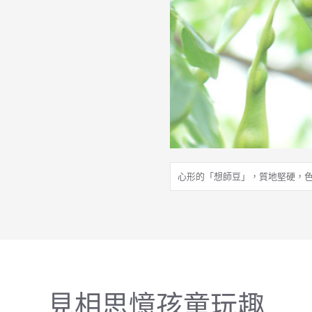
心形的「想師豆」，質地堅硬，
見相思憶孩童玩趣