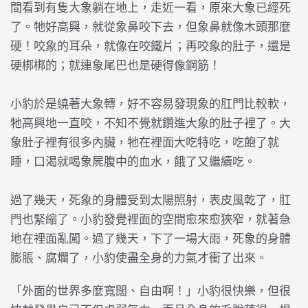
間看到有隻大象躺在地上，走近一看，原來大象已經死
了。牠好高興，就從象鼻咬下去，但象鼻就像木頭那麼
硬！咬象的耳朵，就像在咬鐵片；再咬象的肚子，還是
硬梆梆的；就連象尾巴也是硬得像鋼筋！
小豹於是繞著大象轉，好不容易發現象的肛門比較軟，
牠高興地一直咬，不知不覺就鑽進大象的肚子裡了。大
象肚子裡有很多內臟，牠在裡面大吃特吃，吃飽了就
睡，口渴就喝象屍腹中的血水，餓了又繼續吃。
過了幾天，死象的身體受到太陽照射，表皮風乾了，肛
門也緊縮了。小豹發覺裡面的空間愈來愈狹窄，就著急
地在裡面亂闖。過了幾天，下了一場大雨，死象的身體
膨脹、腐爛了，小豹使盡全身的力氣才衝了出來。
「外面的世界多麼寬闊、自由啊！」小豹很快樂，但很