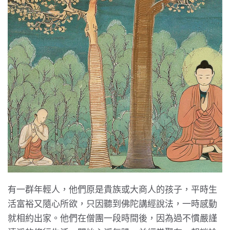
有一群年輕人，他們原是貴族或大商人的孩子，平時生
活富裕又隨心所欲，只因聽到佛陀講經說法，一時感動
就相約出家。他們在僧團一段時間後，因為過不慣嚴謹