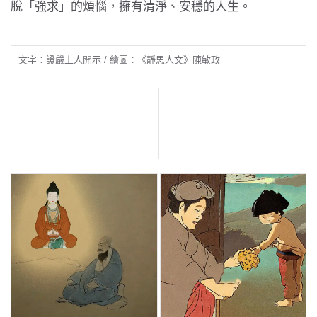
脫「強求」的煩惱，擁有清淨、安穩的人生。
文字：證嚴上人開示 / 繪圖：《靜思人文》陳敏政