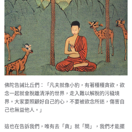
佛陀告誡比丘們：「凡夫就像小豹，有著種種貪欲，欲
念一起就會脫離清淨的世界，走入難以解脫的污穢境
界。大家要照顧好自己的心，不要被欲念所迷，傷害自
己也無益他人。」
這也在告訴我們，唯有去「貪」就「簡」，我們才能擺