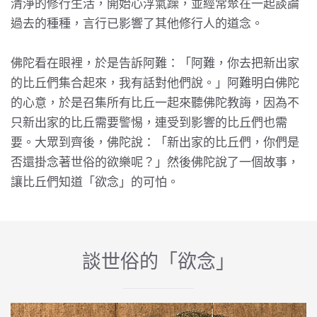
清淨的修行生活，開始心浮氣躁，並經常聚在一起談論
過去的種種，言行已影響了其他修行人的道念。
佛陀看在眼裡，於是告訴阿難：「阿難，你去把新出家
的比丘們集合起來，我有話對他們說。」阿難明白佛陀
的心意，於是召集所有比丘一起來聽佛陀教誨，因為不
只新出家的比丘需要警惕，連受到影響的比丘們也需
要。大眾到齊後，佛陀說：「新出家的比丘們，你們是
否還掛念著世俗的欲樂呢？」然後佛陀說了一個故事，
讓比丘們知道「欲念」的可怕。
談世俗的「欲念」