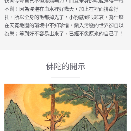
快就發覺自己不但虛弱無力，而且全身的毛脫落得一根
不剩！因為浸泡在血水裡好幾天，加上在裡面拼命掙
扎，所以全身的毛都掉光了。小豹感到很悲哀，為什麼
在天寬地闊的環境中不知珍惜，鑽入污穢的世界卻自以
為樂；等到好不容易出來了，已經不像原來的自己了！
佛陀的開示