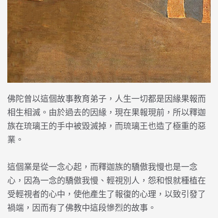
佛陀曾以這個故事教育弟子，人生一切都是因緣果報而
相生相滅。由於過去的因緣，現在果報現前，所以釋迦
族在琉璃王的手中被毀滅掉，而琉璃王也造了極重的惡
業。
這個業是從一念心起，而釋迦族的驕傲我慢也是一念
心，因為一念的驕傲我慢、輕視別人，怨和恨就種植在
受輕視者的心中，使他產生了報復的心理，以致引發了
禍端，因而有了佛教中這段慘烈的故事。