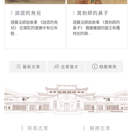
賞劍師的鼻子
琉璃王滅釋迦族的
因緣
證嚴法師說故事 《賞劍師的
鼻子》 僑薩羅國的國王有種
證嚴法師說故事 《琉璃王滅
特別的興…
釋迦族的因緣》 自古以來，
聖…
最新文章
志業徵才
相關條款
慈善志業
醫療志業