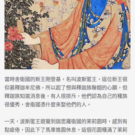
當時舍衛國的新王剛登基，名叫波斯匿王，這位新王很
仰慕釋迦牟尼佛，所以起了想與釋迦族聯姻的心願，但
釋迦族知道消息後，有人很排斥，他們認為自己的種族
很優秀，舍衛國憑什麼來娶他們的人。
一天，波斯匿王遊獵到迦毘羅衛國的茉莉園時，感到有
點疲倦，因此下了馬車進園休息。這個花園種滿了茉莉