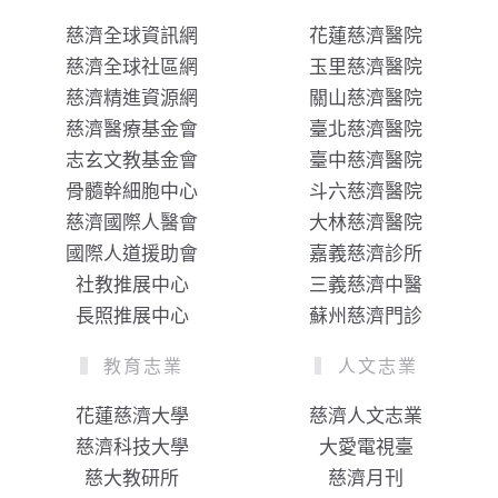
慈濟全球資訊網
花蓮慈濟醫院
慈濟全球社區網
玉里慈濟醫院
慈濟精進資源網
關山慈濟醫院
慈濟醫療基金會
臺北慈濟醫院
志玄文教基金會
臺中慈濟醫院
骨髓幹細胞中心
斗六慈濟醫院
慈濟國際人醫會
大林慈濟醫院
國際人道援助會
嘉義慈濟診所
社教推展中心
三義慈濟中醫
長照推展中心
蘇州慈濟門診
教育志業
人文志業
花蓮慈濟大學
慈濟人文志業
慈濟科技大學
大愛電視臺
慈大教研所
慈濟月刊