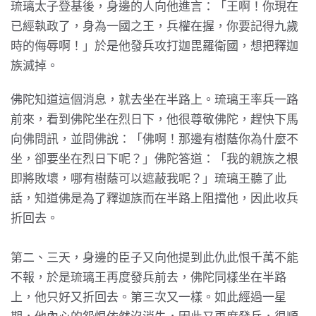
琉璃太子登基後，身邊的人向他進言：「王啊！你現在
已經執政了，身為一國之王，兵權在握，你要記得九歲
時的侮辱啊！」於是他發兵攻打迦毘羅衛國，想把釋迦
族滅掉。
佛陀知道這個消息，就去坐在半路上。琉璃王率兵一路
前來，看到佛陀坐在烈日下，他很尊敬佛陀，趕快下馬
向佛問訊，並問佛說：「佛啊！那邊有樹蔭你為什麼不
坐，卻要坐在烈日下呢？」佛陀答道：「我的親族之根
即將敗壞，哪有樹蔭可以遮蔽我呢？」琉璃王聽了此
話，知道佛是為了釋迦族而在半路上阻擋他，因此收兵
折回去。
第二、三天，身邊的臣子又向他提到此仇此恨千萬不能
不報，於是琉璃王再度發兵前去，佛陀同樣坐在半路
上，他只好又折回去。第三次又一樣。如此經過一星