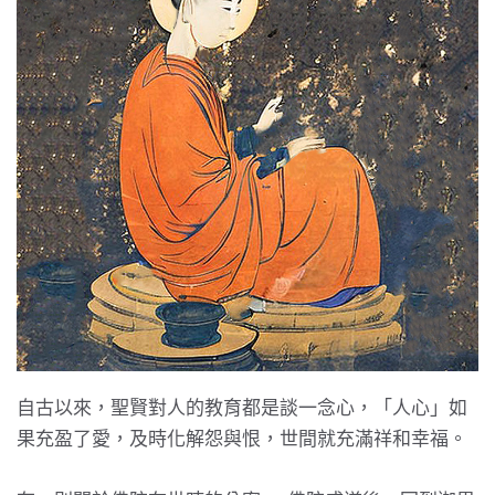
自古以來，聖賢對人的教育都是談一念心，「人心」如
果充盈了愛，及時化解怨與恨，世間就充滿祥和幸福。