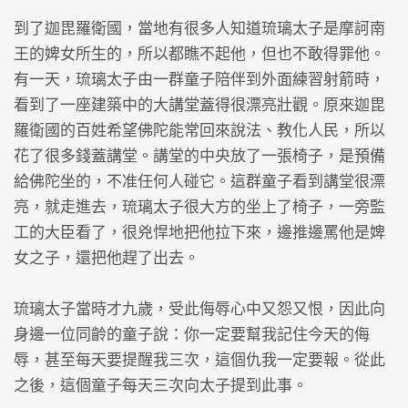
到了迦毘羅衛國，當地有很多人知道琉璃太子是摩訶南
王的婢女所生的，所以都瞧不起他，但也不敢得罪他。
有一天，琉璃太子由一群童子陪伴到外面練習射箭時，
看到了一座建築中的大講堂蓋得很漂亮壯觀。原來迦毘
羅衛國的百姓希望佛陀能常回來說法、教化人民，所以
花了很多錢蓋講堂。講堂的中央放了一張椅子，是預備
給佛陀坐的，不准任何人碰它。這群童子看到講堂很漂
亮，就走進去，琉璃太子很大方的坐上了椅子，一旁監
工的大臣看了，很兇悍地把他拉下來，邊推邊罵他是婢
女之子，還把他趕了出去。
琉璃太子當時才九歲，受此侮辱心中又怨又恨，因此向
身邊一位同齡的童子說：你一定要幫我記住今天的侮
辱，甚至每天要提醒我三次，這個仇我一定要報。從此
之後，這個童子每天三次向太子提到此事。