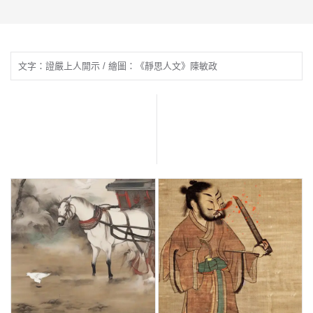
文字：證嚴上人開示 / 繪圖：《靜思人文》陳敏政