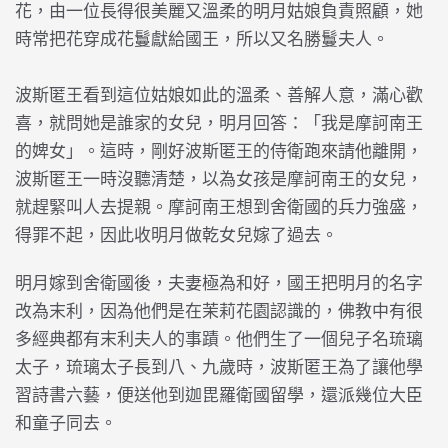
花，由一位長得很美麗又溫柔的明月姑娘負責照顧，她
時常把花穿成花鬘獻給國王，所以又名勝鬘夫人。
波斯匿王看到這位姑娘如此的溫柔、善解人意，滿心歡
喜，就問她是誰家的女兒，明月回答：「我是摩訶南王
的婢女」。這時，剛好波斯匿王的侍衛跑來請他離開，
波斯匿王一時沒聽清楚，以為女孩是摩訶南王的女兒，
就趕緊叫人去提親。摩訶南王想到舍衛國的兵力強盛，
得罪不起，因此收明月做乾女兒嫁了過去。
明月嫁到舍衛國後，夫妻極為和好，國王把明月的名字
改為末利，因為他們是在茉莉花園認識的，佛教中有很
多經典都有末利夫人的事蹟。他們生了一個兒子名琉璃
太子，琉璃太子長到八、九歲時，波斯匿王為了讓他學
習詩書六藝，便送他到迦毘羅衛國留學，還派幾位大臣
和童子同去。