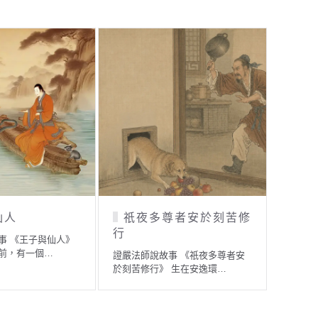
尊者安於刻苦修
撿栗子
虔
證嚴法師說故事 《撿栗子》 有一
證嚴法
則日本童話故事 ── 山裡…
我們每
事 《祇夜多尊者安
 生在安逸環…