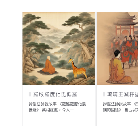
琉璃王滅釋迦族的因緣
須賴與天帝
證嚴法師說故事 《琉璃王滅釋迦
證嚴法師說故事 《
族的因緣》 自古以來，聖…
釋》 人生難免遭遇