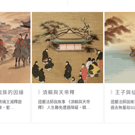
釋
王子與仙人
祇夜多
行
須賴與天帝
證嚴法師說故事 《王子與仙人》
障礙，精…
過去無量劫以前，有一個…
證嚴法師說故
於刻苦修行》