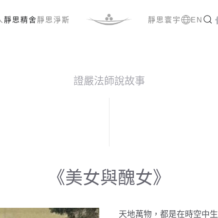
人
靜思精舍
靜思淨斯
靜思寰宇
EN
證嚴法師說故事
《美女與醜女》
天地萬物，都是在時空中生