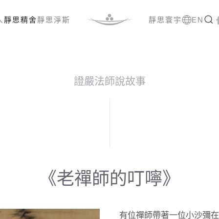
人
靜思精舍
靜思淨斯
靜思寰宇
EN
證嚴法師說故事
《老禪師的叮嚀》
有位禪師帶著一位小沙彌在