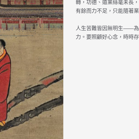
轉，功德、道業絲毫未長，
有餘而力不足，只能隨著業力而去
人生苦難皆因無明生——為
力。要照顧好心念，時時存