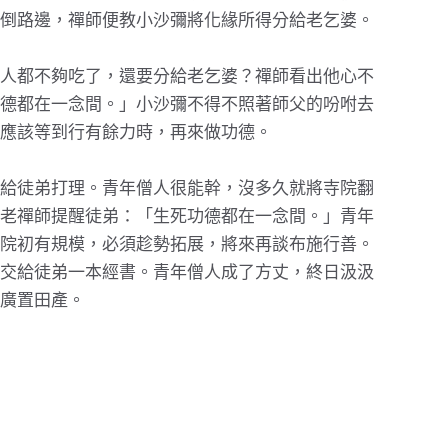
倒路邊，禪師便教小沙彌將化緣所得分給老乞婆。
人都不夠吃了，還要分給老乞婆？禪師看出他心不
德都在一念間。」小沙彌不得不照著師父的吩咐去
應該等到行有餘力時，再來做功德。
給徒弟打理。青年僧人很能幹，沒多久就將寺院翻
老禪師提醒徒弟：「生死功德都在一念間。」青年
院初有規模，必須趁勢拓展，將來再談布施行善。
交給徒弟一本經書。青年僧人成了方丈，終日汲汲
廣置田產。