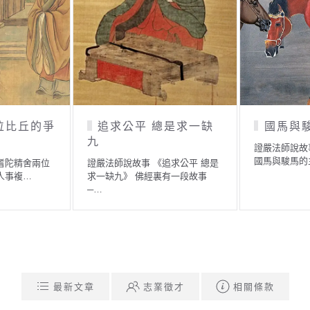
位比丘的爭
追求公平 總是求一缺
國馬與
九
證嚴法師說故
國馬與駿馬的
耆陀精舍兩位
證嚴法師說故事 《追求公平 總是
人事複…
求一缺九》 佛經裏有一段故事
─…
最新文章
志業徵才
相關條款