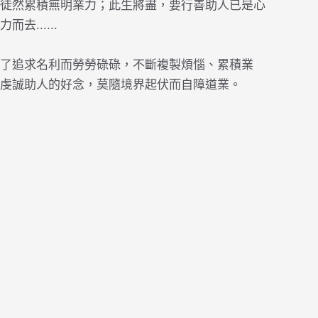
徒然累積無明業力；此生將盡，要行善助人已是心
......
了追求名利而勞勞碌碌，不斷複製煩惱、累積業
虔誠助人的好念，莫隨境界起伏而自障道業。