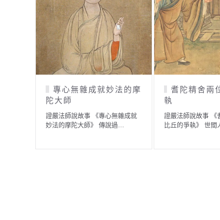
專心無雜成就妙法的摩
耆陀精舍兩
陀大師
執
證嚴法師說故事 《專心無雜成就
證嚴法師說故事 《
妙法的摩陀大師》 傳說過…
比丘的爭執》 世間