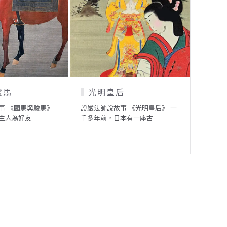
駿馬
光明皇后
蟾
事 《國馬與駿馬》
證嚴法師說故事 《光明皇后》 一
證嚴法
主人為好友…
千多年前，日本有一座古…
某一間