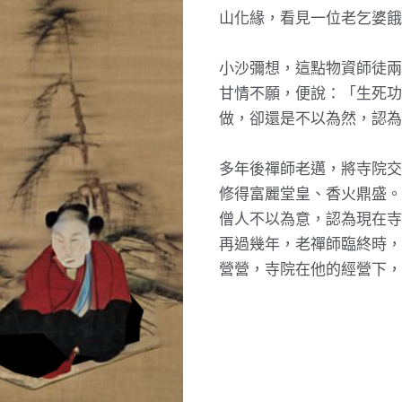
山化緣，看見一位老乞婆餓
小沙彌想，這點物資師徒兩
甘情不願，便說：「生死功
做，卻還是不以為然，認為
多年後禪師老邁，將寺院交
修得富麗堂皇、香火鼎盛。
僧人不以為意，認為現在寺
再過幾年，老禪師臨終時，
營營，寺院在他的經營下，