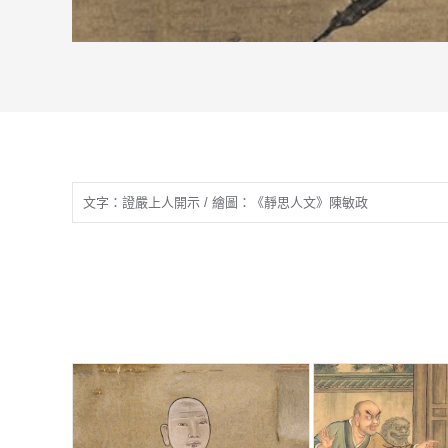
文字：證嚴上人開示 / 繪圖：《靜思人文》陳敏政