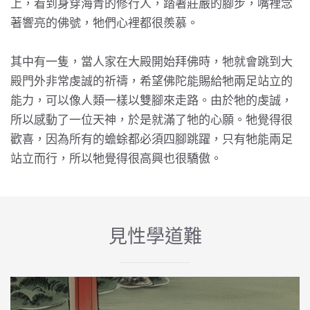
上，看到身穿海青的修行人，踏著莊嚴的腳步，嘴裡念
著響亮的佛號，牠們心裡都很羨慕。
其中有一隻，當人家在大殿開始拜佛時，牠就會跳到大
殿門外非常虔誠的祈禱，希望佛陀能賜給牠兩足站立的
能力，可以像人類一樣以雙腳來走路。由於牠的虔誠，
所以感動了一位天神，於是就滿了牠的心願。牠覺得很
歡喜，因為所有的蟾蜍都必須四腳跳躍，只有牠能兩足
站立而行，所以牠覺得很高興也很驕傲。
見性學道難