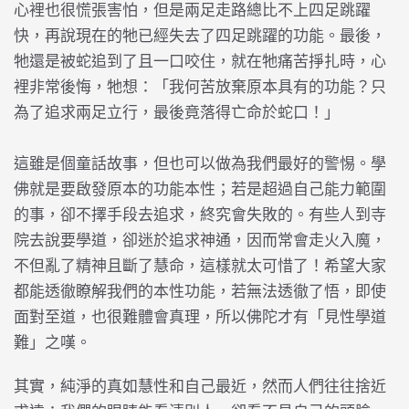
心裡也很慌張害怕，但是兩足走路總比不上四足跳躍
快，再說現在的牠已經失去了四足跳躍的功能。最後，
牠還是被蛇追到了且一口咬住，就在牠痛苦掙扎時，心
裡非常後悔，牠想：「我何苦放棄原本具有的功能？只
為了追求兩足立行，最後竟落得亡命於蛇口！」
這雖是個童話故事，但也可以做為我們最好的警惕。學
佛就是要啟發原本的功能本性；若是超過自己能力範圍
的事，卻不擇手段去追求，終究會失敗的。有些人到寺
院去說要學道，卻迷於追求神通，因而常會走火入魔，
不但亂了精神且斷了慧命，這樣就太可惜了！希望大家
都能透徹瞭解我們的本性功能，若無法透徹了悟，即使
面對至道，也很難體會真理，所以佛陀才有「見性學道
難」之嘆。
其實，純淨的真如慧性和自己最近，然而人們往往捨近