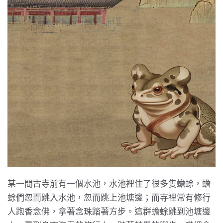
某一間古寺前有一個水池，水池裡住了很多隻蟾蜍，蟾
蜍們忽而跳入水池，忽而跳上池塘邊；而寺裡常有修行
人跑香念佛，拿著念珠踏著方步。這群蟾蜍跳到池塘邊