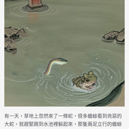
有一天，草地上忽然來了一條蛇，很多蟾蜍看到兇惡的
大蛇，就趕緊跳到水池裡躲起來，那隻兩足立行的蟾蜍