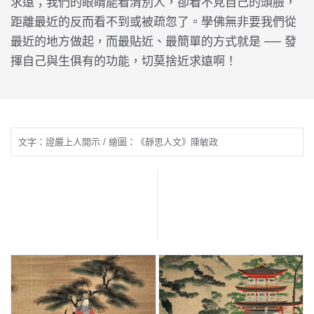
求遠；我們的眼睛能看清別人，卻看不見自己的頭臉，
距離最近的反而看不到或被疏忽了。學佛無非要我們從
最近的地方做起，而最貼近、最簡單的方式就是 ── 發
揮自己與生俱有的功能，切莫捨近求遠啊！
文字：證嚴上人開示 / 繪圖：《靜思人文》陳敏政