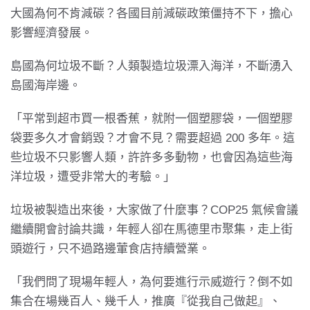
大國為何不肯減碳？各國目前減碳政策僵持不下，擔心
影響經濟發展。
島國為何垃圾不斷？人類製造垃圾漂入海洋，不斷湧入
島國海岸邊。
「平常到超市買一根香蕉，就附一個塑膠袋，一個塑膠
袋要多久才會銷毀？才會不見？需要超過 200 多年。這
些垃圾不只影響人類，許許多多動物，也會因為這些海
洋垃圾，遭受非常大的考驗。」
垃圾被製造出來後，大家做了什麼事？COP25 氣候會議
繼續開會討論共識，年輕人卻在馬德里市聚集，走上街
頭遊行，只不過路邊葷食店持續營業。
「我們問了現場年輕人，為何要進行示威遊行？倒不如
集合在場幾百人、幾千人，推廣『從我自己做起』、