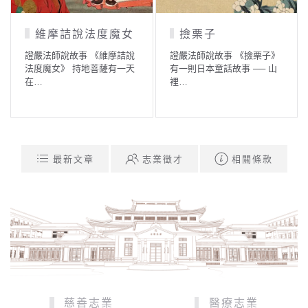
維摩詰說法度魔女
撿栗子
證嚴法師說故事 《維摩詰說
證嚴法師說故事 《撿栗子》
法度魔女》 持地菩薩有一天
有一則日本童話故事 ── 山
在…
裡…
最新文章
志業徵才
相關條款
慈善志業
醫療志業