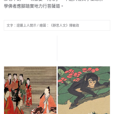
學佛者應腳踏實地力行菩薩道。
文字：證嚴上人開示 / 繪圖：《靜思人文》陳敏政