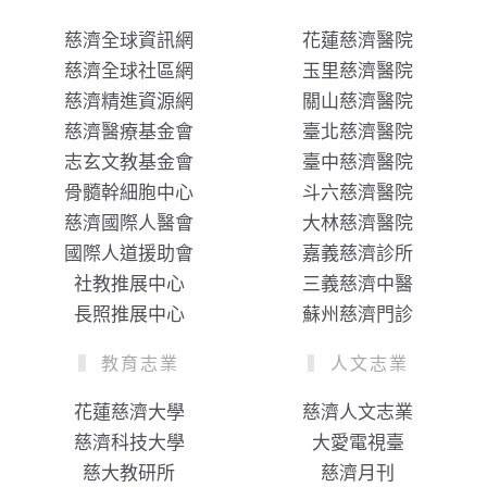
慈濟全球資訊網
花蓮慈濟醫院
慈濟全球社區網
玉里慈濟醫院
慈濟精進資源網
關山慈濟醫院
慈濟醫療基金會
臺北慈濟醫院
志玄文教基金會
臺中慈濟醫院
骨髓幹細胞中心
斗六慈濟醫院
慈濟國際人醫會
大林慈濟醫院
國際人道援助會
嘉義慈濟診所
社教推展中心
三義慈濟中醫
長照推展中心
蘇州慈濟門診
教育志業
人文志業
花蓮慈濟大學
慈濟人文志業
慈濟科技大學
大愛電視臺
慈大教研所
慈濟月刊