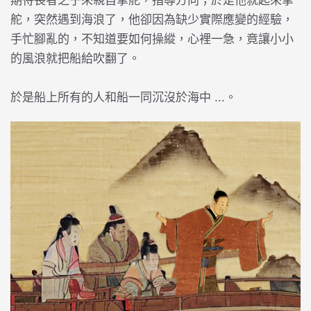
期待長者之子來親自掌舵，指導方向；於是他就起來掌
舵，突然遇到海浪了，他卻因為缺少實際應變的經驗，
手忙腳亂的，不知道要如何操縱，心裡一急，竟讓小小
的風浪就把船給吹翻了。
於是船上所有的人和船一同沉沒於海中 ...。