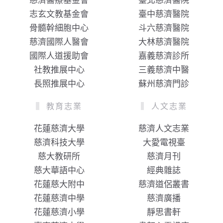
慈濟醫療基金會
臺北慈濟醫院
志玄文教基金會
臺中慈濟醫院
骨髓幹細胞中心
斗六慈濟醫院
慈濟國際人醫會
大林慈濟醫院
國際人道援助會
嘉義慈濟診所
社教推展中心
三義慈濟中醫
長照推展中心
蘇州慈濟門診
教育志業
人文志業
花蓮慈濟大學
慈濟人文志業
慈濟科技大學
大愛電視臺
慈大教研所
慈濟月刊
慈大華語中心
經典雜誌
花蓮慈大附中
慈濟道侶叢書
花蓮慈濟中學
慈濟廣播
花蓮慈濟小學
靜思書軒