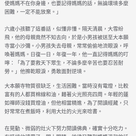
使媽媽不在你身邊，也要記得媽媽的話，無論環境多麼
困難，一定不能放棄。」
六歲小孩聽了這番話，似懂非懂。隔天清晨，大雪紛
飛，他的母親竟然不知去向，於是小男孩被送至大本願
寺當小沙彌。小男孩失去母親，常常偷偷地流眼淚，呼
喚著媽媽。日復一日，年復一年，他一直記得媽媽的叮
嚀：「為了要救天下眾生，不論多麼辛苦也要忍苦耐
勞。」他擦乾眼淚，勇敢面對逆境。
大本願寺物質很缺乏，生活困難。當時沒有電燈，比較
富有的人都買棉線和油，藉著火光照亮四周。年輕的蓮
如禪師沒錢買燈油，但他相當精進，為了閱讀經藏，只
好常常在煮飯時，利用大灶的火光來唸書。
在晃動、微弱的灶火下努力閱讀佛典，確實十分吃力。