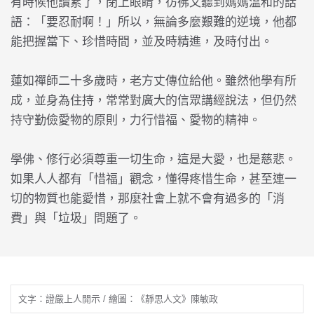
有時候他讀累了，閉上眼睛，彷彿又聽到媽媽溫和的話
語：「要忍耐啊！」所以，無論多麼艱難的逆境，他都
能把握當下、珍惜時間，並及時精進，及時付出。
蓮如禪師二十多歲時，老方丈傳位給他。雖然他學有所
成，並身為住持，常常對廣大的信眾講經說法，但仍然
持守勤儉愛物的原則，力行惜福、愛物的精神。
學佛、修行必須尊重一切生命，這是大愛，也是慈悲。
如果人人都有「惜福」觀念，懂得疼惜生命，甚至連一
切的物質也能愛惜，那麼社會上就不會有過多的「消
費」與「垃圾」問題了。
文字：證嚴上人開示 / 繪圖：《靜思人文》陳敏政