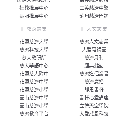
國際人道援助會
嘉義慈濟診所
社教推展中心
三義慈濟中醫
長照推展中心
蘇州慈濟門診
教育志業
人文志業
花蓮慈濟大學
慈濟人文志業
慈濟科技大學
大愛電視臺
慈大教研所
慈濟月刊
慈大華語中心
經典雜誌
花蓮慈大附中
慈濟道侶叢書
花蓮慈濟中學
慈濟廣播
花蓮慈濟小學
靜思書軒
臺南慈濟中學
書軒心靈講座
臺南慈濟小學
立德天空學院
慈濟教育平台
大愛感恩科技