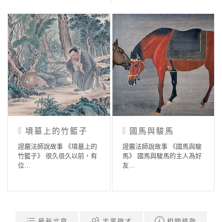
的竹籃子
國馬與駿馬
比丘與毒蛇
事 《墳墓上的
證嚴法師說故事 《國馬與駿
證嚴法師說故事 
久很久以前，有
馬》 國馬與駿馬的主人為好
蛇》 佛陀在世時
友…
間…
最新文章
志業徵才
相關條款