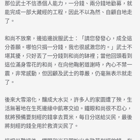
那位武士不信憑個人能力，一分錢、兩分錢地勸募，就
能完成一部大藏經的工程，因此不以為然、自顧自地走
了。
和尚不放棄，邊追邊說服武士：「請您發發心，成全這
分善願。哪怕只捐一分錢，我也很感激您的。」武士不
堪其擾，只好丟了一分錢到和尚的缽裡；當他回頭看到
這位滿身雪花的和尚，在向他鞠躬道謝時，內心不禁一
震，非常感動，但因顧及武士的尊嚴，仍毫無表示就走
了。
後來大雪溶化，釀成大水災，許多人的家園遭了殃，生
活無著地在生死邊緣中飢寒交迫。鐵眼和尚很不忍心，
就將預備要刻經的錢拿去買米，每日分送給災民，最後
將刻經的錢全用於救濟災民了。