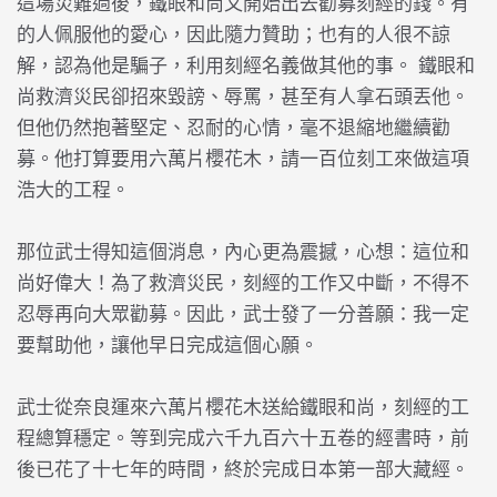
這場災難過後，鐵眼和尚又開始出去勸募刻經的錢。有
的人佩服他的愛心，因此隨力贊助；也有的人很不諒
解，認為他是騙子，利用刻經名義做其他的事。 鐵眼和
尚救濟災民卻招來毀謗、辱罵，甚至有人拿石頭丟他。
但他仍然抱著堅定、忍耐的心情，毫不退縮地繼續勸
募。他打算要用六萬片櫻花木，請一百位刻工來做這項
浩大的工程。
那位武士得知這個消息，內心更為震撼，心想：這位和
尚好偉大！為了救濟災民，刻經的工作又中斷，不得不
忍辱再向大眾勸募。因此，武士發了一分善願：我一定
要幫助他，讓他早日完成這個心願。
武士從奈良運來六萬片櫻花木送給鐵眼和尚，刻經的工
程總算穩定。等到完成六千九百六十五卷的經書時，前
後已花了十七年的時間，終於完成日本第一部大藏經。