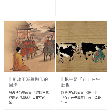
琉璃王滅釋迦族的
把牛奶「存」在牛
因緣
肚裡
證嚴法師說故事 《琉璃王滅
證嚴法師說故事 《把牛奶
釋迦族的因緣》 自古以來，
「存」在牛肚裡》 有一位養
聖…
牛人…