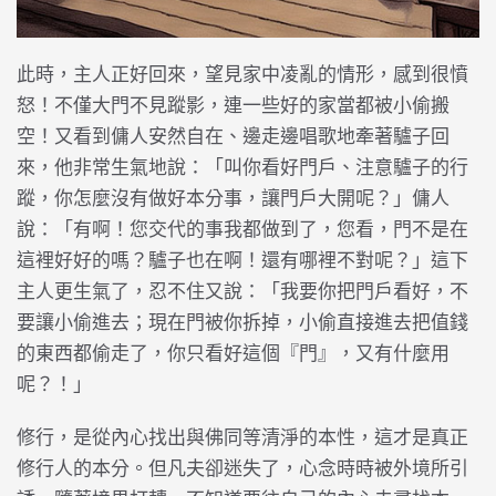
此時，主人正好回來，望見家中凌亂的情形，感到很憤
怒！不僅大門不見蹤影，連一些好的家當都被小偷搬
空！又看到傭人安然自在、邊走邊唱歌地牽著驢子回
來，他非常生氣地說：「叫你看好門戶、注意驢子的行
蹤，你怎麼沒有做好本分事，讓門戶大開呢？」傭人
說：「有啊！您交代的事我都做到了，您看，門不是在
這裡好好的嗎？驢子也在啊！還有哪裡不對呢？」這下
主人更生氣了，忍不住又說：「我要你把門戶看好，不
要讓小偷進去；現在門被你拆掉，小偷直接進去把值錢
的東西都偷走了，你只看好這個『門』，又有什麼用
呢？！」
修行，是從內心找出與佛同等清淨的本性，這才是真正
修行人的本分。但凡夫卻迷失了，心念時時被外境所引