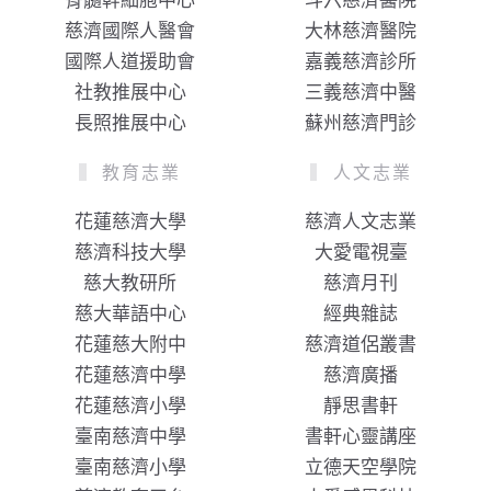
骨髓幹細胞中心
斗六慈濟醫院
慈濟國際人醫會
大林慈濟醫院
國際人道援助會
嘉義慈濟診所
社教推展中心
三義慈濟中醫
長照推展中心
蘇州慈濟門診
教育志業
人文志業
花蓮慈濟大學
慈濟人文志業
慈濟科技大學
大愛電視臺
慈大教研所
慈濟月刊
慈大華語中心
經典雜誌
花蓮慈大附中
慈濟道侶叢書
花蓮慈濟中學
慈濟廣播
花蓮慈濟小學
靜思書軒
臺南慈濟中學
書軒心靈講座
臺南慈濟小學
立德天空學院