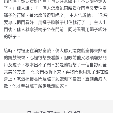
出門時，你要看好門戶，也要注意驢子，不要讓牠走失
了。」傭人說：「一個人怎麼能同時看守門戶又要注意
驢子的行蹤，這怎麼做得到呢？」 主人告訴他：「你只
要專心把門看好，用繩子將驢子綁住就行了。」主人出
門後，傭人就拿張椅子坐在門前，同時看著用繩子綁好
的驢子。
這時，村裡正在演野臺戲，傭人聽到遠處戲臺傳來熱鬧
的鑼鼓樂聲，心裡很想去看戲，但眼前他又必須顧好門
戶及驢子，根本出不了門。於是他就想了一個自認兩全
其美的方法──他將門板拆下來，再將門板用繩子綁在驢
背上，就這樣帶著門及驢子到戲棚下看戲，直到曲終人
散，他才牽著驢子緩步地走回家。