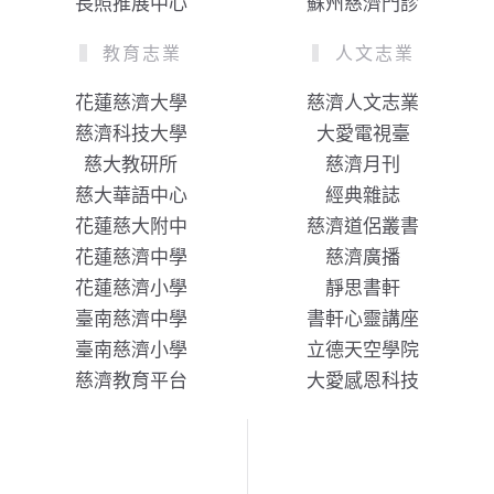
長照推展中心
蘇州慈濟門診
教育志業
人文志業
花蓮慈濟大學
慈濟人文志業
慈濟科技大學
大愛電視臺
慈大教研所
慈濟月刊
慈大華語中心
經典雜誌
花蓮慈大附中
慈濟道侶叢書
花蓮慈濟中學
慈濟廣播
花蓮慈濟小學
靜思書軒
臺南慈濟中學
書軒心靈講座
臺南慈濟小學
立德天空學院
慈濟教育平台
大愛感恩科技