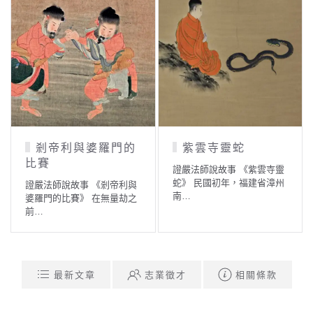
剎帝利與婆羅門的
紫雲寺靈蛇
比賽
證嚴法師說故事 《紫雲寺靈
蛇》 民國初年，福建省漳州
證嚴法師說故事 《剎帝利與
南…
婆羅門的比賽》 在無量劫之
前…
最新文章
志業徵才
相關條款