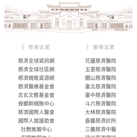
慈善志業
醫療志業
慈濟全球資訊網
花蓮慈濟醫院
慈濟全球社區網
玉里慈濟醫院
慈濟精進資源網
關山慈濟醫院
慈濟醫療基金會
臺北慈濟醫院
志玄文教基金會
臺中慈濟醫院
骨髓幹細胞中心
斗六慈濟醫院
慈濟國際人醫會
大林慈濟醫院
國際人道援助會
嘉義慈濟診所
社教推展中心
三義慈濟中醫