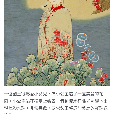
一位國王很疼愛小女兒，為小公主造了一座美麗的花
園。小公主站在樓臺上觀景，看到流水在陽光照耀下出
現七彩水珠，非常喜歡，要求父王將這些美麗的寶珠送