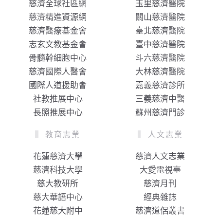
慈濟全球社區網
玉里慈濟醫院
慈濟精進資源網
關山慈濟醫院
慈濟醫療基金會
臺北慈濟醫院
志玄文教基金會
臺中慈濟醫院
骨髓幹細胞中心
斗六慈濟醫院
慈濟國際人醫會
大林慈濟醫院
國際人道援助會
嘉義慈濟診所
社教推展中心
三義慈濟中醫
長照推展中心
蘇州慈濟門診
教育志業
人文志業
花蓮慈濟大學
慈濟人文志業
慈濟科技大學
大愛電視臺
慈大教研所
慈濟月刊
慈大華語中心
經典雜誌
花蓮慈大附中
慈濟道侶叢書