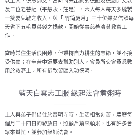
以上人、德慈師父、當時尚未出家的德融及德恩師父以
及二位老菩薩（平慧永、莊是），六人每人每天多縫製
一雙嬰兒鞋之收入，與「
竹筒歲月
」三十位婦女信眾每
天省下五毛買菜錢之捐款，開始從事慈善濟貧教富工
作。
當時常住生活很困難，但秉持自力耕生的志節，並不接
受供養；在辛苦中還要去幫助別人，會員所交會費悉數
用於救濟上，所有捐款皆匯入功德海。
藍天白雲志工服 緣起法會煮粥時
上人與弟子們借住於普明寺時，生活相當刻苦，農曆每
個月二十四日的發放日，照顧戶前來領米，也有許多會
眾來幫忙，並參加藥師法會。