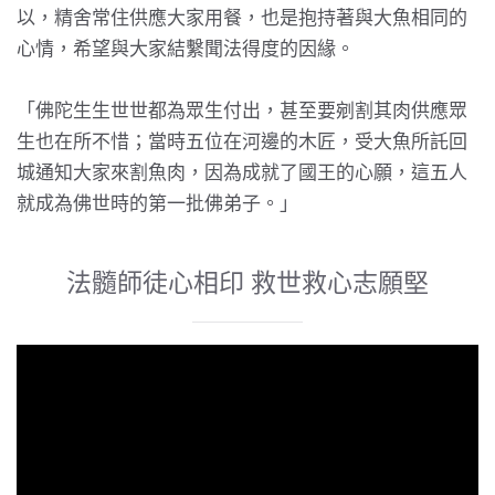
以，精舍常住供應大家用餐，也是抱持著與大魚相同的
心情，希望與大家結繫聞法得度的因緣。
「佛陀生生世世都為眾生付出，甚至要剜割其肉供應眾
生也在所不惜；當時五位在河邊的木匠，受大魚所託回
城通知大家來割魚肉，因為成就了國王的心願，這五人
就成為佛世時的第一批佛弟子。」
法髓師徒心相印 救世救心志願堅