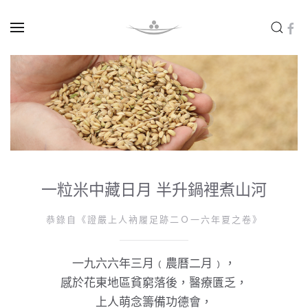
Skip to main content
一粒米中藏日月 半升鍋裡煮山河
恭錄自《證嚴上人衲履足跡二Ｏ一六年夏之卷》
一九六六年三月﹙農曆二月﹚，
感於花東地區貧窮落後，醫療匱乏，
上人萌念籌備功德會，