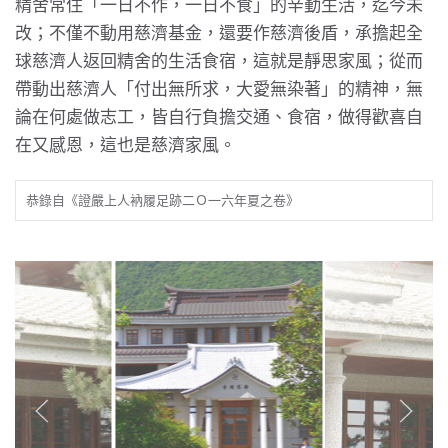
精舍常住「一日不作，一日不食」的辛勤生活，迄今未
改；不僅不動用慈濟基金，還要作慈濟後盾，承擔起全
球慈濟人返回精舍的生活食宿，這就是靜思家風；從而
帶動出慈濟人「付出無所求，大愛無染著」的精神，無
論在何處做志工，皆自行負擔交通、食宿，做得歡喜自
在又感恩，這也是慈濟家風。
恭錄自《證嚴上人衲履足跡二Ｏ一六年夏之卷》
法語相片集中文版
法語相
 5 ~ 6 月
(將改：下載專區)
ENGL
讀全文
閱讀全文
閱讀