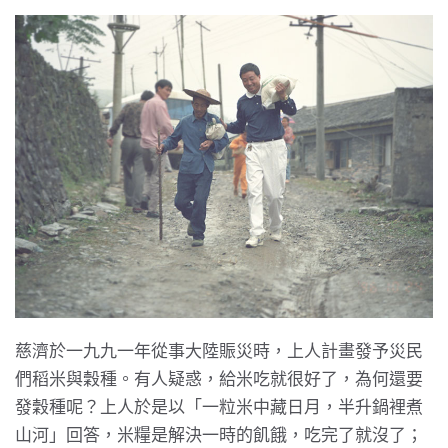
慈濟於一九九一年從事大陸賑災時，上人計畫發予災民
們稻米與穀種。有人疑惑，給米吃就很好了，為何還要
發穀種呢？上人於是以「一粒米中藏日月，半升鍋裡煮
山河」回答，米糧是解決一時的飢餓，吃完了就沒了；