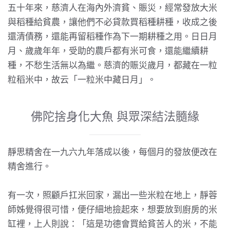
五十年來，慈濟人在海內外濟貧、賑災，經常發放大米
與稻種給貧農，讓他們不必貸款買稻種耕種，收成之後
還清債務，還能再留稻種作為下一期耕種之用。日日月
月、歲歲年年，受助的農戶都有米可食，還能繼續耕
種，不愁生活無以為繼。慈濟的賑災歲月，都藏在一粒
粒稻米中，故云「一粒米中藏日月」。
佛陀捨身化大魚 與眾深結法髓緣
靜思精舍
在一九六九年落成以後，每個月的發放便改在
精舍進行。
有一次，照顧戶扛米回家，漏出一些米粒在地上，靜蓉
師姊覺得很可惜，便仔細地撿起來，想要放到廚房的米
缸裡，上人則說：「這是功德會買給貧苦人的米，不能