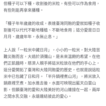
但種子可以下種，收割後的米粒，有些可以作為食用，
有些則能再拿來播種。
「種子年年歲歲的收成，表達臺灣同胞的愛就如種子收
割後可以代代不斷地種植、不斷地食用；這分愛是日日
月月、歲歲年年，永無止息。」
上人說「一粒米中藏日月」，小小的一粒米，對大陸苦
難災胞而言，大過於須彌山，是未來溫飽的希望。在他
們正飢餓時，慈濟人親手將這米粒放在他們的手心上，
這分愛開拓了臺灣和大陸同胞愛的歷史，也就是說這粒
米中已包藏了日和月。「半升鍋裡煮山河」，將米放入
鍋鼎裡烹煮，加水進去後，水面可映現出藍天白雲山
影，但願臺灣的愛和大陸美好的河山連接在一起，兩岸
之間水乳交融，永遠連結彼此的愛心。