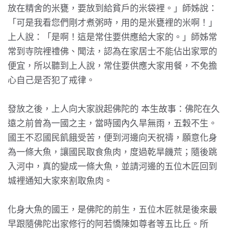
放在精舍的米甕，要放到給貧戶的米袋裡。」師姊說：
「可是我看您們剛才煮粥時，用的是米甕裡的米啊！」
上人說：「是啊！這是常住要供應給大家的。」師姊常
常到寺院裡禮佛、聞法，認為在家居士不能佔出家眾的
便宜，所以聽到上人說，常住要供應大家用餐，不免擔
心自己是否犯了戒律。
發放之後，上人向大家說起佛陀的
本生故事
：佛陀在久
遠之前曾為一國之主，當時國內久旱無雨，五穀不生。
國王不忍國民飢餓受苦，便到河邊向天祝禱，願意化身
為一條大魚，讓國民取食魚肉，度過乾旱饑荒；隨後跳
入河中，真的變成一條大魚，並請河邊的五位木匠回到
城裡通知大家來割取魚肉。
化身大魚的國王，是佛陀的前生，五位木匠就是後來最
早跟隨佛陀出家修行的阿若憍陳如尊者等五比丘。所