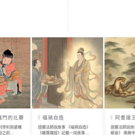
羅門的比賽
福禍自造
阿耆達
剎帝利與婆羅
證嚴法師說故事 《福禍自造》
證嚴法師說故
劫之前…
《雜寶藏經》記載一段故事…
蟒身》 佛典