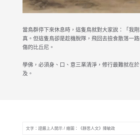
當鳥群停下來休息時，這隻鳥就對大家說：「我剛
真。但這隻鳥卻是趁機脫隊，飛回去撿食散落一路
傷的比丘尼。
學佛，必須身、口、意三業清淨，修行最難就在於
及。
文字：證嚴上人開示 / 繪圖：《靜思人文》陳敏政