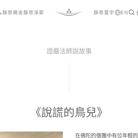
人
靜思精舍
靜思淨斯
靜思寰宇
EN
證嚴法師說故事
《說謊的鳥兒》
在佛陀的僧團中有位年輕的