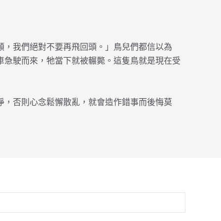
類，我們絕對不要再飛回頭。」鳥兒們都信以為
車急駛而來，牠當下就被輾斃。這隻鳥就是現在受
淨，否則心念鬆懈散亂，就會造作錯事而後悔莫