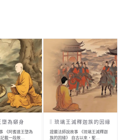
王墮為蟒身
琉璃王滅釋迦族的因緣
涉
事 《阿耆達王墮為
證嚴法師說故事 《琉璃王滅釋迦
證嚴法
中記載一段故…
族的因緣》 自古以來，聖…
法者》