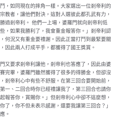
鬥，如同現在的摔角一樣。大家選出一位剎帝利的
宗教者，讓他們對決，這對人選彼此都孔武有力，
勝過剎帝利。 他們一上場，婆羅門就向剎帝利低
些，如果我勝利了，我會重金報答你。」剎帝利認
，何況又有重金要禮謝。因此正當打鬥到最緊要關
，因此兩人打成平手，都獲得了國王獎賞。
門又要求剎帝利讓他，剎帝利也答應了，因此由婆
賽完畢，婆羅門雖然獲得了很多的得勝金，但卻沒
，剎帝利心中有些不舒服。在第三回合要開始前，
第一、二回合時你已經禮讓我了，第三回合也請你
起報答你，賞賜你。」但剎帝利心中卻不這麼想，
你了，你不但未表示感謝，還要我讓第三回合？」
應。