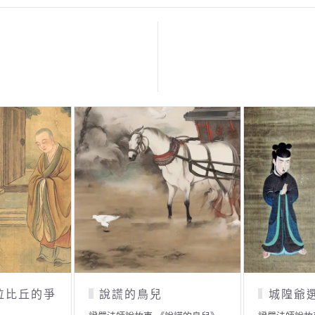
城隍爺選拔
執著「名相」的傭