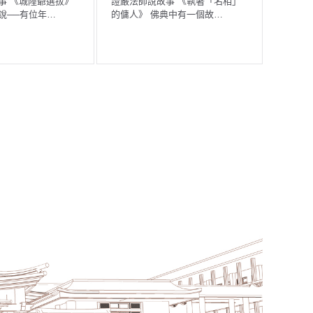
相」
證嚴法師說故事 《貧苦夫妻中秋
證嚴法師說故事 《虔
賞月》 有一對貧苦夫妻，…
我們每天以最虔誠的