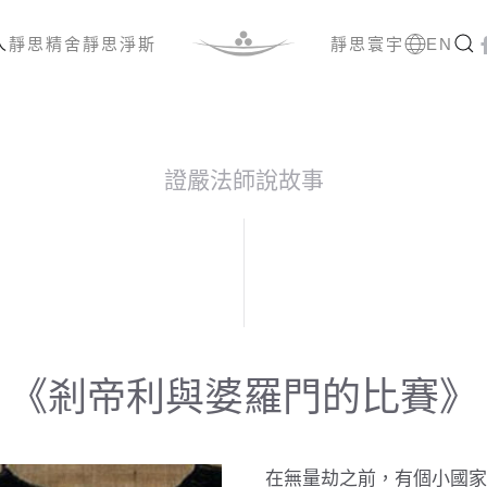
人
靜思精舍
靜思淨斯
靜思寰宇
EN
證嚴法師說故事
《剎帝利與婆羅門的比賽》
在無量劫之前，有個小國家