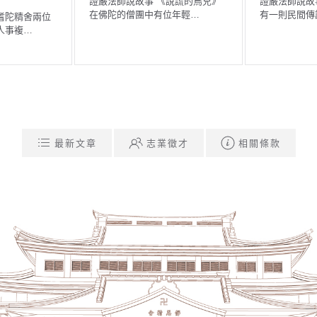
證嚴法師說故事 《城隍爺選拔》
證嚴法師說故事 《執著「名
有一則民間傳說──有位年…
的傭人》 佛典中有一個故…
最新文章
志業徵才
相關條款