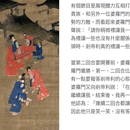
有個節目是展現體力互相打
貴族，和另外一位婆羅門的
勢均力敵，而看起來婆羅門
聲說：「請你稍微禮讓我一
為禮讓一些也沒有什麼關係
頭時，剎帝利真的禮讓一些
當第二回合要開賽前，婆羅
羅門獲勝。第一、二回合比
有一點要報答剎帝利的心態
婆羅門又向剎帝利說：「在
繼續讓我，結束後，我再一
他認為：「連續二回合都讓
因此他只是笑一笑，沒有答