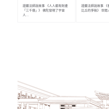
證嚴法師說故事 《說謊的鳥兒》
在佛陀的僧團中有位年輕…
證嚴法師說故事 《耆陀精舍兩位
比丘的爭執》 世間人事複…