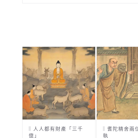
耆陀精舍兩位比丘的爭
說謊的鳥兒
執