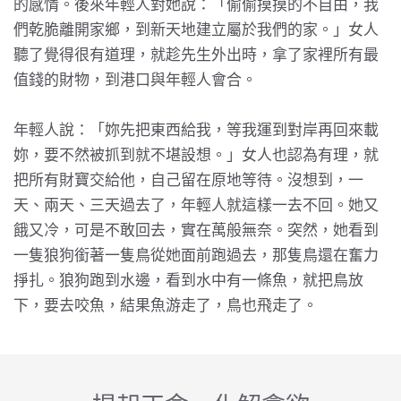
的感情。後來年輕人對她說：「偷偷摸摸的不自由，我
們乾脆離開家鄉，到新天地建立屬於我們的家。」女人
聽了覺得很有道理，就趁先生外出時，拿了家裡所有最
值錢的財物，到港口與年輕人會合。
年輕人說：「妳先把東西給我，等我運到對岸再回來載
妳，要不然被抓到就不堪設想。」女人也認為有理，就
把所有財寶交給他，自己留在原地等待。沒想到，一
天、兩天、三天過去了，年輕人就這樣一去不回。她又
餓又冷，可是不敢回去，實在萬般無奈。突然，她看到
一隻狼狗銜著一隻鳥從她面前跑過去，那隻鳥還在奮力
掙扎。狼狗跑到水邊，看到水中有一條魚，就把鳥放
下，要去咬魚，結果魚游走了，鳥也飛走了。