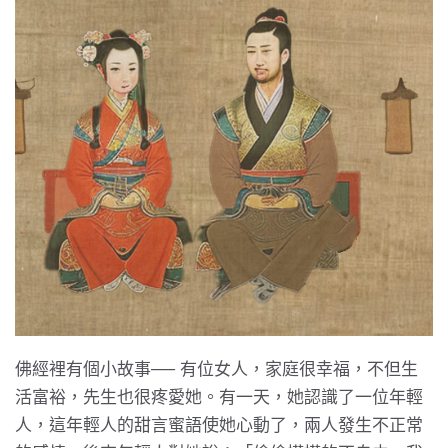
佛經裡有個小故事── 有位女人，家庭很幸福，不但生
活富裕，先生也很疼愛她。有一天，她認識了一位年輕
人，這年輕人的甜言蜜語使她心動了，兩人發生不正常