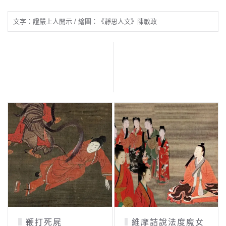
文字：證嚴上人開示 / 繪圖：《靜思人文》陳敏政
鞭打死屍
維摩詰說法度魔女