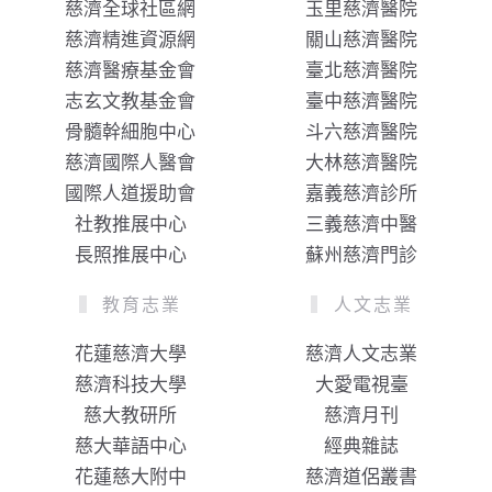
慈濟全球社區網
玉里慈濟醫院
慈濟精進資源網
關山慈濟醫院
慈濟醫療基金會
臺北慈濟醫院
志玄文教基金會
臺中慈濟醫院
骨髓幹細胞中心
斗六慈濟醫院
慈濟國際人醫會
大林慈濟醫院
國際人道援助會
嘉義慈濟診所
社教推展中心
三義慈濟中醫
長照推展中心
蘇州慈濟門診
教育志業
人文志業
花蓮慈濟大學
慈濟人文志業
慈濟科技大學
大愛電視臺
慈大教研所
慈濟月刊
慈大華語中心
經典雜誌
花蓮慈大附中
慈濟道侶叢書