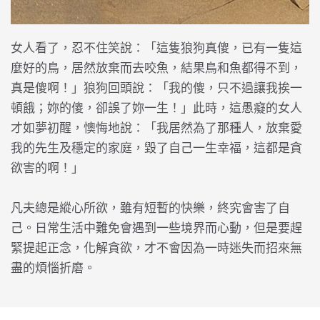
女人看了，忍不住笑說：「這隻狼狗真傻，已有一隻這
麼好的鳥，居然放棄而去咬魚，結果鳥和魚都得不到，
真是傻啊！」狼狗回頭說：「我的傻，只不過讓我挨一
頓餓；妳的傻，卻誤了妳一生！」此時，這愚癡的女人
才如夢初醒，懊悔地說：「我居然為了那種人，放棄愛
我的先生及穩定的家庭，毀了自己一生幸福，這都是貪
欲害的啊！」
凡夫總是縱心所欲，雖有短暫的快樂，終究會害了自
己。日常生活中難免會遇到一些境界而心動，但是要趕
緊提起正念，化解貪欲，才不會因為一時迷失而招來無
盡的煩惱折磨。