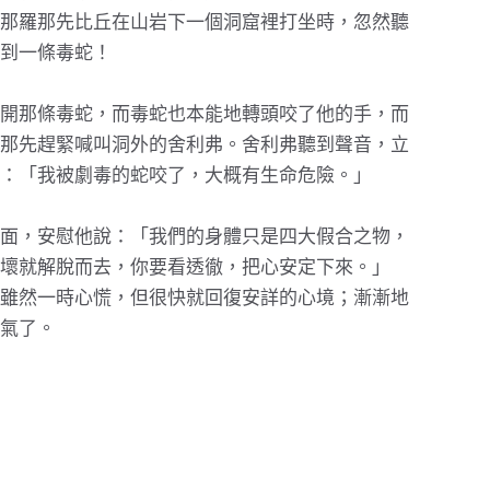
那羅那先比丘在山岩下一個洞窟裡打坐時，忽然聽
到一條毒蛇！
開那條毒蛇，而毒蛇也本能地轉頭咬了他的手，而
那先趕緊喊叫洞外的舍利弗。舍利弗聽到聲音，立
：「我被劇毒的蛇咬了，大概有生命危險。」
面，安慰他說：「我們的身體只是四大假合之物，
壞就解脫而去，你要看透徹，把心安定下來。」
雖然一時心慌，但很快就回復安詳的心境；漸漸地
氣了。