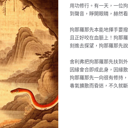
用功修行。有一天，一位拘
到聲音，睜開眼睛，赫然看
拘那羅那先本能地揮手要撥
且正好咬在血脈上！拘那羅
刻進去探望，拘那羅那先說
舍利弗把拘那羅那先扶到外
因緣會合即成此身，因緣散
拘那羅那先一向很有修持，
毒氣擴散而昏迷，不久就斷