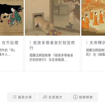
」在牛肚裡
祇夜多尊者安於刻苦修
天帝釋
行
把牛奶「存」
證嚴法師說故
養牛人…
陀》 在《撰
證嚴法師說故事 《祇夜多尊者安
於刻苦修行》 生在安逸環…
最新文章
志業徵才
相關條款