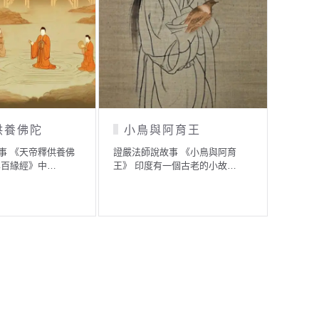
供養佛陀
小鳥與阿育王
阿
事 《天帝釋供養佛
證嚴法師說故事 《小鳥與阿育
證嚴法
集百緣經》中…
王》 印度有一個古老的小故…
蟒身》