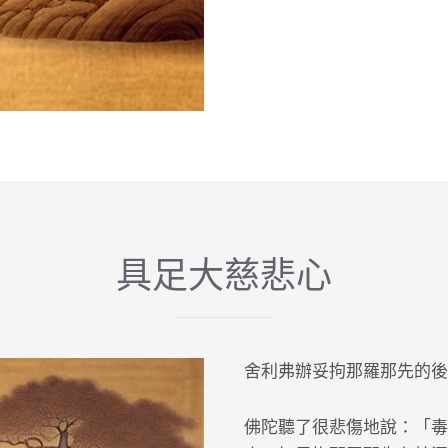
具足大慈悲心
舍利弗辦妥拘那羅那先的後
佛陀聽了很悲傷地說：「毒