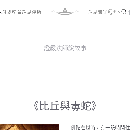
人
靜思精舍
靜思淨斯
靜思寰宇
EN
證嚴法師說故事
《比丘與毒蛇》
佛陀在世時，有一段時間住