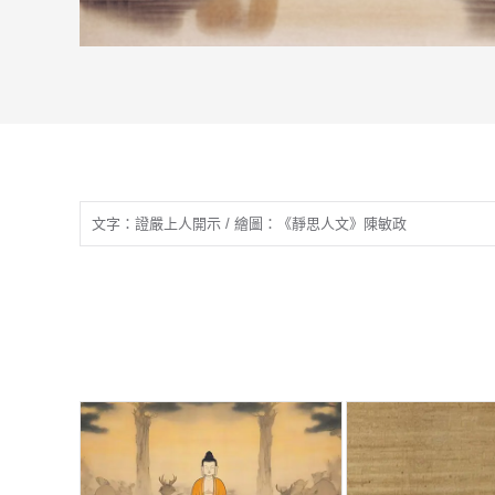
文字：證嚴上人開示 / 繪圖：《靜思人文》陳敏政