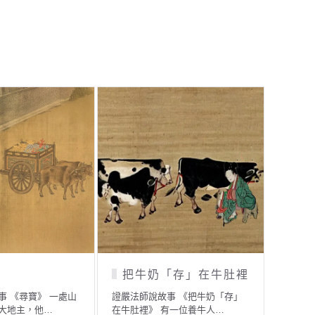
把的修行人
祇夜多尊者安於刻苦修
墳
行
事 《晝執火把的修
證嚴法
在世時，社會…
子》 
證嚴法師說故事 《祇夜多尊者安