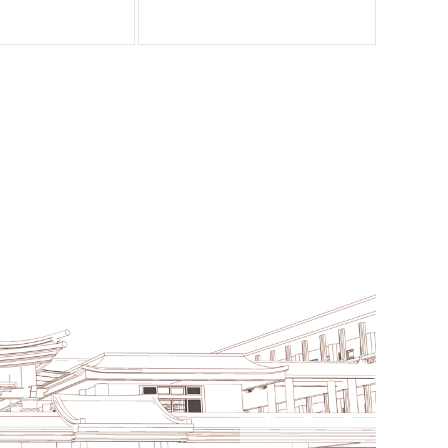
於刻苦修行》 生在安逸環…