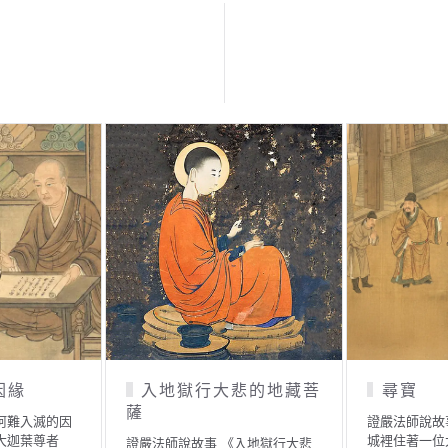
把牛奶「存」在牛肚裡
晝執火
尋寶》 一處山
證嚴法師說故事 《把牛奶「存」
證嚴法師說故
主，他…
在牛肚裡》 有一位養牛人…
行人》 佛陀