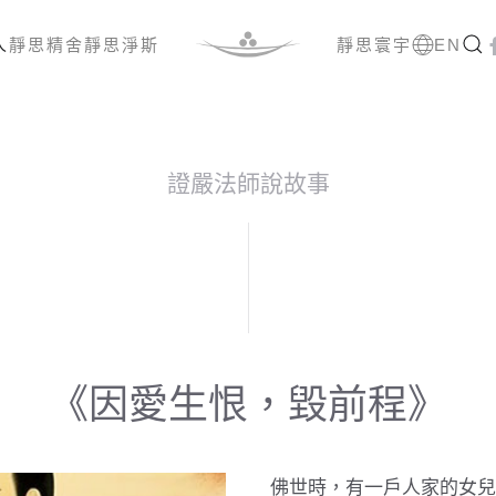
人
靜思精舍
靜思淨斯
靜思寰宇
EN
證嚴法師說故事
《因愛生恨，毀前程》
佛世時，有一戶人家的女兒