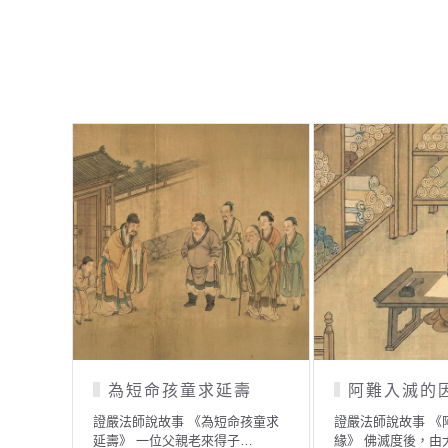
入地獄行大悲的地藏菩
尋寶
薩
證嚴法師說故事 《
城裡住著一位大地
證嚴法師說故事 《入地獄行大悲