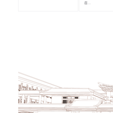
的地藏菩薩》 佛陀住世時…