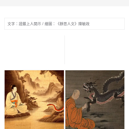
文字：證嚴上人開示 / 繪圖：《靜思人文》陳敏政