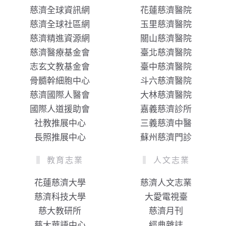
慈濟全球資訊網
花蓮慈濟醫院
慈濟全球社區網
玉里慈濟醫院
慈濟精進資源網
關山慈濟醫院
慈濟醫療基金會
臺北慈濟醫院
志玄文教基金會
臺中慈濟醫院
骨髓幹細胞中心
斗六慈濟醫院
慈濟國際人醫會
大林慈濟醫院
國際人道援助會
嘉義慈濟診所
社教推展中心
三義慈濟中醫
長照推展中心
蘇州慈濟門診
教育志業
人文志業
花蓮慈濟大學
慈濟人文志業
慈濟科技大學
大愛電視臺
慈大教研所
慈濟月刊
慈大華語中心
經典雜誌