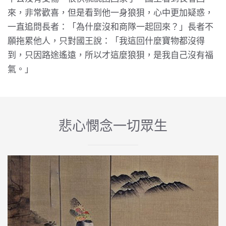
來，非常歡喜，但是看到他一身狼狽，心中更加疑惑，
一直追問長者：「為什麼沒和商隊一起回來？」長者不
願拖累他人，只對國王說：「我這回什麼寶物都沒得
到，只因路途遙遠，所以才這麼狼狽，是我自己沒有福
氣。」
悲心憫念一切眾生