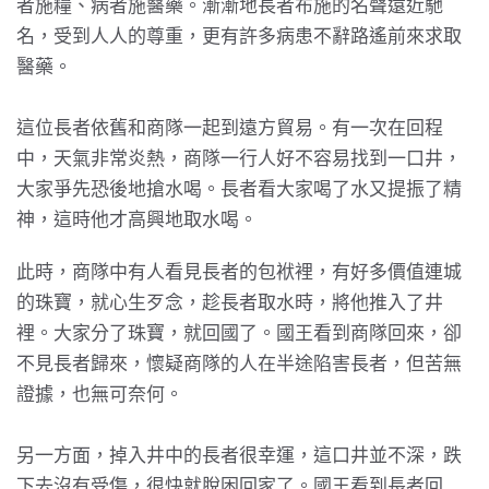
者施糧、病者施醫藥。漸漸地長者布施的名聲遠近馳
名，受到人人的尊重，更有許多病患不辭路遙前來求取
醫藥。
這位長者依舊和商隊一起到遠方貿易。有一次在回程
中，天氣非常炎熱，商隊一行人好不容易找到一口井，
大家爭先恐後地搶水喝。長者看大家喝了水又提振了精
神，這時他才高興地取水喝。
此時，商隊中有人看見長者的包袱裡，有好多價值連城
的珠寶，就心生歹念，趁長者取水時，將他推入了井
裡。大家分了珠寶，就回國了。國王看到商隊回來，卻
不見長者歸來，懷疑商隊的人在半途陷害長者，但苦無
證據，也無可奈何。
另一方面，掉入井中的長者很幸運，這口井並不深，跌
下去沒有受傷，很快就脫困回家了。國王看到長者回