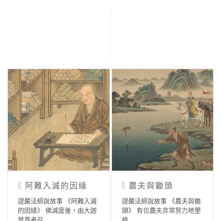
阿難入滅的因緣
農夫與鋤頭
證嚴法師說故事 《阿難入滅
證嚴法師說故事 《農夫與鋤
的因緣》 佛滅度後，由大迦
頭》 有位農夫非常努力地墾
葉尊者召…
植…