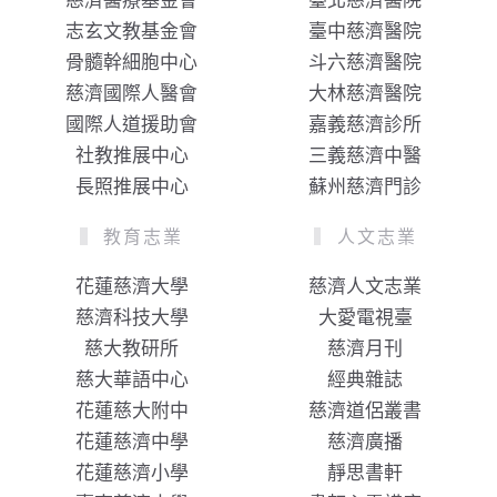
慈濟醫療基金會
臺北慈濟醫院
志玄文教基金會
臺中慈濟醫院
骨髓幹細胞中心
斗六慈濟醫院
慈濟國際人醫會
大林慈濟醫院
國際人道援助會
嘉義慈濟診所
社教推展中心
三義慈濟中醫
長照推展中心
蘇州慈濟門診
教育志業
人文志業
花蓮慈濟大學
慈濟人文志業
慈濟科技大學
大愛電視臺
慈大教研所
慈濟月刊
慈大華語中心
經典雜誌
花蓮慈大附中
慈濟道侶叢書
花蓮慈濟中學
慈濟廣播
花蓮慈濟小學
靜思書軒