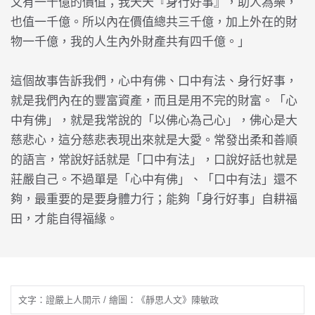
又有一千億的價值；我天天『身行好事』，助人為樂，
也值一千億。所以內在價值總共三千億，加上外在的財
物一千億，我的人生內外財產共有四千億。」
這個故事告訴我們，心中有佛、口中有法、身行好事，
就是我們內在的豐富資產，而且是用不完的財富。「心
中有佛」，就是我常說的「以佛心為己心」，佛心是大
慈悲心，這分慈悲表現出來就是大愛。常發出柔和善順
的語言，常說好話就是「口中有法」，口說好話也就是
莊嚴自己。不過單是「心中有佛」、「口中有法」還不
夠，最重要的是要身體力行；能夠「身行好事」自耕福
田，才能自得福緣。
文字：證嚴上人開示 / 繪圖：《靜思人文》陳敏政