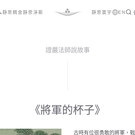
人
靜思精舍
靜思淨斯
靜思寰宇
EN
證嚴法師說故事
《將軍的杯子》
古時有位很勇敢的將軍，戰