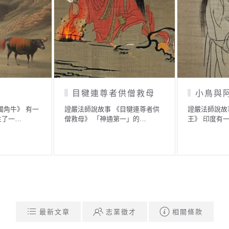
目犍連尊者供僧救母
小鳥與
獨角牛》 有一
證嚴法師說故事 《目犍連尊者供
證嚴法師說故
生了一…
僧救母》 「神通第一」的…
王》 印度有
最新文章
志業徵才
相關條款