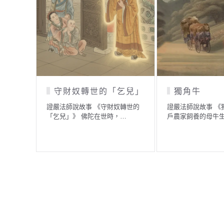
守財奴轉世的「乞兒」
獨角牛
證嚴法師說故事 《守財奴轉世的
證嚴法師說故事 《
「乞兒」》 佛陀在世時，…
戶農家飼養的母牛