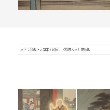
文字：證嚴上人開示 / 繪圖：《靜思人文》陳敏政