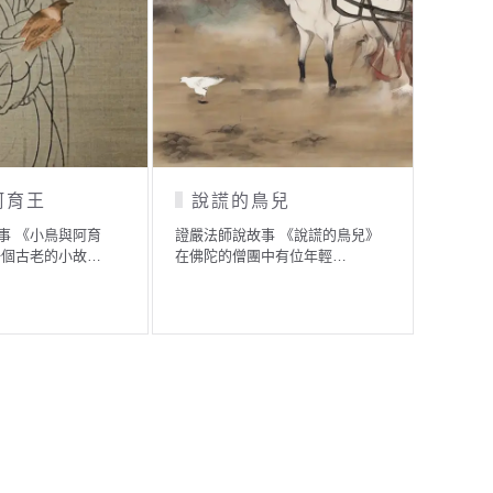
阿育王
說謊的鳥兒
尋
事 《小鳥與阿育
證嚴法師說故事 《說謊的鳥兒》
證嚴法師
一個古老的小故…
在佛陀的僧團中有位年輕…
城裡住