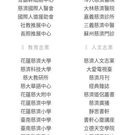
骨髓幹細胞中心
斗六慈濟醫院
慈濟國際人醫會
大林慈濟醫院
國際人道援助會
嘉義慈濟診所
社教推展中心
三義慈濟中醫
長照推展中心
蘇州慈濟門診
教育志業
人文志業
花蓮慈濟大學
慈濟人文志業
慈濟科技大學
大愛電視臺
慈大教研所
慈濟月刊
慈大華語中心
經典雜誌
花蓮慈大附中
慈濟道侶叢書
花蓮慈濟中學
慈濟廣播
花蓮慈濟小學
靜思書軒
臺南慈濟中學
書軒心靈講座
臺南慈濟小學
立德天空學院