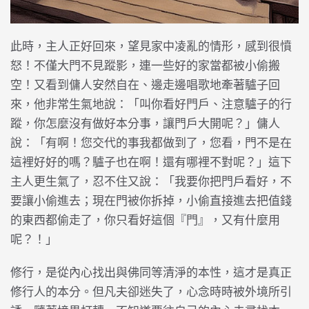
此時，主人正好回來，望見家中凌亂的情形，感到很憤
怒！不僅大門不見蹤影，連一些好的家當都被小偷搬
空！又看到傭人安然自在、邊走邊唱歌地牽著驢子回
來，他非常生氣地說：「叫你看好門戶、注意驢子的行
蹤，你怎麼沒有做好本分事，讓門戶大開呢？」傭人
說：「有啊！您交代的事我都做到了，您看，門不是在
這裡好好的嗎？驢子也在啊！還有哪裡不對呢？」這下
主人更生氣了，忍不住又說：「我要你把門戶看好，不
要讓小偷進去；現在門被你拆掉，小偷直接進去把值錢
的東西都偷走了，你只看好這個『門』，又有什麼用
呢？！」
修行，是從內心找出與佛同等清淨的本性，這才是真正
修行人的本分。但凡夫卻迷失了，心念時時被外境所引