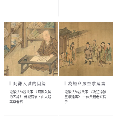
阿難入滅的因緣
為短命孩童求延壽
證嚴法師說故事 《阿難入滅
證嚴法師說故事 《為短命孩
的因緣》 佛滅度後，由大迦
童求延壽》 一位父親老來得
葉尊者召…
子…