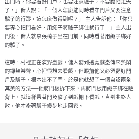
出門時，你要看好門戶，也要注意驢子，不要讓牠走失
了。」傭人說：「一個人怎麼能同時看守門戶又要注意
驢子的行蹤，這怎麼做得到呢？」 主人告訴他：「你只
要專心把門看好，用繩子將驢子綁住就行了。」主人出
門後，傭人就拿張椅子坐在門前，同時看著用繩子綁好
的驢子。
這時，村裡正在演野臺戲，傭人聽到遠處戲臺傳來熱鬧
的鑼鼓樂聲，心裡很想去看戲，但眼前他又必須顧好門
戶及驢子，根本出不了門。於是他就想了一個自認兩全
其美的方法──他將門板拆下來，再將門板用繩子綁在驢
背上，就這樣帶著門及驢子到戲棚下看戲，直到曲終人
散，他才牽著驢子緩步地走回家。