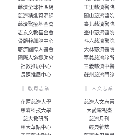
慈濟全球社區網
玉里慈濟醫院
慈濟精進資源網
關山慈濟醫院
慈濟醫療基金會
臺北慈濟醫院
志玄文教基金會
臺中慈濟醫院
骨髓幹細胞中心
斗六慈濟醫院
慈濟國際人醫會
大林慈濟醫院
國際人道援助會
嘉義慈濟診所
社教推展中心
三義慈濟中醫
長照推展中心
蘇州慈濟門診
教育志業
人文志業
花蓮慈濟大學
慈濟人文志業
慈濟科技大學
大愛電視臺
慈大教研所
慈濟月刊
慈大華語中心
經典雜誌