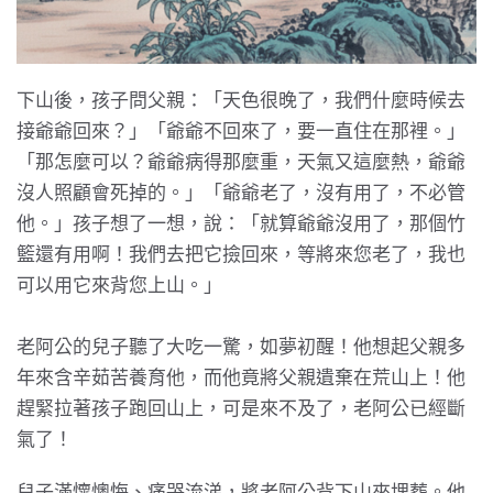
下山後，孩子問父親：「天色很晚了，我們什麼時候去
接爺爺回來？」「爺爺不回來了，要一直住在那裡。」
「那怎麼可以？爺爺病得那麼重，天氣又這麼熱，爺爺
沒人照顧會死掉的。」「爺爺老了，沒有用了，不必管
他。」孩子想了一想，說：「就算爺爺沒用了，那個竹
籃還有用啊！我們去把它撿回來，等將來您老了，我也
可以用它來背您上山。」
老阿公的兒子聽了大吃一驚，如夢初醒！他想起父親多
年來含辛茹苦養育他，而他竟將父親遺棄在荒山上！他
趕緊拉著孩子跑回山上，可是來不及了，老阿公已經斷
氣了！
兒子滿懷懊悔、痛哭流涕，將老阿公背下山來埋葬。他