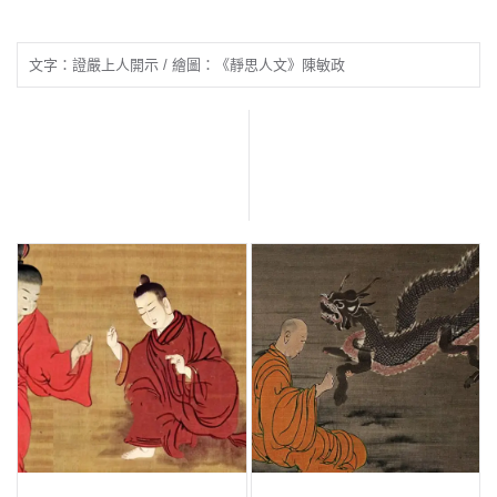
文字：證嚴上人開示 / 繪圖：《靜思人文》陳敏政