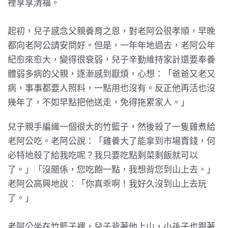
裡享享清福。
起初，兒子感念父親養育之恩，對老阿公很孝順，早晚
都向老阿公請安問好。但是，一年年地過去，老阿公年
紀愈來愈大，變得很衰弱，兒子辛勤維持家計還要奉養
體弱多病的父親，逐漸感到厭煩，心想：「爸爸又老又
病，事事都要人照料，一點用也沒有。反正他再活也沒
幾年了，不如早點把他送走，免得拖累家人。」
兒子親手編織一個很大的竹籃子，然後殺了一隻雞煮給
老阿公吃。老阿公說：「雞養大了能拿到市場賣錢，何
必特地殺了給我吃呢？我只要吃點剩菜剩飯就可以
了。」「沒關係，您吃飽一點，我想背您到山上去。」
老阿公高興地說：「你真乖啊！我好久沒到山上去玩
了。」
老阿公坐在竹籃子裡，兒子背著他上山，小孫子也跟著