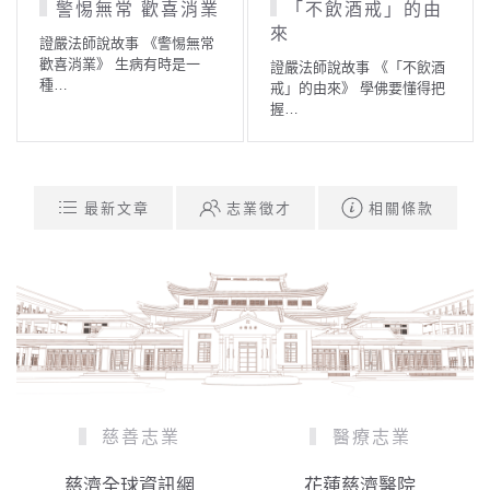
警惕無常 歡喜消業
「不飲酒戒」的由
來
證嚴法師說故事 《警惕無常
歡喜消業》 生病有時是一
證嚴法師說故事 《「不飲酒
種…
戒」的由來》 學佛要懂得把
握…
最新文章
志業徵才
相關條款
慈善志業
醫療志業
慈濟全球資訊網
花蓮慈濟醫院