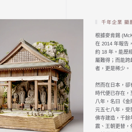
千年企業 顯
根據麥肯錫 (McKin
在 2014 年
約 18 年。能
屬難得；而能跨
者，更是稀少。
然而在日本，卻
時代便已存在，
八年，名曰《金
元五七八年，受
佛寺建造，千餘
震、王朝更替，