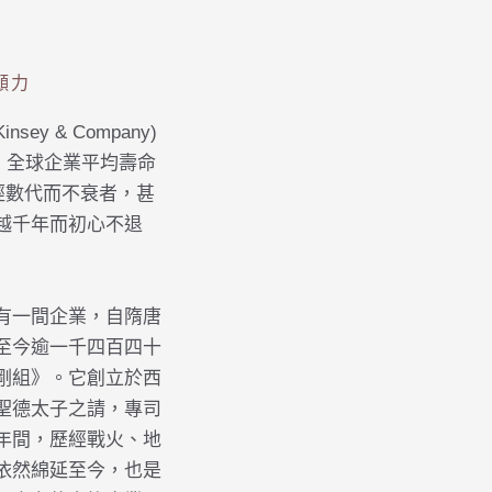
願力
sey & Company)
報告，全球企業平均壽命
歷經數代而不衰者，甚
越千年而初心不退
有一間企業，自隋唐
至今逾一千四百四十
剛組》。它創立於西
聖德太子之請，專司
年間，歷經戰火、地
依然綿延至今，也是