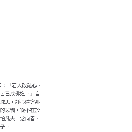
云：「若人散亂心，
皆已成佛道。」自
沈思，靜心體會那
的悲憫，從不在於
怕凡夫一念向善，
子。