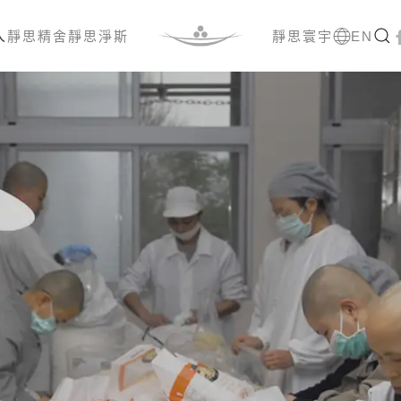
人
靜思精舍
靜思淨斯
靜思寰宇
EN