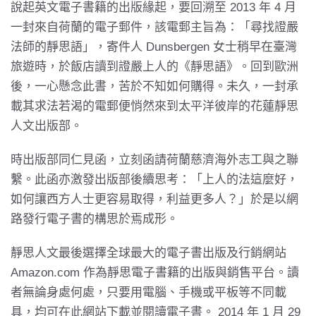
說起英文電子書籍的出版緣起，要回溯至 2013 年 4 月
一封來自荷蘭的電子郵件，該電郵主旨為：「尋找證嚴
法師的靜思語」，寄件人 Dunsbergen 女士稍早在臺灣
旅遊時，於飯店讀到證嚴上人的《靜思語》。回到歐洲
後，一心懸念此書，苦於不知如何購得。未久，一封承
載其求法若渴的電郵便悄然來到太平洋彼岸的花蓮靜思
人文出版部。
時出版部同仁見函，立刻函請荷蘭慈濟海外志工與之聯
繫。此函亦激發出版部後續思考：「上人的法這麼好，
如何讓西方人士更容易取得，利益更多人？」於是以網
路發行電子書的構思於焉成形。
靜思人文最後選擇全球最大的電子書出版及行銷網站
Amazon.com 作為靜思電子書籍的出版與銷售平台。讀
者無論身處何處，只要用電腦、手機或平板等不同載
具，均可在此網站下載並閱讀電子書。 2014 年 1 月 29