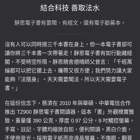
結合科技 善取法水
靜思電子書有要聞、有經文，還有電子勸募本。
沒有人可以同時揹三千本書在身上，但一本電子書卻可
讓你將三千本書一次帶著走！靜思電子書有如行動藏經
閣，不受時空所限。靜思精舍德晴師父曾言：「千經萬
綸都可以把它擺上去，攜帶又很方便；我們努力讓大家
能夠『法隨身』。天天需要聞法，所以天天需要電子
書。」
在這份信念下，慈濟在 2010 年與華碩、中華電信合作
推出 TZ900 靜思電子書閱讀器，這本「書」外觀樸實雅
致，重量僅 390 公克，厚度 0.97 公分，9 吋觸控螢幕，
手寫、註記、字體均縮放自如，便利閱讀。黑白介面，
不使用背光，採用電子紙而非液晶螢幕，不傷眼，翻頁