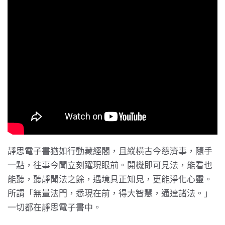
靜思電子書猶如行動藏經閣，且縱橫古今慈濟事，隨手
一點，往事今聞立刻躍現眼前。開機即可見法，能看也
能聽，聽靜聞法之餘，遇境具正知見，更能淨化心靈。
所謂「無量法門，悉現在前，得大智慧，通達諸法。」
一切都在靜思電子書中。