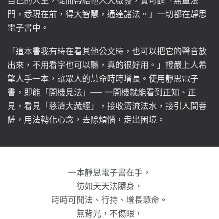
自己的人生，從而帶給他人大啟發，實可謂「無量法
門，悉現在前，得大智慧，通達諸法。」一切都在靜思
電子書中。
「這本書我有時在看其他公文時，也可以把它的聲音放
出來，不用看字也可以聽，真的很好用。」證嚴上人希
望人手一本，讓眾人的慧命時時增長。使用靜思電子
書，即能「開機見法」── 一開機就能看到正知、正
見，看見「慈濟大藏經」，接收清流法水，接引人間菩
薩，用法轉化心念，去除煩惱，走出困境。
一本靜思電子書在手，
彷如天天法隨身，
時時可聞法、行持、增長慧命。
無背光，不傷眼，