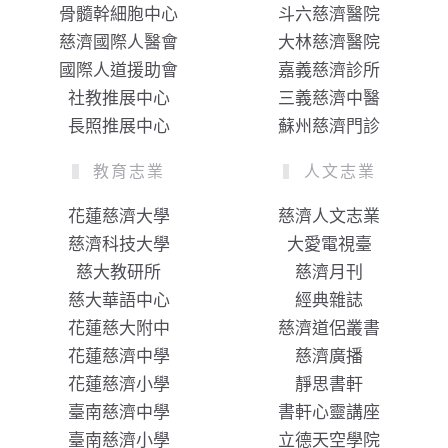
骨髓幹細胞中心
斗六慈濟醫院
慈濟國際人醫會
大林慈濟醫院
國際人道援助會
嘉義慈濟診所
社教推展中心
三義慈濟中醫
長照推展中心
蘇州慈濟門診
教育志業
人文志業
花蓮慈濟大學
慈濟人文志業
慈濟科技大學
大愛電視臺
慈大教研所
慈濟月刊
慈大華語中心
經典雜誌
花蓮慈大附中
慈濟道侶叢書
花蓮慈濟中學
慈濟廣播
花蓮慈濟小學
靜思書軒
臺南慈濟中學
書軒心靈講座
臺南慈濟小學
立德天空學院