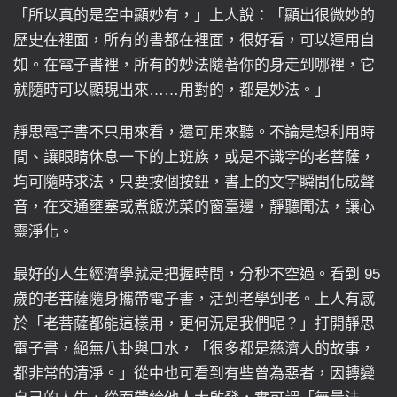
「所以真的是空中顯妙有，」上人說：「顯出很微妙的
歷史在裡面，所有的書都在裡面，很好看，可以運用自
如。在電子書裡，所有的妙法隨著你的身走到哪裡，它
就隨時可以顯現出來……用對的，都是妙法。」
靜思電子書不只用來看，還可用來聽。不論是想利用時
間、讓眼睛休息一下的上班族，或是不識字的老菩薩，
均可隨時求法，只要按個按鈕，書上的文字瞬間化成聲
音，在交通壅塞或煮飯洗菜的窗臺邊，靜聽聞法，讓心
靈淨化。
最好的人生經濟學就是把握時間，分秒不空過。看到 95
歲的老菩薩隨身攜帶電子書，活到老學到老。上人有感
於「老菩薩都能這樣用，更何況是我們呢？」打開靜思
電子書，絕無八卦與口水，「很多都是慈濟人的故事，
都非常的清淨。」從中也可看到有些曾為惡者，因轉變