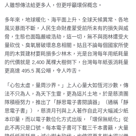
人雖想傳法給更多人，但更呼籲環保概念。
多年來，地球暖化、海平面上升、全球天候異常、各地
風災暴雨不斷，人民生命財產蒙受前所未有的損失與威
脅，生態也面臨嚴峻浩劫，這一切，無不與雨林遭受大
量砍伐、臭氧層破壞息息相關。姑且不論每個國家所使
用的木質建材要耗損多少林木，光是台灣每年用紙耗量
的代價就是 2,400 萬棵大樹倒下，台灣每年紙張消耗量
更高達 495.5 萬公噸，令人咋舌。
「心包太虛，量周沙界。」上人心量大如恆河沙數，傳
法不只為人，為天下生靈，更為這片土地。於是慈濟團
隊積極努力，推出了「靜思電子書閱讀器」（通稱「靜
思電子書」），慈濟月刊與上人著作自此可大幅減少紙
本印量，而以電子數位化方式出版，「環保無紙化」從
此不再只是口號。每本電子書可下載三千本書籍，大量