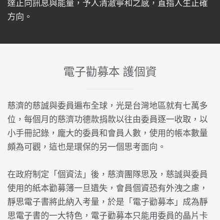
達正向訊息與能量，予人清澈寧和之感，直指人生正確
方向。
電子勸募本 護個資
慈濟的慈誠與委員遍布全球，光是台灣地區就有七萬多
位，每個月的慈濟功德款捐款以往由委員逐一收取，以
小手冊記錄，龐大的委員和會員人數，使用的帳本數量
頗為可觀，這也是環保的另一個思考面向。
在政府制定「個資法」後，慈濟團隊思及，慈誠與委員
使用的紙本勸募簿一旦遺失，會員個資恐有外洩之慮，
靜思電子書將此納入考量，於是「電子勸募本」成為靜
思電子書的一大特色，電子勸募本只能用委員的晶片卡