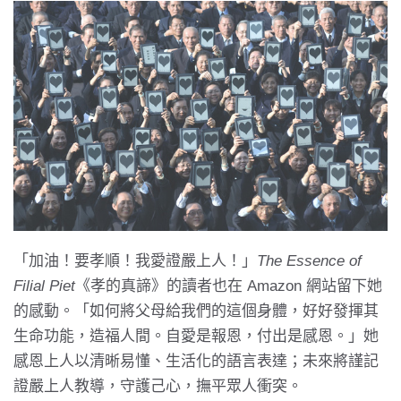
「加油！要孝順！我愛證嚴上人！」
The Essence of
Filial Piet
《孝的真諦》的讀者也在 Amazon 網站留下她
的感動。「如何將父母給我們的這個身體，好好發揮其
生命功能，造福人間。自愛是報恩，付出是感恩。」她
感恩上人以清晰易懂、生活化的語言表達；未來將謹記
證嚴上人教導，守護己心，撫平眾人衝突。