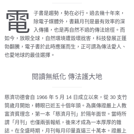
電
子書是趨勢，勢在必行。過去幾十年來，
除電子媒體外，書籍月刊是最有效率的深
入傳播，也是再自然不過的傳法途徑。而
如今，放眼全球，自然環境遭毀壞戕害，科技發展正蓬
勃翻騰，電子書於此時應運而生，正可謂為傳法愛人、
也愛地球的最佳選擇。
閱讀無紙化 傳法護大地
慈濟功德會自 1966 年 5 月 14 日成立以來，從 30 支竹
筒歲月開始，轉眼已近五十個年頭。為廣傳證嚴上人教
富濟貧理念，第一本「慈濟月刊」於隔年面世。當時所
謂「月刊」也僅兩張報紙，後來才成為一本厚厚的雜
誌。在全盛時期，月刊每月印量直逼三十萬本。證嚴上