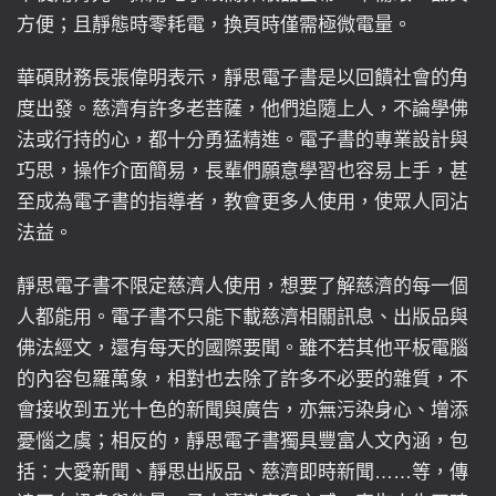
方便；且靜態時零耗電，換頁時僅需極微電量。
華碩財務長張偉明表示，靜思電子書是以回饋社會的角
度出發。慈濟有許多老菩薩，他們追隨上人，不論學佛
法或行持的心，都十分勇猛精進。電子書的專業設計與
巧思，操作介面簡易，長輩們願意學習也容易上手，甚
至成為電子書的指導者，教會更多人使用，使眾人同沾
法益。
靜思電子書不限定慈濟人使用，想要了解慈濟的每一個
人都能用。電子書不只能下載慈濟相關訊息、出版品與
佛法經文，還有每天的國際要聞。雖不若其他平板電腦
的內容包羅萬象，相對也去除了許多不必要的雜質，不
會接收到五光十色的新聞與廣告，亦無污染身心、增添
憂惱之虞；相反的，靜思電子書獨具豐富人文內涵，包
括：大愛新聞、靜思出版品、慈濟即時新聞……等，傳