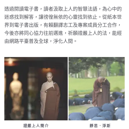
透過閱讀電子書，讀者汲取上人的智慧法語，為心中的
迷惑找到解答，讓徬徨無依的心靈找到依止。從紙本世
界到電子書出版，有賴翻譯志工及專案成員分工合作，
今後亦將同心協力往前邁進，祈願證嚴上人的法，能經
由網路平臺普及全球，淨化人間。
靜思．淨斯
靜思人文