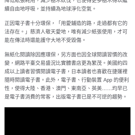
降低紙張耗用，減少樹木砍伐，也使得更多樹木得以繼
續自由地呼吸，並持續為地球淨化空氣。
正因電子書十分環保，「用愛鋪造的路，走過都有它的
法存在。」慈濟人敬天愛地，唯有減少紙張使用，才可
能在傳法時還能護守大地不受毀傷。
無紙化閱讀除因應環保，另方面也因全球閱讀習慣的改
變，網路平臺交易盛況比實體書店更為繁茂。美國約四
成以上讀者習慣閱讀電子書，日本讀者也喜歡在捷運裡
隨時閱讀電子書。此外，電子書、行動裝置 App 的便利
性，使得大陸、香港、澳門、東南亞、英美……均早已
是電子書消費的常客，出版電子書已是不可逆的趨勢。